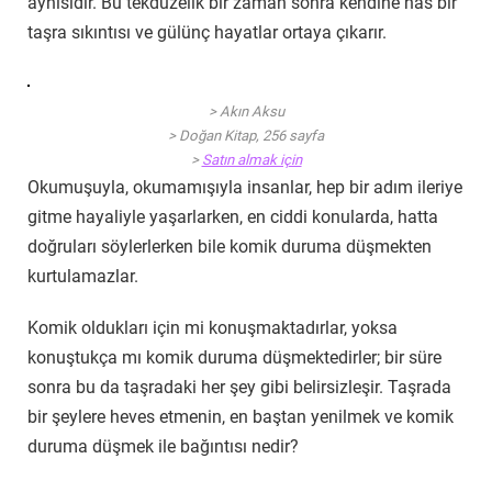
aynısıdır. Bu tekdüzelik bir zaman sonra kendine has bir
taşra sıkıntısı ve gülünç hayatlar ortaya çıkarır.
> Akın Aksu
> Doğan Kitap, 256 sayfa
>
Satın almak için
Okumuşuyla, okumamışıyla insanlar, hep bir adım ileriye
gitme hayaliyle yaşarlarken, en ciddi konularda, hatta
doğruları söylerlerken bile komik duruma düşmekten
kurtulamazlar.
Komik oldukları için mi konuşmaktadırlar, yoksa
konuştukça mı komik duruma düşmektedirler; bir süre
sonra bu da taşradaki her şey gibi belirsizleşir. Taşrada
bir şeylere heves etmenin, en baştan yenilmek ve komik
duruma düşmek ile bağıntısı nedir?