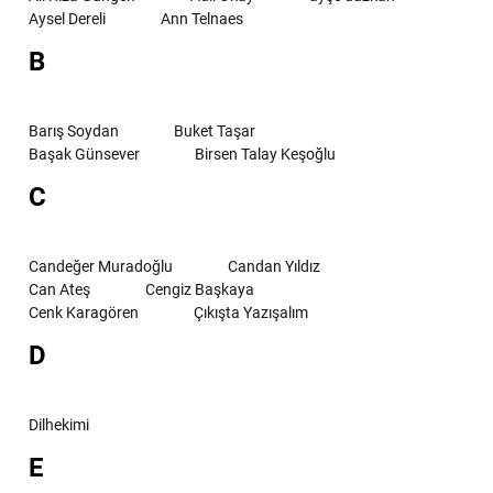
Aysel Dereli
Ann Telnaes
B
Barış Soydan
Buket Taşar
Başak Günsever
Birsen Talay Keşoğlu
C
Candeğer Muradoğlu
Candan Yıldız
Can Ateş
Cengiz Başkaya
Cenk Karagören
Çıkışta Yazışalım
D
Dilhekimi
E