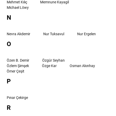
Mehmet Kılıç
Memnune Kayagil
Michael Löwy
N
Nevra Akdemir
Nur Tuksavul
Nur Ergelen
O
Özen B. Demir
Özgür Seyhan
Özlem Şimşek
Özge Kar
Osman Akınhay
Ömer Çeşit
P
Pınar Çekirge
R