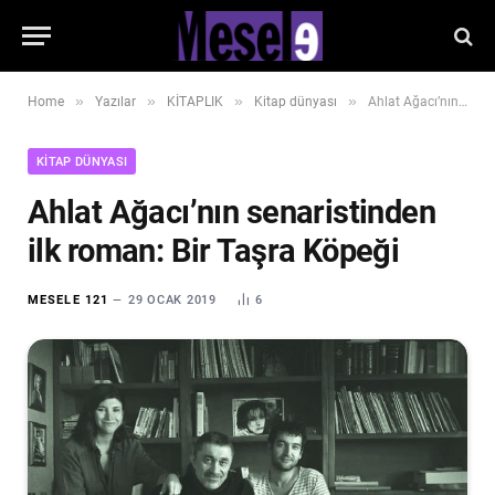
»
»
»
»
Home
Yazılar
KİTAPLIK
Kitap dünyası
Ahlat Ağacı’nın senaristinden ilk roman: Bir Taşra Köpeği
KITAP DÜNYASI
Ahlat Ağacı’nın senaristinden
ilk roman: Bir Taşra Köpeği
MESELE 121
29 OCAK 2019
6