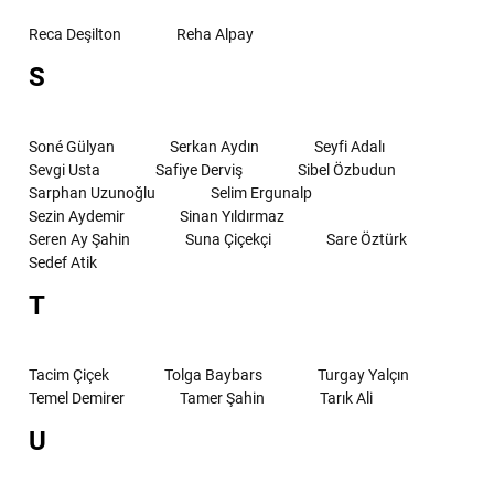
Reca Deşilton
Reha Alpay
S
Soné Gülyan
Serkan Aydın
Seyfi Adalı
Sevgi Usta
Safiye Derviş
Sibel Özbudun
Sarphan Uzunoğlu
Selim Ergunalp
Sezin Aydemir
Sinan Yıldırmaz
Seren Ay Şahin
Suna Çiçekçi
Sare Öztürk
Sedef Atik
T
Tacim Çiçek
Tolga Baybars
Turgay Yalçın
Temel Demirer
Tamer Şahin
Tarık Ali
U