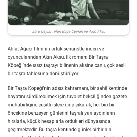
Ebru Ceylan, Nuri Bilge Ceylan ve Akın Aksu
Ahlat Ağacı filminin ortak senaristlerinden ve
oyuncularından Akın Aksu, ilk romanı Bir Taşra
Köpeği’nde ıssız taşrayı bilinenin aksine canlı, çok sesli
bir taşra tablosuna dönüştürüyor.
Bir Taşra Köpeği’nin adsız kahramanı, bir sahil kentinde
hayatını sürdürebilmek için tuvalet bekçiliğinden gazete
muhabirliğine çeşitli işlere girip çıkarak, her biri bir
öncekine benzeyen günlerini taşralı yarı aydınların
hırslarla, küçük hesaplarla ördükleri dünyasında
geçirmektedir. Bu taşra kentinde günler birbirinin