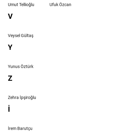
Umut Tellioğlu
Ufuk Özcan
V
Veysel Gültaş
Y
Yunus Öztürk
Z
Zehra İpşiroğlu
İ
İrem Barutçu