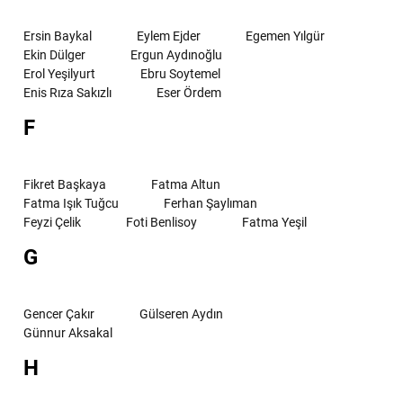
Ersin Baykal
Eylem Ejder
Egemen Yılgür
Ekin Dülger
Ergun Aydınoğlu
Erol Yeşilyurt
Ebru Soytemel
Enis Rıza Sakızlı
Eser Ördem
F
Fikret Başkaya
Fatma Altun
Fatma Işık Tuğcu
Ferhan Şaylıman
Feyzi Çelik
Foti Benlisoy
Fatma Yeşil
G
Gencer Çakır
Gülseren Aydın
Günnur Aksakal
H