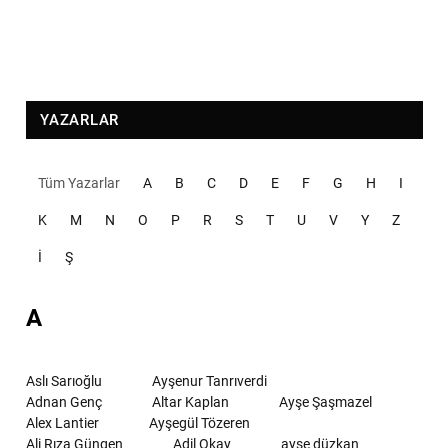
YAZARLAR
Tüm Yazarlar
A
B
C
D
E
F
G
H
I
K
M
N
O
P
R
S
T
U
V
Y
Z
İ
Ş
A
Aslı Sarıoğlu
Ayşenur Tanrıverdi
Adnan Genç
Altar Kaplan
Ayşe Şaşmazel
Alex Lantier
Ayşegül Tözeren
Ali Rıza Güngen
Adil Okay
ayşe düzkan