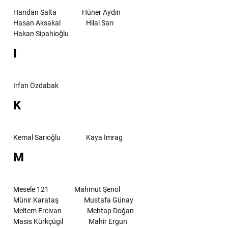
Handan Salta
Hüner Aydın
Hasan Aksakal
Hilal Sarı
Hakan Sipahioğlu
I
Irfan Özdabak
K
Kemal Sarıoğlu
Kaya İmrag
M
Mesele 121
Mahmut Şenol
Münir Karataş
Mustafa Günay
Meltem Ercivan
Mehtap Doğan
Masis Kürkçügil
Mahir Ergun