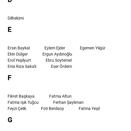
Dilhekimi
E
Ersin Baykal
Eylem Ejder
Egemen Yılgür
Ekin Dülger
Ergun Aydınoğlu
Erol Yeşilyurt
Ebru Soytemel
Enis Rıza Sakızlı
Eser Ördem
F
Fikret Başkaya
Fatma Altun
Fatma Işık Tuğcu
Ferhan Şaylıman
Feyzi Çelik
Foti Benlisoy
Fatma Yeşil
G