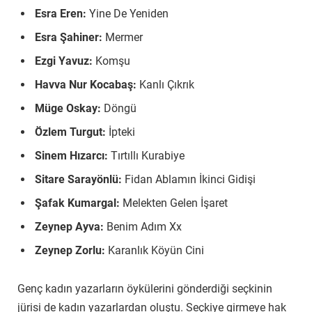
Esra Eren:
Yine De Yeniden
Esra Şahiner:
Mermer
Ezgi Yavuz:
Komşu
Havva Nur Kocabaş:
Kanlı Çıkrık
Müge Oskay:
Döngü
Özlem Turgut:
İpteki
Sinem Hızarcı:
Tırtıllı Kurabiye
Sitare Sarayönlü:
Fidan Ablamın İkinci Gidişi
Şafak Kumargal:
Melekten Gelen İşaret
Zeynep Ayva:
Benim Adım Xx
Zeynep Zorlu:
Karanlık Köyün Cini
Genç kadın yazarların öykülerini gönderdiği seçkinin
jürisi de kadın yazarlardan oluştu. Seçkiye girmeye hak