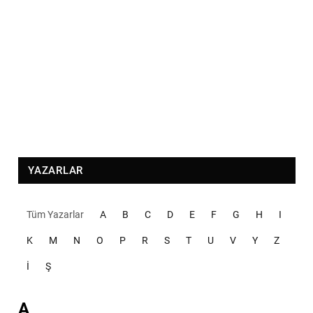
YAZARLAR
Tüm Yazarlar
A
B
C
D
E
F
G
H
I
K
M
N
O
P
R
S
T
U
V
Y
Z
İ
Ş
A