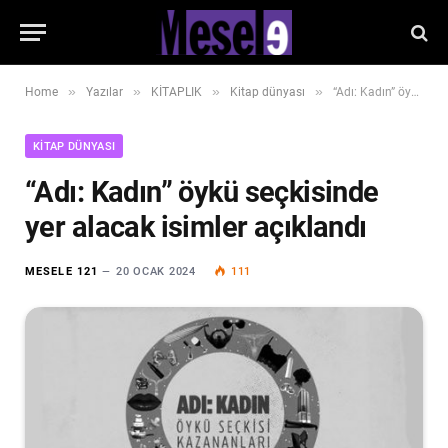
»
»
»
»
Home
Yazılar
KİTAPLIK
Kitap dünyası
“Adı: Kadın” öykü seçkisinde yer alacak isimler açıklandı
KITAP DÜNYASI
“Adı: Kadın” öykü seçkisinde
yer alacak isimler açıklandı
MESELE 121
20 OCAK 2024
111