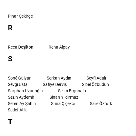
Pınar Çekirge
R
Reca Deşilton
Reha Alpay
S
Soné Gülyan
Serkan Aydın
Seyfi Adalı
Sevgi Usta
Safiye Derviş
Sibel Özbudun
Sarphan Uzunoğlu
Selim Ergunalp
Sezin Aydemir
Sinan Yıldırmaz
Seren Ay Şahin
Suna Çiçekçi
Sare Öztürk
Sedef Atik
T