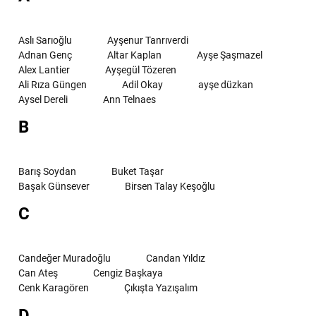
Aslı Sarıoğlu
Ayşenur Tanrıverdi
Adnan Genç
Altar Kaplan
Ayşe Şaşmazel
Alex Lantier
Ayşegül Tözeren
Ali Rıza Güngen
Adil Okay
ayşe düzkan
Aysel Dereli
Ann Telnaes
B
Barış Soydan
Buket Taşar
Başak Günsever
Birsen Talay Keşoğlu
C
Candeğer Muradoğlu
Candan Yıldız
Can Ateş
Cengiz Başkaya
Cenk Karagören
Çıkışta Yazışalım
D