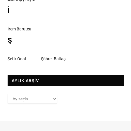
İ
İrem Barutçu
Ş
Şefik Onat
Şöhret Baltaş
AYLIK ARŞİV
AYLIK
ARŞİV