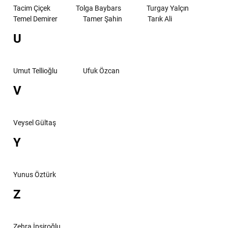
Tacim Çiçek
Tolga Baybars
Turgay Yalçın
Temel Demirer
Tamer Şahin
Tarık Ali
U
Umut Tellioğlu
Ufuk Özcan
V
Veysel Gültaş
Y
Yunus Öztürk
Z
Zehra İpşiroğlu