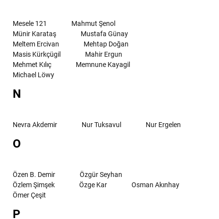
Mesele 121
Mahmut Şenol
Münir Karataş
Mustafa Günay
Meltem Ercivan
Mehtap Doğan
Masis Kürkçügil
Mahir Ergun
Mehmet Kılıç
Memnune Kayagil
Michael Löwy
N
Nevra Akdemir
Nur Tuksavul
Nur Ergelen
O
Özen B. Demir
Özgür Seyhan
Özlem Şimşek
Özge Kar
Osman Akınhay
Ömer Çeşit
P