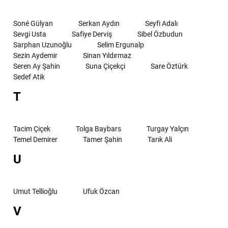
Soné Gülyan
Serkan Aydın
Seyfi Adalı
Sevgi Usta
Safiye Derviş
Sibel Özbudun
Sarphan Uzunoğlu
Selim Ergunalp
Sezin Aydemir
Sinan Yıldırmaz
Seren Ay Şahin
Suna Çiçekçi
Sare Öztürk
Sedef Atik
T
Tacim Çiçek
Tolga Baybars
Turgay Yalçın
Temel Demirer
Tamer Şahin
Tarık Ali
U
Umut Tellioğlu
Ufuk Özcan
V