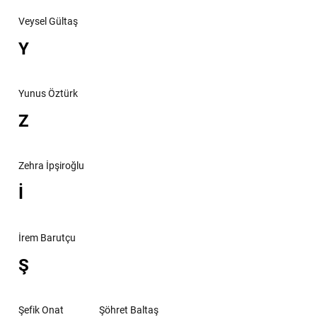
Veysel Gültaş
Y
Yunus Öztürk
Z
Zehra İpşiroğlu
İ
İrem Barutçu
Ş
Şefik Onat
Şöhret Baltaş