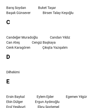
Barış Soydan
Buket Taşar
Başak Günsever
Birsen Talay Keşoğlu
C
Candeğer Muradoğlu
Candan Yıldız
Can Ateş
Cengiz Başkaya
Cenk Karagören
Çıkışta Yazışalım
D
Dilhekimi
E
Ersin Baykal
Eylem Ejder
Egemen Yılgür
Ekin Dülger
Ergun Aydınoğlu
Erol Yeşilyurt
Ebru Soytemel