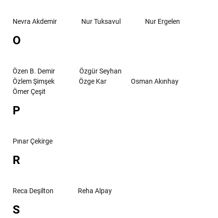
Nevra Akdemir
Nur Tuksavul
Nur Ergelen
O
Özen B. Demir
Özgür Seyhan
Özlem Şimşek
Özge Kar
Osman Akınhay
Ömer Çeşit
P
Pınar Çekirge
R
Reca Deşilton
Reha Alpay
S