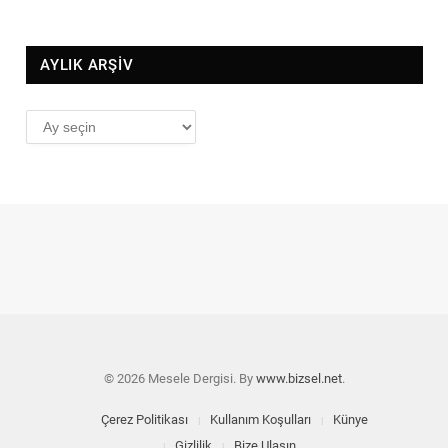
AYLIK ARŞİV
AYLIK
ARŞİV
© 2026 Mesele Dergisi. By
www.bizsel.net
.
Çerez Politikası
Kullanım Koşulları
Künye
Gizlilik
Bize Ulaşın