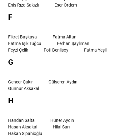
Enis Rıza Sakızlı
Eser Ördem
F
Fikret Başkaya
Fatma Altun
Fatma Işık Tuğcu
Ferhan Şaylıman
Feyzi Çelik
Foti Benlisoy
Fatma Yeşil
G
Gencer Çakır
Gülseren Aydın
Günnur Aksakal
H
Handan Salta
Hüner Aydın
Hasan Aksakal
Hilal Sarı
Hakan Sipahioğlu