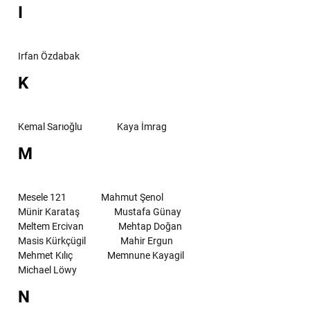
I
Irfan Özdabak
K
Kemal Sarıoğlu
Kaya İmrag
M
Mesele 121
Mahmut Şenol
Münir Karataş
Mustafa Günay
Meltem Ercivan
Mehtap Doğan
Masis Kürkçügil
Mahir Ergun
Mehmet Kılıç
Memnune Kayagil
Michael Löwy
N