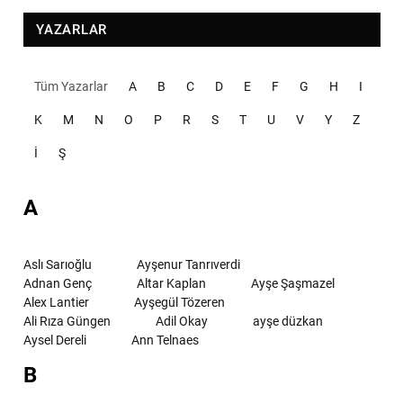
YAZARLAR
Tüm Yazarlar
A
B
C
D
E
F
G
H
I
K
M
N
O
P
R
S
T
U
V
Y
Z
İ
Ş
A
Aslı Sarıoğlu
Ayşenur Tanrıverdi
Adnan Genç
Altar Kaplan
Ayşe Şaşmazel
Alex Lantier
Ayşegül Tözeren
Ali Rıza Güngen
Adil Okay
ayşe düzkan
Aysel Dereli
Ann Telnaes
B