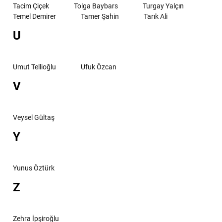
Tacim Çiçek
Tolga Baybars
Turgay Yalçın
Temel Demirer
Tamer Şahin
Tarık Ali
U
Umut Tellioğlu
Ufuk Özcan
V
Veysel Gültaş
Y
Yunus Öztürk
Z
Zehra İpşiroğlu