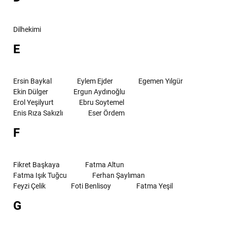
Dilhekimi
E
Ersin Baykal
Eylem Ejder
Egemen Yılgür
Ekin Dülger
Ergun Aydınoğlu
Erol Yeşilyurt
Ebru Soytemel
Enis Rıza Sakızlı
Eser Ördem
F
Fikret Başkaya
Fatma Altun
Fatma Işık Tuğcu
Ferhan Şaylıman
Feyzi Çelik
Foti Benlisoy
Fatma Yeşil
G