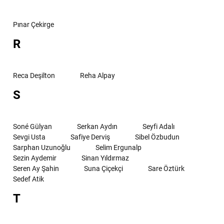
Pınar Çekirge
R
Reca Deşilton
Reha Alpay
S
Soné Gülyan
Serkan Aydın
Seyfi Adalı
Sevgi Usta
Safiye Derviş
Sibel Özbudun
Sarphan Uzunoğlu
Selim Ergunalp
Sezin Aydemir
Sinan Yıldırmaz
Seren Ay Şahin
Suna Çiçekçi
Sare Öztürk
Sedef Atik
T