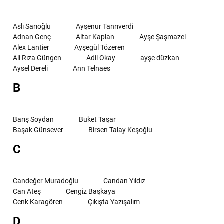
Aslı Sarıoğlu
Ayşenur Tanrıverdi
Adnan Genç
Altar Kaplan
Ayşe Şaşmazel
Alex Lantier
Ayşegül Tözeren
Ali Rıza Güngen
Adil Okay
ayşe düzkan
Aysel Dereli
Ann Telnaes
B
Barış Soydan
Buket Taşar
Başak Günsever
Birsen Talay Keşoğlu
C
Candeğer Muradoğlu
Candan Yıldız
Can Ateş
Cengiz Başkaya
Cenk Karagören
Çıkışta Yazışalım
D