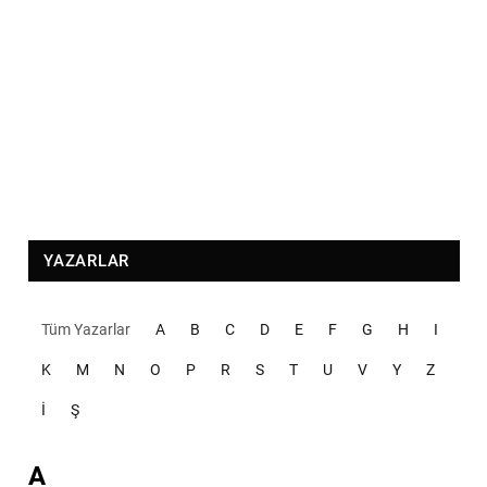
YAZARLAR
Tüm Yazarlar
A
B
C
D
E
F
G
H
I
K
M
N
O
P
R
S
T
U
V
Y
Z
İ
Ş
A