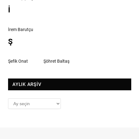
İ
İrem Barutçu
Ş
Şefik Onat
Şöhret Baltaş
AYLIK ARŞİV
AYLIK
ARŞİV