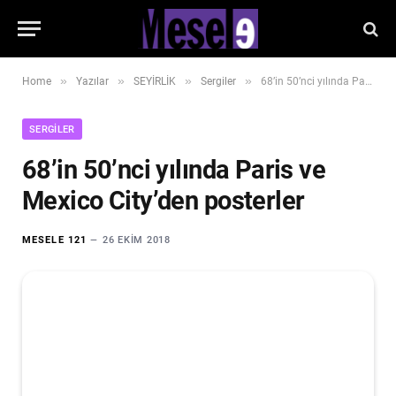
»
»
»
»
Home
Yazılar
SEYİRLİK
Sergiler
68’in 50’nci yılında Paris ve Mexico City’den posterler
SERGILER
68’in 50’nci yılında Paris ve
Mexico City’den posterler
MESELE 121
26 EKIM 2018