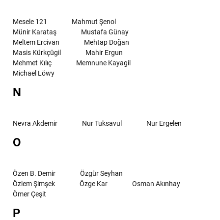
Mesele 121
Mahmut Şenol
Münir Karataş
Mustafa Günay
Meltem Ercivan
Mehtap Doğan
Masis Kürkçügil
Mahir Ergun
Mehmet Kılıç
Memnune Kayagil
Michael Löwy
N
Nevra Akdemir
Nur Tuksavul
Nur Ergelen
O
Özen B. Demir
Özgür Seyhan
Özlem Şimşek
Özge Kar
Osman Akınhay
Ömer Çeşit
P