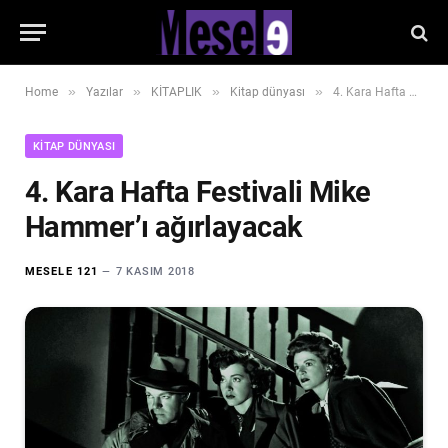
»
»
»
»
Home
Yazılar
KİTAPLIK
Kitap dünyası
4. Kara Hafta Festivali Mike Hammer’ı ağırlayacak
KITAP DÜNYASI
4. Kara Hafta Festivali Mike
Hammer’ı ağırlayacak
MESELE 121
7 KASIM 2018