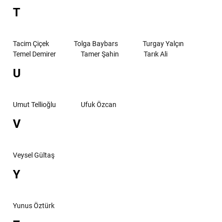
T
Tacim Çiçek
Tolga Baybars
Turgay Yalçın
Temel Demirer
Tamer Şahin
Tarık Ali
U
Umut Tellioğlu
Ufuk Özcan
V
Veysel Gültaş
Y
Yunus Öztürk