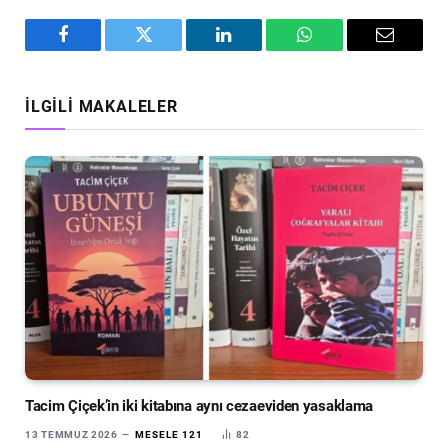
Facebook
Twitter
LinkedIn
WhatsApp
Email
İLGILI MAKALELER
Tacim Çiçek’in iki kitabına aynı cezaeviden yasaklama
13 TEMMUZ 2026
MESELE 121
82