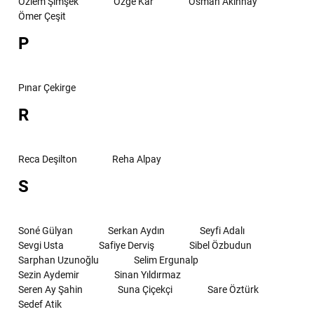
Özlem Şimşek
Özge Kar
Osman Akınhay
Ömer Çeşit
P
Pınar Çekirge
R
Reca Deşilton
Reha Alpay
S
Soné Gülyan
Serkan Aydın
Seyfi Adalı
Sevgi Usta
Safiye Derviş
Sibel Özbudun
Sarphan Uzunoğlu
Selim Ergunalp
Sezin Aydemir
Sinan Yıldırmaz
Seren Ay Şahin
Suna Çiçekçi
Sare Öztürk
Sedef Atik