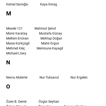
Kemal Sarıoğlu
Kaya İmrag
M
Mesele 121
Mahmut Şenol
Münir Karataş
Mustafa Günay
Meltem Ercivan
Mehtap Doğan
Masis Kürkçügil
Mahir Ergun
Mehmet Kılıç
Memnune Kayagil
Michael Löwy
N
Nevra Akdemir
Nur Tuksavul
Nur Ergelen
O
Özen B. Demir
Özgür Seyhan