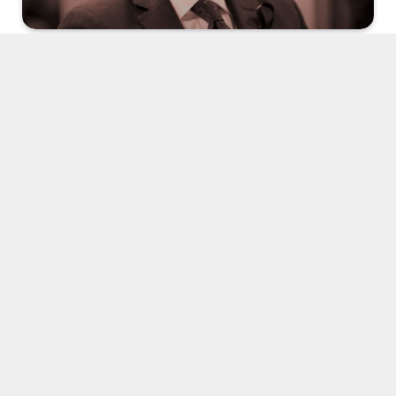
Edirne Cezaevi’nde bulunan Selahattin Demirtaş,
Mezopotamya Ajansından Berivan Altan’a verdiği
röportajda 6-8 Ekim’den ‘Çözüm Süreci’ne, ‘4 Kasım
Darbesi’nden AKP ile MHP arasındaki çatlağa dair
değerlendirmelerde bulundu.
4 Kasım 2016 tarihinde HDP’li seçilmişlere yönelik
operasyonda gözaltına alınıp, tutuklanmanız üzerinden
2 yıl geçti. O günlere dönecek olursak, o güne nasıl
gelindi?
Hiç tereddütsüz şunu söyleyebiliriz, 4 Kasım siyasi
darbesine giden sürecin başlangıcı Dolmabahçe
Mutabakatı’nın AKP tarafından reddi ve inkarıdır.
Akabinde, Nisan 2015 ile birlikte İmralı’da Sayın Öcalan