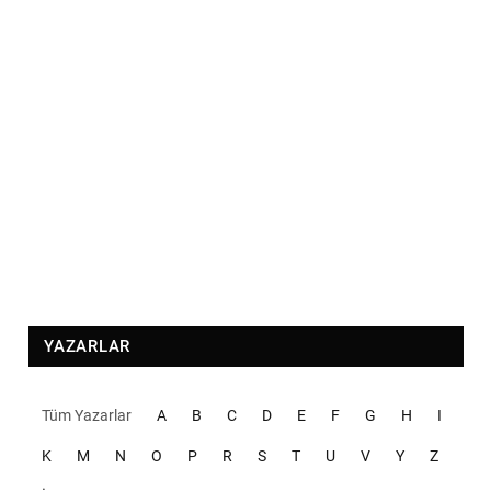
YAZARLAR
Tüm Yazarlar
A
B
C
D
E
F
G
H
I
K
M
N
O
P
R
S
T
U
V
Y
Z