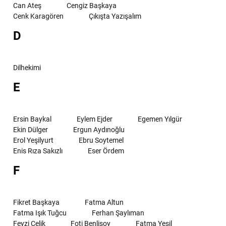
Can Ateş
Cengiz Başkaya
Cenk Karagören
Çıkışta Yazışalım
D
Dilhekimi
E
Ersin Baykal
Eylem Ejder
Egemen Yılgür
Ekin Dülger
Ergun Aydınoğlu
Erol Yeşilyurt
Ebru Soytemel
Enis Rıza Sakızlı
Eser Ördem
F
Fikret Başkaya
Fatma Altun
Fatma Işık Tuğcu
Ferhan Şaylıman
Feyzi Çelik
Foti Benlisoy
Fatma Yeşil