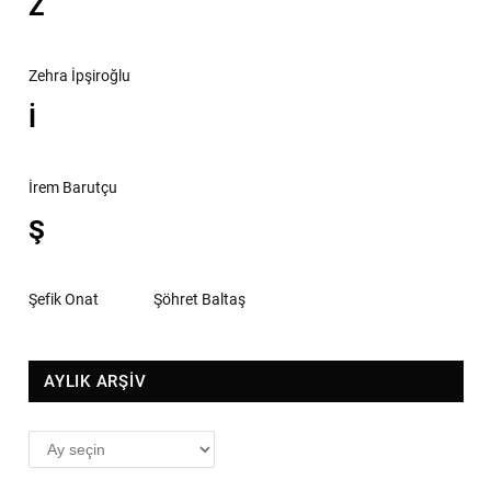
Z
Zehra İpşiroğlu
İ
İrem Barutçu
Ş
Şefik Onat
Şöhret Baltaş
AYLIK ARŞİV
AYLIK
ARŞİV