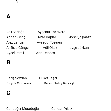
İ
Ş
A
Aslı Sarıoğlu
Ayşenur Tanrıverdi
Adnan Genç
Altar Kaplan
Ayşe Şaşmazel
Alex Lantier
Ayşegül Tözeren
Ali Rıza Güngen
Adil Okay
ayşe düzkan
Aysel Dereli
Ann Telnaes
B
Barış Soydan
Buket Taşar
Başak Günsever
Birsen Talay Keşoğlu
C
Candeğer Muradoğlu
Candan Yıldız