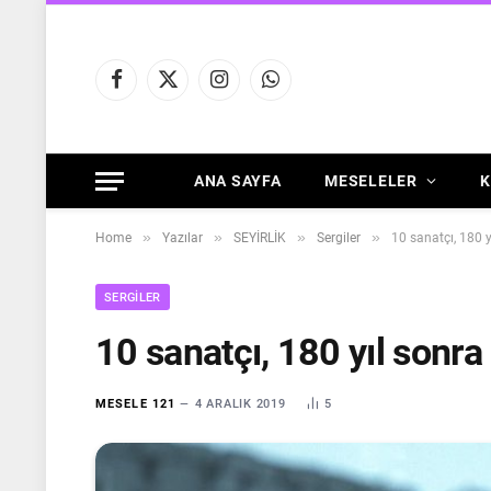
Facebook
X
Instagram
WhatsApp
(Twitter)
ANA SAYFA
MESELELER
K
»
»
»
»
Home
Yazılar
SEYİRLİK
Sergiler
10 sanatçı, 180 y
SERGILER
10 sanatçı, 180 yıl sonra
MESELE 121
4 ARALIK 2019
5