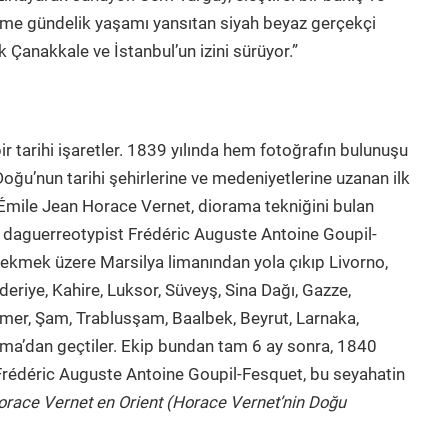
 Sime gündelik yaşamı yansıtan siyah beyaz gerçekçi
k Çanakkale ve İstanbul’un izini sürüyor.”
bir tarihi işaretler. 1839 yılında hem fotoğrafın bulunuşu
oğu’nun tarihi şehirlerine ve medeniyetlerine uzanan ilk
Émile Jean Horace Vernet, diorama tekniğini bulan
 daguerreotypist Frédéric Auguste Antoine Goupil-
çekmek üzere Marsilya limanından yola çıkıp Livorno,
deriye, Kahire, Luksor, Süveyş, Sina Dağı, Gazze,
mer, Şam, Trablusşam, Baalbek, Beyrut, Larnaka,
oma’dan geçtiler. Ekip bundan tam 6 ay sonra, 1840
. Frédéric Auguste Antoine Goupil-Fesquet, bu seyahatin
race Vernet en Orient (Horace Vernet’nin Doğu