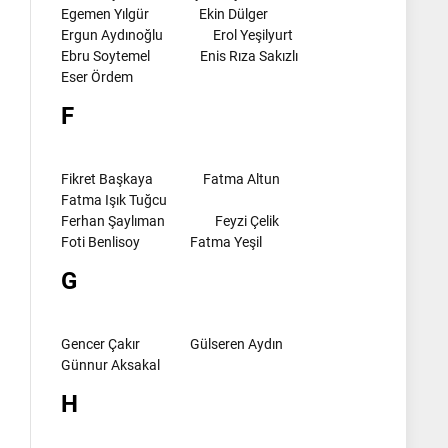
Egemen Yılgür
Ekin Dülger
Ergun Aydınoğlu
Erol Yeşilyurt
Ebru Soytemel
Enis Rıza Sakızlı
Eser Ördem
F
Fikret Başkaya
Fatma Altun
Fatma Işık Tuğcu
Ferhan Şaylıman
Feyzi Çelik
Foti Benlisoy
Fatma Yeşil
G
Gencer Çakır
Gülseren Aydın
Günnur Aksakal
H