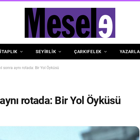
İTAPLIK
SEYİRLİK
ÇARKIFELEK
YAZARLA
ıl sonra aynı rotada: Bir Yol Öyküsü
 aynı rotada: Bir Yol Öyküsü