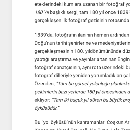
eteklerindeki kumlara uzanan bir fotoğraf y
180 Yıl
başlıklı sergi, tam 180 yıl önce 183
gerçekleşen ilk fotoğraf gezisinin rotasında 
1839’da, fotoğrafın ilanının hemen ardından 
Doğu’nun tarihi şehirlerine ve medeniyetlerin
gerçekleşmesinin 180. yıldönümününde düze
yaptığı araştırma ve yayınlarla tanınan Engin
fotoğraf sanatçısının, aynı rota üzerindeki bu
fotoğraf dilleriyle yeniden yorumladıkları çal
Özendes,
“Tüm bu görsel yolculuğu planlarke
çekimlerin bazı yerlerde 180 yıl öncesinden 
ekliyor:
“Tam iki buçuk yıl süren bu büyük proj
öyküsüdür.”
Bu “yol öyküsü”nün kahramanları Coşkun Aral