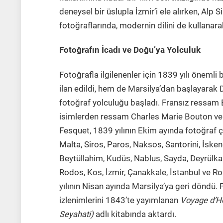
deneysel bir üslupla İzmir’i ele alırken, Alp
fotoğraflarında, modernin dilini de kullanara
Fotoğrafın İcadı ve Doğu’ya Yolculuk
Fotoğrafla ilgilenenler için 1839 yılı önemli 
ilan edildi, hem de Marsilya’dan başlayarak D
fotoğraf yolculuğu başladı. Fransız ressam 
isimlerden ressam Charles Marie Bouton ve
Fesquet, 1839 yılının Ekim ayında fotoğraf 
Malta, Siros, Paros, Naksos, Santorini, İsken
Beytüllahim, Kudüs, Nablus, Sayda, Deyrülka
Rodos, Kos, İzmir, Çanakkale, İstanbul ve R
yılının Nisan ayında Marsilya’ya geri döndü
izlenimlerini 1843’te yayımlanan
Voyage d’Ho
Seyahati)
adlı kitabında aktardı.