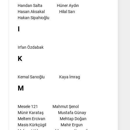
Handan Salta
Hüner Aydın
Hasan Aksakal
Hilal Sarı
Hakan Sipahioğlu
I
Irfan Özdabak
K
Kemal Sarıoğlu
Kaya İmrag
M
Mesele 121
Mahmut Şenol
Münir Karataş
Mustafa Günay
Meltem Ercivan
Mehtap Doğan
Masis Kürkçügil
Mahir Ergun