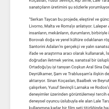
Koçaslan, Yusuf Sevinçli, Alp Sime, Lale Ta
sanatçıların üretimini şu sözlerle yorumluyor
“Serkan Taycan bu projede, eleştirel ve günce
Livorno, Malta ve Roma’yı anlatıyor. Laleper 
insanların, mekânların, durumların, birbiriyle i
Borovalı doğa ve yerel kültüre odaklanan rö
Santorini Adaları’nı gerçekçi ve yalın sanat
ifade ve araştırma aracı olarak kullanarak, 
doğrudan iletmek yerine, sanatsal bir üslupl
Ortadoğu’yu iyi tanıyan Coşkun Aral Sina Dağ
Deyrülkamer, Şam ve Trablusşam’a ilişkin de
aktarıyor. Sinan Koçaslan, Baalbek ve Beyru
çalışırken, Yusuf Sevinçli Larnaka ve Rodos’
deneyimler üzerinden görüntülemeyi tercih ed
deneysel oyuncu üslubuyla ele alan Lale Ta
kullanımına kadar bir film seti titizliğinde h