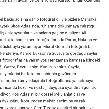
ra, Serkan Taycan ve Cem Turgay. Küratör Engin Özendes
:
l bakış açısına sahip fotoğraf diliyle bizlere Marsilya,
Aytek Siros Adası’nda, ruhlarına dokunmaya çalıştığı
lişkisiz ayrıntıların ve anların peşine düşüyor. Ali
portaj tadındaki seri fotoğraflarında Paros, Naksos ve
sal üslubuyla yorumluyor. Murat Germen fotoğrafı bir
İskenderiye, Kahire, Luksor ve Süveyş’te gördüğü şeyleri
a fotoğraflarına yansıtıyor. Her zaman karmaşa içindeki
ı, Gazze, Beytullahim, Kudüs, Nablus, Sayda,
neyimlerini bir foto muhabirinin gözünden
t’u modern bir yaklaşımla fotoğraflarına yansıtmaya
u, insanda huzur ve nostalji duygusu uyandıran günlük
iyor. Kos Adası’nı bir görsel öykü anlatıcısı ve
ra öyküsünü, kostümden mekân seçimine ve ışık
azırlayarak sunuyor. Cem Turgay, eleştirel bir bakış ve