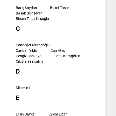
Barış Soydan
Buket Taşar
Başak Günsever
Birsen Talay Keşoğlu
C
Candeğer Muradoğlu
Candan Yıldız
Can Ateş
Cengiz Başkaya
Cenk Karagören
Çıkışta Yazışalım
D
Dilhekimi
E
Ersin Baykal
Eylem Ejder