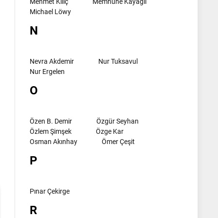
Mehmet Kılıç
Memnune Kayagil
Michael Löwy
N
Nevra Akdemir
Nur Tuksavul
Nur Ergelen
O
Özen B. Demir
Özgür Seyhan
l
Özlem Şimşek
Özge Kar
Osman Akınhay
Ömer Çeşit
P
Pınar Çekirge
R