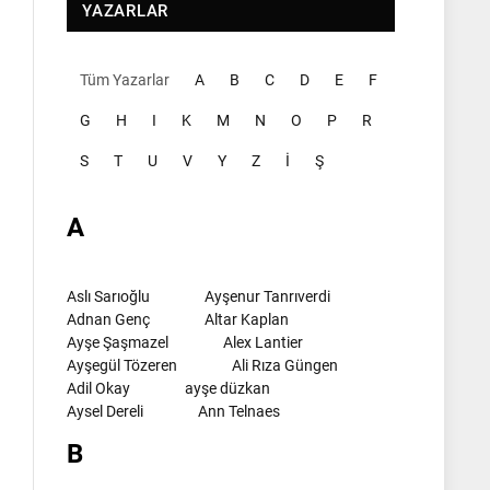
YAZARLAR
Tüm Yazarlar
A
B
C
D
E
F
G
H
I
K
M
N
O
P
R
S
T
U
V
Y
Z
İ
Ş
A
Aslı Sarıoğlu
Ayşenur Tanrıverdi
Adnan Genç
Altar Kaplan
Ayşe Şaşmazel
Alex Lantier
Ayşegül Tözeren
Ali Rıza Güngen
Adil Okay
ayşe düzkan
Aysel Dereli
Ann Telnaes
B