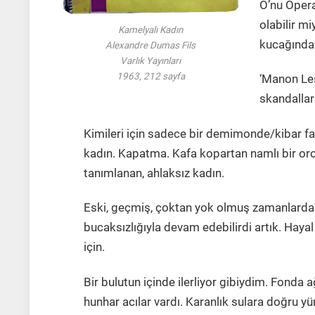
O’nu Opera
olabilir m
Kamelyalı Kadın
kucağında
Alexandre Dumas Fils
Varlık Yayınları
1963, 212 sayfa
‘Manon Les
skandallar
Kimileri için sadece bir demimonde/kibar fah
kadın. Kapatma. Kafa kopartan namlı bir oro
tanımlanan, ahlaksız kadın.
Eski, geçmiş, çoktan yok olmuş zamanlardan
bucaksızlığıyla devam edebilirdi artık. Hayal
için.
Bir bulutun içinde ilerliyor gibiydim. Fond
hunhar acılar vardı. Karanlık sulara doğru 