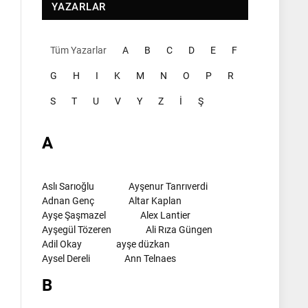
YAZARLAR
Tüm Yazarlar
A
B
C
D
E
F
G
H
I
K
M
N
O
P
R
S
T
U
V
Y
Z
İ
Ş
A
Aslı Sarıoğlu
Ayşenur Tanrıverdi
Adnan Genç
Altar Kaplan
Ayşe Şaşmazel
Alex Lantier
Ayşegül Tözeren
Ali Rıza Güngen
Adil Okay
ayşe düzkan
Aysel Dereli
Ann Telnaes
B