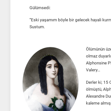
Gülümsedi:
“Eski yaşamım böyle bir gelecek hayali kurm
Sustum.
Ölümünün üze
olmaz duyarlı
Alphonsine Pl
Valery…
Derler ki; 1
ölmüştü, Alph
Alexandre Du
kaleme almış