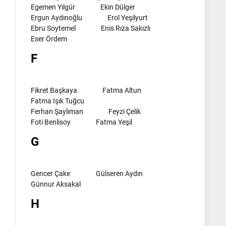
Egemen Yılgür
Ekin Dülger
Ergun Aydınoğlu
Erol Yeşilyurt
Ebru Soytemel
Enis Rıza Sakızlı
Eser Ördem
F
Fikret Başkaya
Fatma Altun
Fatma Işık Tuğcu
Ferhan Şaylıman
Feyzi Çelik
Foti Benlisoy
Fatma Yeşil
G
Gencer Çakır
Gülseren Aydın
Günnur Aksakal
H