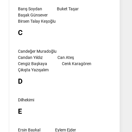
Barış Soydan
Buket Taşar
Başak Günsever
Birsen Talay Keşoğlu
C
Candeğer Muradoğlu
Candan Yıldız
Can Ateş
Cengiz Başkaya
Cenk Karagören
Çıkışta Yazışalım
D
Dilhekimi
E
Ersin Baykal
Eylem Ejder