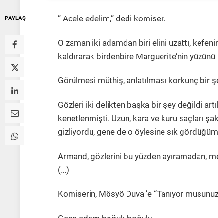
” Acele edelim,” dedi komiser.
PAYLAŞ
O zaman iki adamdan biri elini uzattı, kefen
kaldırarak birdenbire Marguerite’nin yüzünü 
Görülmesi müthiş, anlatılması korkunç bir ş
Gözleri iki delikten başka bir şey değildi artı
kenetlenmişti. Uzun, kara ve kuru saçları şaka
gizliyordu, gene de o öylesine sık gördüğü
Armand, gözlerini bu yüzden ayıramadan, men
(…)
Komiserin, Mösyö Duval’e “Tanıyor musunuz?”