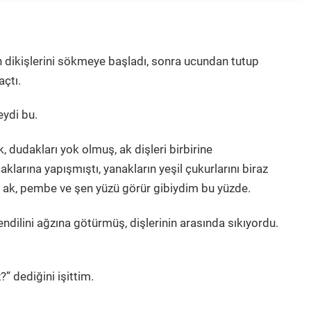
in dikişlerini sökmeye başladı, sonra ucundan tutup
açtı.
eydi bu.
k, dudakları yok olmuş, ak dişleri birbirine
klarına yapışmıştı, yanakların yeşil çukurlarını biraz
m ak, pembe ve şen yüzü görür gibiydim bu yüzde.
dilini ağzına götürmüş, dişlerinin arasında sıkıyordu.
 dediğini işittim.