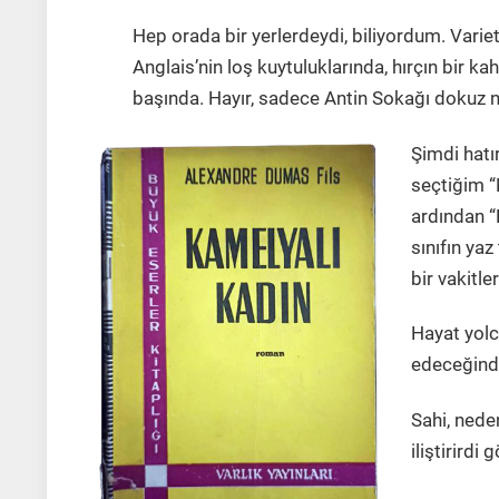
Hep orada bir yerlerdeydi, biliyordum. Varie
Anglais’nin loş kuytuluklarında, hırçın bir
başında. Hayır, sadece Antin Sokağı dokuz
Şimdi hatı
seçtiğim 
ardından “
sınıfın ya
bir vakitle
Hayat yolc
edeceğind
Sahi, nede
iliştirirdi