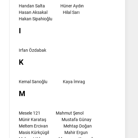
Handan Salta
Hüner Aydın
Hasan Aksakal
Hilal Sarı
Hakan Sipahioğlu
I
Irfan Özdabak
K
Kemal Sarıoğlu
Kaya İmrag
M
Mesele 121
Mahmut Şenol
Münir Karataş
Mustafa Günay
Meltem Ercivan
Mehtap Doğan
Masis Kürkçügil
Mahir Ergun