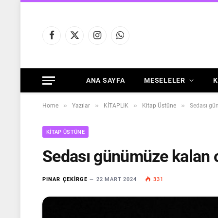
Facebook
X
Instagram
WhatsApp
(Twitter)
ANA SAYFA
MESELELER
K
»
»
»
»
Home
Yazılar
KİTAPLIK
Kitap Üstüne
Sedası gü
KITAP ÜSTÜNE
Sedası günümüze kalan o
PINAR ÇEKIRGE
22 MART 2024
331