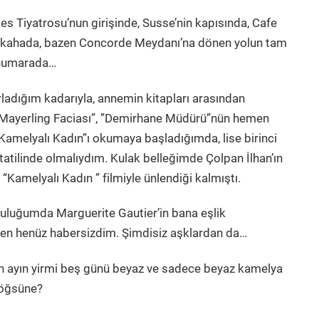
tes Tiyatrosu’nun girişinde, Susse’nin kapısında, Cafe
 kahkahada, bazen Concorde Meydanı’na dönen yolun tam
 numarada…
rladığım kadarıyla, annemin kitapları arasından
“Mayerling Faciası”, ”Demirhane Müdürü”nün hemen
Kamelyalı Kadın”ı okumaya başladığımda, lise birinci
z tatilinde olmalıydım. Kulak belleğimde Çolpan İlhan’ın
r “Kamelyalı Kadın ” filmiyle ünlendiği kalmıştı.
uluğumda Marguerite Gautier’in bana eşlik
en henüz habersizdim. Şimdisiz aşklardan da…
n ayın yirmi beş günü beyaz ve sadece beyaz kamelya
 göğsüne?