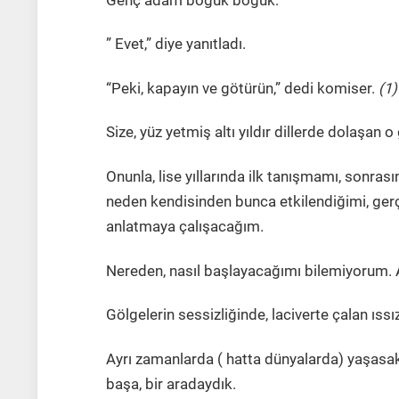
Genç adam boğuk boğuk:
” Evet,” diye yanıtladı.
“Peki, kapayın ve götürün,” dedi komiser.
(1)
Size, yüz yetmiş altı yıldır dillerde dolaşa
Onunla, lise yıllarında ilk tanışmamı, sonra
neden kendisinden bunca etkilendiğimi, gerçe
anlatmaya çalışacağım.
Nereden, nasıl başlayacağımı bilemiyorum. 
Gölgelerin sessizliğinde, laciverte çalan ıssı
Ayrı zamanlarda ( hatta dünyalarda) yaşasak
başa, bir aradaydık.