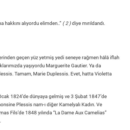
a hakkını alıyordu elimden..”
( 2 )
diye mırıldandı.
rinden geçen yüz yetmiş yedi seneye rağmen hâlâ iflah
klarımızda yaşıyordu Marguerite Gautier. Ya da
essis. Tamam, Marie Duplessis. Evet, hatta Violetta
5 Ocak 1824’de dünyaya gelmiş ve 3 Şubat 1847’de
onsine Plessis nam-ı diğer Kamelyalı Kadın. Ve
mas Fils’de 1848 yılında “La Dame Aux Camelias”
.