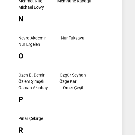
Mehmet Kılıç
Memnune Kayagil
Michael Löwy
N
Nevra Akdemir
Nur Tuksavul
Nur Ergelen
O
Özen B. Demir
Özgür Seyhan
Özlem Şimşek
Özge Kar
Osman Akınhay
Ömer Çeşit
P
Pınar Çekirge
R