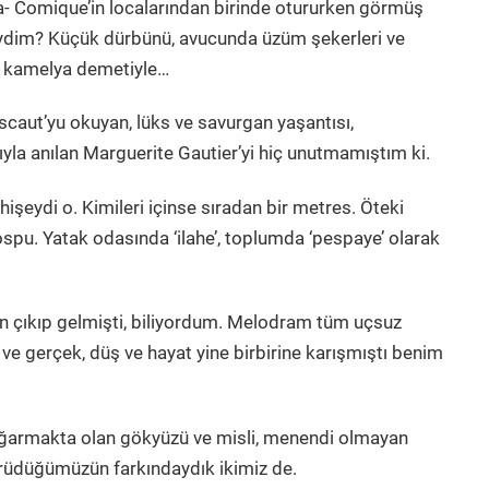
- Comique’in localarından birinde otururken görmüş
iydim? Küçük dürbünü, avucunda üzüm şekerleri ve
 kamelya demetiyle…
caut’yu okuyan, lüks ve savurgan yaşantısı,
ıyla anılan Marguerite Gautier’yi hiç unutmamıştım ki.
işeydi o. Kimileri içinse sıradan bir metres. Öteki
spu. Yatak odasında ‘ilahe’, toplumda ‘pespaye’ olarak
 çıkıp gelmişti, biliyordum. Melodram tüm uçsuz
 ve gerçek, düş ve hayat yine birbirine karışmıştı benim
a ağarmakta olan gökyüzü ve misli, menendi olmayan
yürüdüğümüzün farkındaydık ikimiz de.