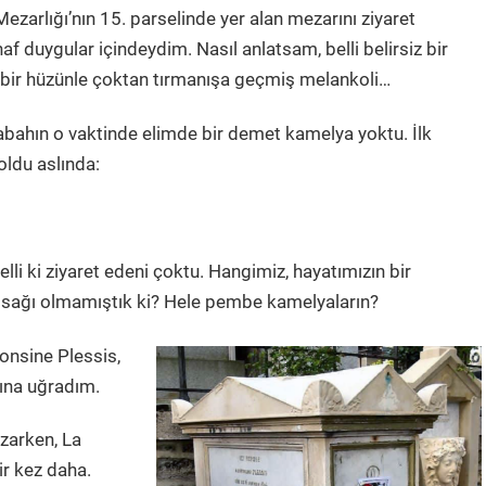
zarlığı’nın 15. parselinde yer alan mezarını ziyaret
af duygular içindeydim. Nasıl anlatsam, belli belirsiz bir
in bir hüzünle çoktan tırmanışa geçmiş melankoli…
sabahın o vaktinde elimde bir demet kamelya yoktu. İlk
oldu aslında:
li ki ziyaret edeni çoktu. Hangimiz, hayatımızın bir
tsağı olmamıştık ki? Hele pembe kamelyaların?
onsine Plessis,
ına uğradım.
azarken, La
ir kez daha.