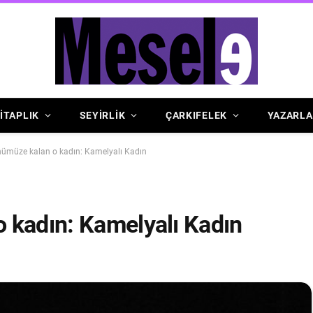
İTAPLIK
SEYİRLİK
ÇARKIFELEK
YAZARLA
nümüze kalan o kadın: Kamelyalı Kadın
 kadın: Kamelyalı Kadın