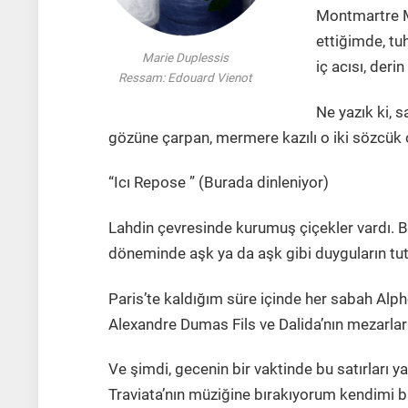
Montmartre Me
ettiğimde, tuh
Marie Duplessis
iç acısı, der
Ressam: Edouard Vienot
Ne yazık ki, 
gözüne çarpan, mermere kazılı o iki sözcük 
“Icı Repose ” (Burada dinleniyor)
Lahdin çevresinde kurumuş çiçekler vardı. Bel
döneminde aşk ya da aşk gibi duyguların tu
Paris’te kaldığım süre içinde her sabah Alph
Alexandre Dumas Fils ve Dalida’nın mezarlar
Ve şimdi, gecenin bir vaktinde bu satırları y
Traviata’nın müziğine bırakıyorum kendimi b