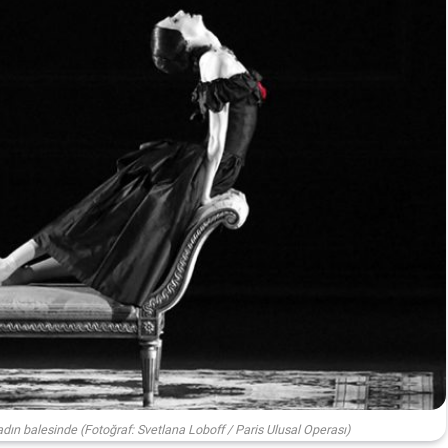
ın balesinde (Fotoğraf: Svetlana Loboff / Paris Ulusal Operası)