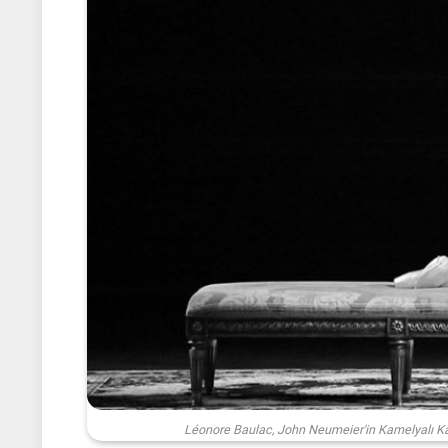
Léonore Baulac, John Neumeier'in Kamelyalı Kad