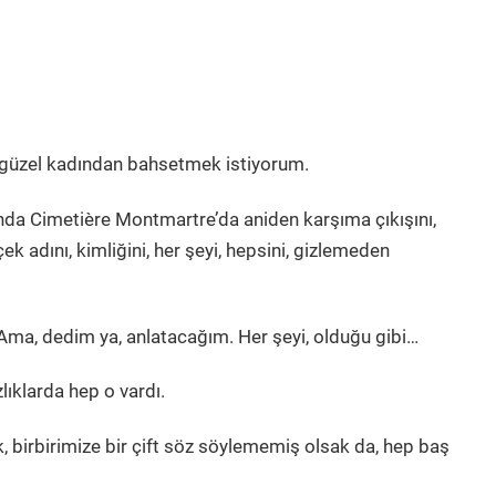
n o güzel kadından bahsetmek istiyorum.
sında Cimetière Montmartre’da aniden karşıma çıkışını,
k adını, kimliğini, her şeyi, hepsini, gizlemeden
Ama, dedim ya, anlatacağım. Her şeyi, olduğu gibi…
zlıklarda hep o vardı.
, birbirimize bir çift söz söylememiş olsak da, hep baş