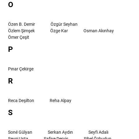
O
Özen B. Demir
Özgür Seyhan
Özlem Şimşek
Özge Kar
Osman Akınhay
Ömer Çeşit
P
Pınar Çekirge
R
Reca Deşilton
Reha Alpay
S
Soné Gülyan
Serkan Aydın
Seyfi Adalı
Sevgi Usta
Safiye Derviş
Sibel Özbudun