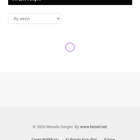
AYLIK
ARŞİV
YENI ÇIKANLAR
Ayşe Düzkan’dan yeni kitap: 05
17
MESELE 121
23 KASIM 2018
6