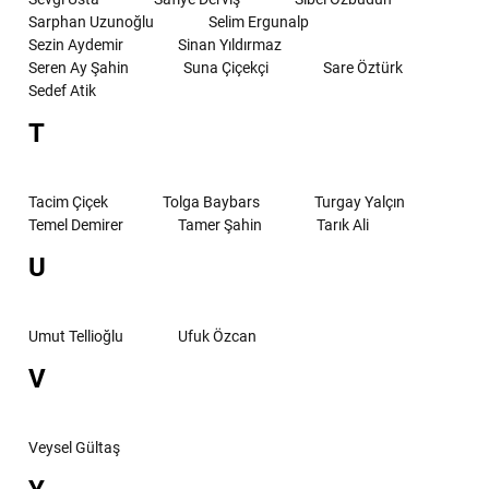
Sarphan Uzunoğlu
Selim Ergunalp
Sezin Aydemir
Sinan Yıldırmaz
Seren Ay Şahin
Suna Çiçekçi
Sare Öztürk
Sedef Atik
T
Tacim Çiçek
Tolga Baybars
Turgay Yalçın
Temel Demirer
Tamer Şahin
Tarık Ali
U
Umut Tellioğlu
Ufuk Özcan
V
Veysel Gültaş