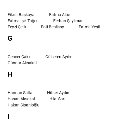
Fikret Başkaya
Fatma Altun
Fatma Işık Tuğcu
Ferhan Şaylıman
Feyzi Çelik
Foti Benlisoy
Fatma Yeşil
G
Gencer Çakır
Gülseren Aydın
Günnur Aksakal
H
Handan Salta
Hüner Aydın
Hasan Aksakal
Hilal Sarı
Hakan Sipahioğlu
I