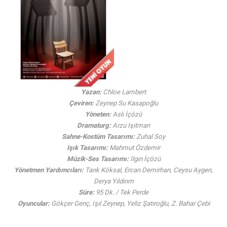
Yazan:
Chloe Lambert
Çeviren:
Zeynep Su Kasapoğlu
Yöneten:
Aslı İçözü
Dramaturg:
Arzu Işıtman
Sahne-Kostüm Tasarımı:
Zuhal Soy
Işık Tasarımı:
Mahmut Özdemir
Müzik-Ses Tasarımı:
Ilgın İçözü
Yönetmen Yardımcıları:
Tarık Köksal, Ercan Demirhan, Ceysu Aygen,
Derya Yıldırım
Süre:
95 Dk. / Tek Perde
Oyuncular:
Gökçer Genç, Işıl Zeynep, Yeliz Şatıroğlu, Z. Bahar Çebi