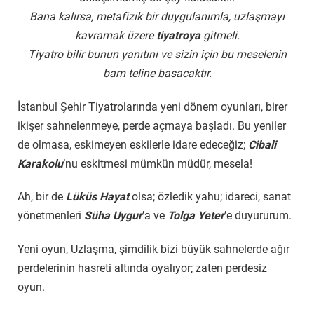
Bana kalırsa, metafizik bir duygulanımla, uzlaşmayı
kavramak üzere
tiyatroya
gitmeli.
Tiyatro bilir bunun yanıtını ve sizin için bu meselenin
bam teline basacaktır.
İstanbul Şehir Tiyatrolarında yeni dönem oyunları, birer
ikişer sahnelenmeye, perde açmaya başladı. Bu yeniler
de olmasa, eskimeyen eskilerle idare edeceğiz;
Cibali
Karakolu
’nu eskitmesi mümkün müdür, mesela!
Ah, bir de
Lüküs Hayat
olsa; özledik yahu; idareci, sanat
yönetmenleri
Süha Uygur
’a ve
Tolga Yeter
’e duyururum.
Yeni oyun, Uzlaşma, şimdilik bizi büyük sahnelerde ağır
perdelerinin hasreti altında oyalıyor; zaten perdesiz
oyun.