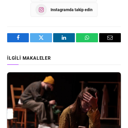
Instagramda takip edin
Facebook
Twitter
LinkedIn
WhatsApp
Email
İLGILI MAKALELER