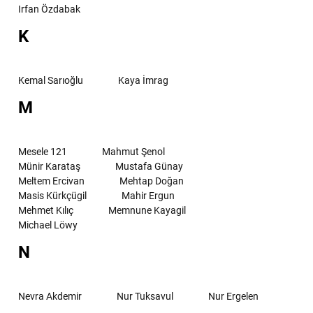
Irfan Özdabak
K
Kemal Sarıoğlu
Kaya İmrag
M
Mesele 121
Mahmut Şenol
Münir Karataş
Mustafa Günay
Meltem Ercivan
Mehtap Doğan
Masis Kürkçügil
Mahir Ergun
Mehmet Kılıç
Memnune Kayagil
Michael Löwy
N
Nevra Akdemir
Nur Tuksavul
Nur Ergelen