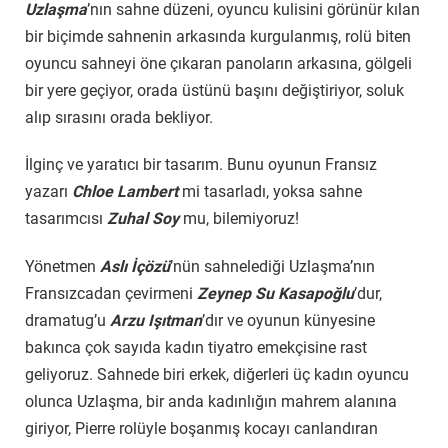
Uzlaşma
’nın sahne düzeni, oyuncu kulisini görünür kılan
bir biçimde sahnenin arkasında kurgulanmış, rolü biten
oyuncu sahneyi öne çıkaran panoların arkasına, gölgeli
bir yere geçiyor, orada üstünü başını değiştiriyor, soluk
alıp sırasını orada bekliyor.
İlginç ve yaratıcı bir tasarım. Bunu oyunun Fransız
yazarı
Chloe Lambert
mi tasarladı, yoksa sahne
tasarımcısı
Zuhal Soy
mu, bilemiyoruz!
Yönetmen
Aslı İçözü
’nün sahnelediği Uzlaşma’nın
Fransızcadan çevirmeni
Zeynep Su Kasapoğlu
’dur,
dramatug’u
Arzu Işıtman
’dır ve oyunun künyesine
bakınca çok sayıda kadın tiyatro emekçisine rast
geliyoruz. Sahnede biri erkek, diğerleri üç kadın oyuncu
olunca Uzlaşma, bir anda kadınlığın mahrem alanına
giriyor, Pierre rolüyle boşanmış kocayı canlandıran