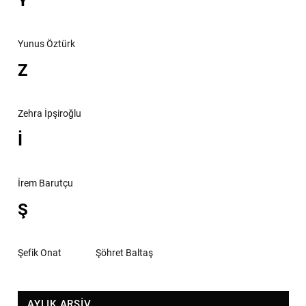
Y
Yunus Öztürk
Z
Zehra İpşiroğlu
İ
İrem Barutçu
Ş
Şefik Onat
Şöhret Baltaş
AYLIK ARŞİV