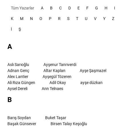
Tüm Yazarlar
A
B
C
D
E
F
G
H
I
K
M
N
O
P
R
S
T
U
V
Y
Z
İ
Ş
A
Aslı Sarıoğlu
Ayşenur Tanrıverdi
Adnan Genç
Altar Kaplan
Ayşe Şaşmazel
Alex Lantier
Ayşegül Tözeren
Ali Rıza Güngen
Adil Okay
ayşe düzkan
Aysel Dereli
Ann Telnaes
B
Barış Soydan
Buket Taşar
Başak Günsever
Birsen Talay Keşoğlu