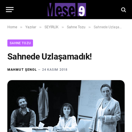
»
»
»
»
Home
Yazılar
SEYİRLİK
Sahne Tozu
Sahnede Uzlaşamadık!
SAHNE TOZU
Sahnede Uzlaşamadık!
MAHMUT ŞENOL
24 KASIM 2018