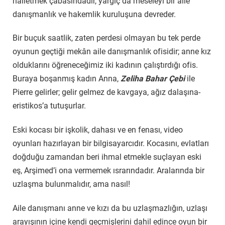
hâlletmek çabasındadır, yargıç da meseleyi bir aile
danışmanlık ve hakemlik kuruluşuna devreder.
Bir buçuk saatlik, zaten perdesi olmayan bu tek perde
oyunun geçtiği mekân aile danışmanlık ofisidir; anne kız
olduklarını öğreneceğimiz iki kadının çalıştırdığı ofis.
Buraya boşanmış kadın Anna,
Zeliha Bahar Çebi
ile
Pierre gelirler; gelir gelmez de kavgaya, ağız dalaşına-
eristikos’a tutuşurlar.
Eski kocası bir işkolik, dahası ve en fenası, video
oyunları hazırlayan bir bilgisayarcıdır. Kocasını, evlatları
doğduğu zamandan beri ihmal etmekle suçlayan eski
eş, Arşimed’i ona vermemek ısrarındadır. Aralarında bir
uzlaşma bulunmalıdır, ama nasıl!
Aile danışmanı anne ve kızı da bu uzlaşmazlığın, uzlaşı
arayışının içine kendi geçmişlerini dahil edince oyun bir