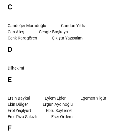
C
Candeğer Muradoğlu
Candan Yıldız
Can Ateş
Cengiz Başkaya
Cenk Karagören
Çıkışta Yazışalım
D
Dilhekimi
E
Ersin Baykal
Eylem Ejder
Egemen Yılgür
Ekin Dülger
Ergun Aydınoğlu
Erol Yeşilyurt
Ebru Soytemel
Enis Rıza Sakızlı
Eser Ördem
F