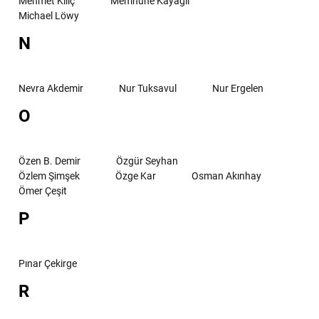
Mehmet Kılıç
Memnune Kayagil
Michael Löwy
N
Nevra Akdemir
Nur Tuksavul
Nur Ergelen
O
Özen B. Demir
Özgür Seyhan
Özlem Şimşek
Özge Kar
Osman Akınhay
Ömer Çeşit
P
Pınar Çekirge
R