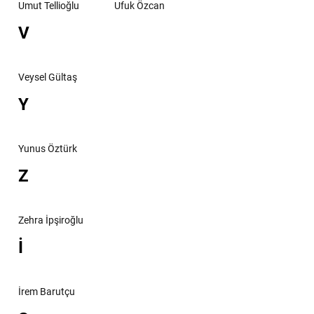
Umut Tellioğlu
Ufuk Özcan
V
Veysel Gültaş
Y
Yunus Öztürk
Z
Zehra İpşiroğlu
İ
İrem Barutçu