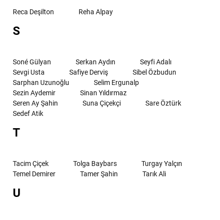
Reca Deşilton
Reha Alpay
S
Soné Gülyan
Serkan Aydın
Seyfi Adalı
Sevgi Usta
Safiye Derviş
Sibel Özbudun
Sarphan Uzunoğlu
Selim Ergunalp
Sezin Aydemir
Sinan Yıldırmaz
Seren Ay Şahin
Suna Çiçekçi
Sare Öztürk
Sedef Atik
T
Tacim Çiçek
Tolga Baybars
Turgay Yalçın
Temel Demirer
Tamer Şahin
Tarık Ali
U