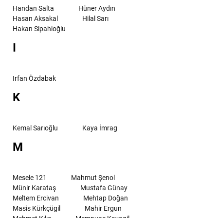
Handan Salta
Hüner Aydın
Hasan Aksakal
Hilal Sarı
Hakan Sipahioğlu
I
Irfan Özdabak
K
Kemal Sarıoğlu
Kaya İmrag
M
Mesele 121
Mahmut Şenol
Münir Karataş
Mustafa Günay
Meltem Ercivan
Mehtap Doğan
Masis Kürkçügil
Mahir Ergun