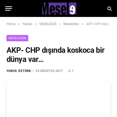
»
»
»
»
Home
Yazılar
MESELELER
Mesele'den
AKP- CHP dışında koskoca bir dünya var…
MESELE'DEN
AKP- CHP dışında koskoca bir
dünya var…
YUNUS ÖZTÜRK
25 AĞUSTOS 2017
7