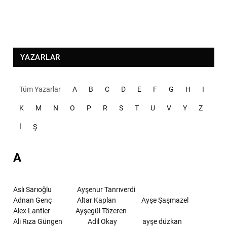
YAZARLAR
Tüm Yazarlar
A
B
C
D
E
F
G
H
I
K
M
N
O
P
R
S
T
U
V
Y
Z
İ
Ş
A
Aslı Sarıoğlu
Ayşenur Tanrıverdi
Adnan Genç
Altar Kaplan
Ayşe Şaşmazel
Alex Lantier
Ayşegül Tözeren
Ali Rıza Güngen
Adil Okay
ayşe düzkan