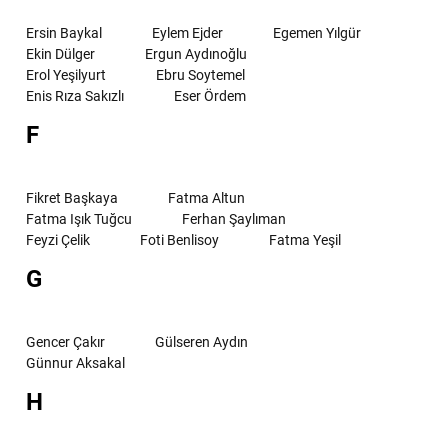
Ersin Baykal
Eylem Ejder
Egemen Yılgür
Ekin Dülger
Ergun Aydınoğlu
Erol Yeşilyurt
Ebru Soytemel
Enis Rıza Sakızlı
Eser Ördem
F
Fikret Başkaya
Fatma Altun
Fatma Işık Tuğcu
Ferhan Şaylıman
Feyzi Çelik
Foti Benlisoy
Fatma Yeşil
G
Gencer Çakır
Gülseren Aydın
Günnur Aksakal
H