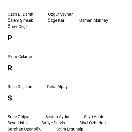
Özen B. Demir
Özgür Seyhan
Özlem Şimşek
Özge Kar
Osman Akınhay
Ömer Çeşit
P
Pınar Çekirge
R
Reca Deşilton
Reha Alpay
S
Soné Gülyan
Serkan Aydın
Seyfi Adalı
Sevgi Usta
Safiye Derviş
Sibel Özbudun
Sarphan Uzunoğlu
Selim Ergunalp