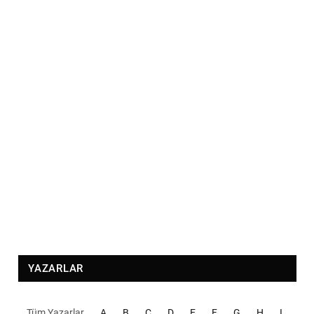
YAZARLAR
Tüm Yazarlar
A
B
C
D
E
F
G
H
I