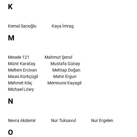
K
Kemal Sarıoğlu
Kaya İmrag
M
Mesele 121
Mahmut Şenol
Münir Karataş
Mustafa Günay
Meltem Ercivan
Mehtap Doğan
Masis Kürkçügil
Mahir Ergun
Mehmet Kılıç
Memnune Kayagil
Michael Löwy
N
Nevra Akdemir
Nur Tuksavul
Nur Ergelen
O