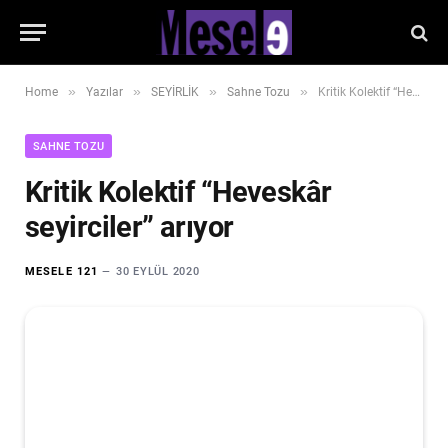
»
»
»
»
Home
Yazılar
SEYİRLİK
Sahne Tozu
Kritik Kolektif “Heveskâr seyirciler” arıyor
SAHNE TOZU
Kritik Kolektif “Heveskâr
seyirciler” arıyor
MESELE 121
30 EYLÜL 2020