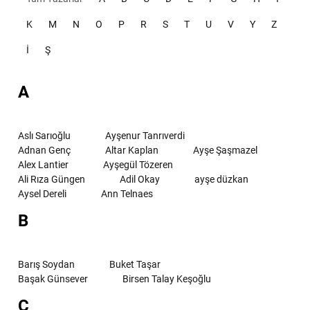
K
M
N
O
P
R
S
T
U
V
Y
Z
İ
Ş
A
Aslı Sarıoğlu
Ayşenur Tanrıverdi
Adnan Genç
Altar Kaplan
Ayşe Şaşmazel
Alex Lantier
Ayşegül Tözeren
Ali Rıza Güngen
Adil Okay
ayşe düzkan
Aysel Dereli
Ann Telnaes
B
Barış Soydan
Buket Taşar
Başak Günsever
Birsen Talay Keşoğlu
C