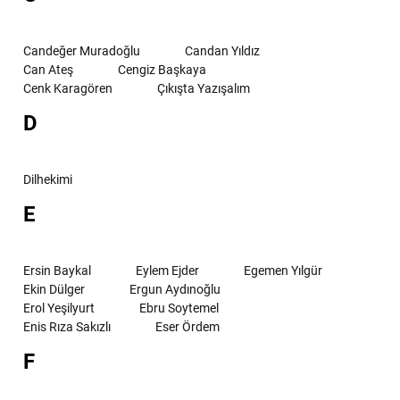
Candeğer Muradoğlu
Candan Yıldız
Can Ateş
Cengiz Başkaya
Cenk Karagören
Çıkışta Yazışalım
D
Dilhekimi
E
Ersin Baykal
Eylem Ejder
Egemen Yılgür
Ekin Dülger
Ergun Aydınoğlu
Erol Yeşilyurt
Ebru Soytemel
Enis Rıza Sakızlı
Eser Ördem
F