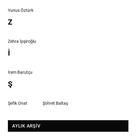
Yunus Öztürk
Z
Zehra İpşiroğlu
İ
İrem Barutçu
Ş
Şefik Onat
Şöhret Baltaş
AYLIK ARŞİV