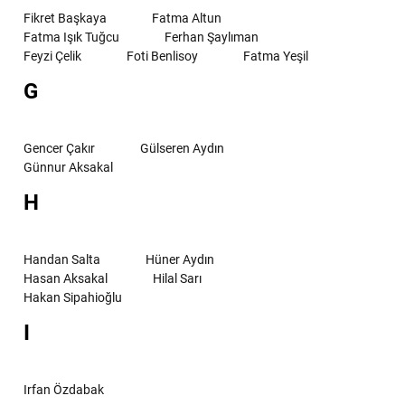
Fikret Başkaya
Fatma Altun
Fatma Işık Tuğcu
Ferhan Şaylıman
Feyzi Çelik
Foti Benlisoy
Fatma Yeşil
G
Gencer Çakır
Gülseren Aydın
Günnur Aksakal
H
Handan Salta
Hüner Aydın
Hasan Aksakal
Hilal Sarı
Hakan Sipahioğlu
I
Irfan Özdabak