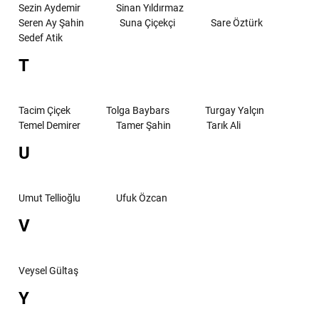
Sezin Aydemir
Sinan Yıldırmaz
Seren Ay Şahin
Suna Çiçekçi
Sare Öztürk
Sedef Atik
T
Tacim Çiçek
Tolga Baybars
Turgay Yalçın
Temel Demirer
Tamer Şahin
Tarık Ali
U
Umut Tellioğlu
Ufuk Özcan
V
Veysel Gültaş
Y