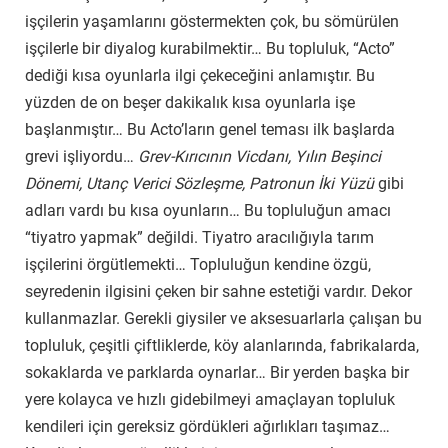
işçilerin yaşamlarını göstermekten çok, bu sömürülen
işçilerle bir diyalog kurabilmektir… Bu topluluk, “Acto”
dediği kısa oyunlarla ilgi çekeceğini anlamıştır. Bu
yüzden de on beşer dakikalık kısa oyunlarla işe
başlanmıştır… Bu Acto’ların genel teması ilk başlarda
grevi işliyordu…
Grev-Kırıcının Vicdanı, Yılın Beşinci
Dönemi, Utanç Verici Sözleşme, Patronun İki Yüzü
gibi
adları vardı bu kısa oyunların… Bu topluluğun amacı
“tiyatro yapmak” değildi. Tiyatro aracılığıyla tarım
işçilerini örgütlemekti… Topluluğun kendine özgü,
seyredenin ilgisini çeken bir sahne estetiği vardır. Dekor
kullanmazlar. Gerekli giysiler ve aksesuarlarla çalışan bu
topluluk, çeşitli çiftliklerde, köy alanlarında, fabrikalarda,
sokaklarda ve parklarda oynarlar… Bir yerden başka bir
yere kolayca ve hızlı gidebilmeyi amaçlayan topluluk
kendileri için gereksiz gördükleri ağırlıkları taşımaz…