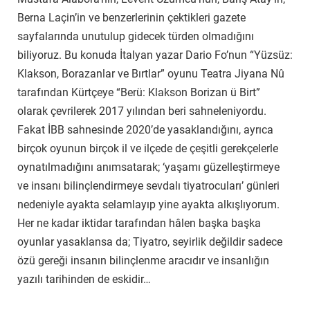
Berna Laçin’in ve benzerlerinin çektikleri gazete
sayfalarında unutulup gidecek türden olmadığını
biliyoruz. Bu konuda İtalyan yazar Dario Fo’nun “Yüzsüz:
Klakson, Borazanlar ve Bırtlar” oyunu Teatra Jiyana Nû
tarafından Kürtçeye “Berü: Klakson Borizan ü Birt”
olarak çevrilerek 2017 yılından beri sahneleniyordu.
Fakat İBB sahnesinde 2020’de yasaklandığını, ayrıca
birçok oyunun birçok il ve ilçede de çeşitli gerekçelerle
oynatılmadığını anımsatarak; ‘yaşamı güzelleştirmeye
ve insanı bilinçlendirmeye sevdalı tiyatrocuları’ günleri
nedeniyle ayakta selamlayıp yine ayakta alkışlıyorum.
Her ne kadar iktidar tarafından hâlen başka başka
oyunlar yasaklansa da; Tiyatro, seyirlik değildir sadece
özü gereği insanın bilinçlenme aracıdır ve insanlığın
yazılı tarihinden de eskidir…