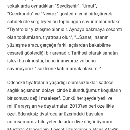
sokaklarda oynadıkları “Seydişehir”, “Umut”,
“Gecekondu” ve “Nevroz” gösterimlerini birleştirerek
sahnelerde sergileyen bu topluluğun savunmalarındaki:
“Tiyatro bir yüzleşme alanıdır. Aynaya bakmaya cesareti
olan toplumların, tiyatrosu olur.”, “…Sanat, insanın
yüzleşme aracı, gerçeğe farklı açılardan bakabilme
cesareti gösterdiği bir arenadır. Tarihsel olarak sanatın
işlevi bu olmuştur, buna inanıyoruz ve bunu
savunuyoruz.” sözlerine katılmamak olası mı?
Ödenekli tiyatroların yaşadığı olumsuzluklar, sadece
sağlık açısından dolayı içinde bulunduğumuz koşulların
bir sonucu değil maalesef. Çünkü her şeyde ‘yerli ve
milli’ arayışları ve dayatmaları 2013’ten beri özellikle
özel, ödeneksiz tiyatrocular üzerindeki baskıları
anımsamamız bile yeter de artar diye düşünüyorum.
Mustafa Alabora’nın, Levent Üzümcü’nün, Barış Atay’ın,