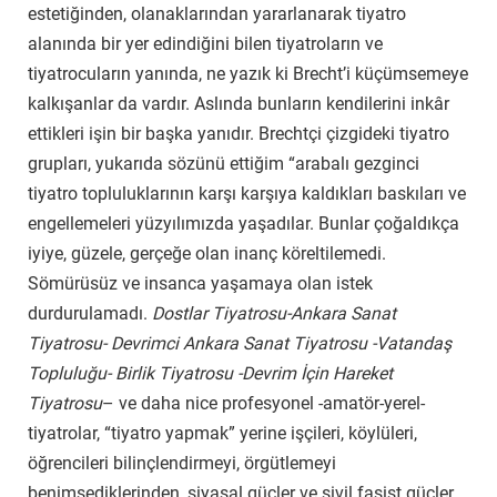
estetiğinden, olanaklarından yararlanarak tiyatro
alanında bir yer edindiğini bilen tiyatroların ve
tiyatrocuların yanında, ne yazık ki Brecht’i küçümsemeye
kalkışanlar da vardır. Aslında bunların kendilerini inkâr
ettikleri işin bir başka yanıdır. Brechtçi çizgideki tiyatro
grupları, yukarıda sözünü ettiğim “arabalı gezginci
tiyatro topluluklarının karşı karşıya kaldıkları baskıları ve
engellemeleri yüzyılımızda yaşadılar. Bunlar çoğaldıkça
iyiye, güzele, gerçeğe olan inanç köreltilemedi.
Sömürüsüz ve insanca yaşamaya olan istek
durdurulamadı.
Dostlar Tiyatrosu-Ankara Sanat
Tiyatrosu- Devrimci Ankara Sanat Tiyatrosu -Vatandaş
Topluluğu- Birlik Tiyatrosu -Devrim İçin Hareket
Tiyatrosu
– ve daha nice profesyonel -amatör-yerel-
tiyatrolar, “tiyatro yapmak” yerine işçileri, köylüleri,
öğrencileri bilinçlendirmeyi, örgütlemeyi
benimsediklerinden, siyasal güçler ve sivil faşist güçler