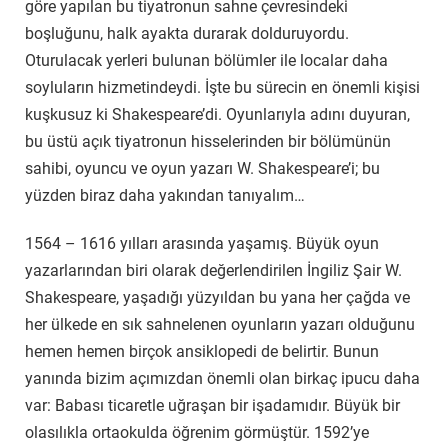
göre yapılan bu tiyatronun sahne çevresindeki
boşluğunu, halk ayakta durarak dolduruyordu.
Oturulacak yerleri bulunan bölümler ile localar daha
soyluların hizmetindeydi. İşte bu sürecin en önemli kişisi
kuşkusuz ki Shakespeare’di. Oyunlarıyla adını duyuran,
bu üstü açık tiyatronun hisselerinden bir bölümünün
sahibi, oyuncu ve oyun yazarı W. Shakespeare’i; bu
yüzden biraz daha yakından tanıyalım…
1564 – 1616 yılları arasında yaşamış. Büyük oyun
yazarlarından biri olarak değerlendirilen İngiliz Şair W.
Shakespeare, yaşadığı yüzyıldan bu yana her çağda ve
her ülkede en sık sahnelenen oyunların yazarı olduğunu
hemen hemen birçok ansiklopedi de belirtir. Bunun
yanında bizim açımızdan önemli olan birkaç ipucu daha
var: Babası ticaretle uğraşan bir işadamıdır. Büyük bir
olasılıkla ortaokulda öğrenim görmüştür. 1592’ye