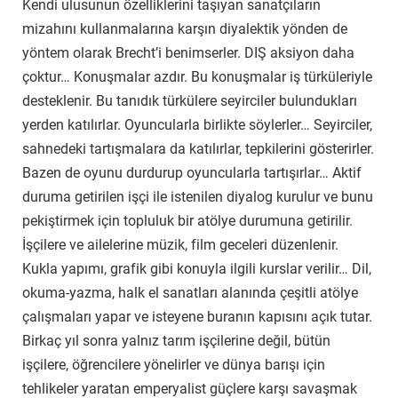
Kendi ulusunun özelliklerini taşıyan sanatçıların
mizahını kullanmalarına karşın diyalektik yönden de
yöntem olarak Brecht’i benimserler. DIŞ aksiyon daha
çoktur… Konuşmalar azdır. Bu konuşmalar iş türküleriyle
desteklenir. Bu tanıdık türkülere seyirciler bulundukları
yerden katılırlar. Oyuncularla birlikte söylerler… Seyirciler,
sahnedeki tartışmalara da katılırlar, tepkilerini gösterirler.
Bazen de oyunu durdurup oyuncularla tartışırlar… Aktif
duruma getirilen işçi ile istenilen diyalog kurulur ve bunu
pekiştirmek için topluluk bir atölye durumuna getirilir.
İşçilere ve ailelerine müzik, film geceleri düzenlenir.
Kukla yapımı, grafik gibi konuyla ilgili kurslar verilir… Dil,
okuma-yazma, halk el sanatları alanında çeşitli atölye
çalışmaları yapar ve isteyene buranın kapısını açık tutar.
Birkaç yıl sonra yalnız tarım işçilerine değil, bütün
işçilere, öğrencilere yönelirler ve dünya barışı için
tehlikeler yaratan emperyalist güçlere karşı savaşmak