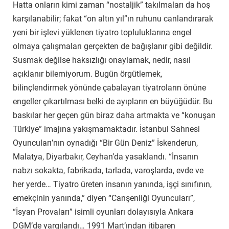
Hatta onların kimi zaman “nostaljik” takılmaları da hoş
karşılanabilir; fakat “on altın yıl”ın ruhunu canlandırarak
yeni bir işlevi yüklenen tiyatro topluluklarına engel
olmaya çalışmaları gerçekten de bağışlanır gibi değildir.
Susmak değilse haksızlığı onaylamak, nedir, nasıl
açıklanır bilemiyorum. Bugün örgütlemek,
bilinçlendirmek yönünde çabalayan tiyatroların önüne
engeller çıkartılması belki de ayıpların en büyüğüdür. Bu
baskılar her geçen gün biraz daha artmakta ve “konuşan
Türkiye” imajına yakışmamaktadır. İstanbul Sahnesi
Oyuncuları’nın oynadığı “Bir Gün Deniz” İskenderun,
Malatya, Diyarbakır, Ceyhan’da yasaklandı. “İnsanın
nabzı sokakta, fabrikada, tarlada, varoşlarda, evde ve
her yerde… Tiyatro üreten insanın yanında, işçi sınıfının,
emekçinin yanında,” diyen “Canşenliği Oyuncuları”,
“İsyan Provaları” isimli oyunları dolayısıyla Ankara
DGM’de yargılandı… 1991 Mart’ından itibaren