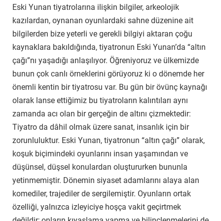
Eski Yunan tiyatrolarına ilişkin bilgiler, arkeolojik
kazılardan, oynanan oyunlardaki sahne düzenine ait
bilgilerden bize yeterli ve gerekli bilgiyi aktaran çoğu
kaynaklara bakıldığında, tiyatronun Eski Yunan’da “altın
çağı”nı yaşadığı anlaşılıyor. Öğreniyoruz ve ülkemizde
bunun çok canlı örneklerini görüyoruz ki o dönemde her
önemli kentin bir tiyatrosu var. Bu gün bir övünç kaynağı
olarak lanse ettiğimiz bu tiyatroların kalıntıları aynı
zamanda acı olan bir gerçeğin de altını çizmektedir:
Tiyatro da dâhil olmak üzere sanat, insanlık için bir
zorunluluktur. Eski Yunan, tiyatronun “altın çağı” olarak,
koşuk biçimindeki oyunlarını insan yaşamından ve
düşünsel, düşsel konulardan oluştururken bununla
yetinmemiştir. Dönemin siyaset adamlarını alaya alan
komediler, trajediler de sergilemiştir. Oyunların ortak
özelliği, yalnızca izleyiciye hoşça vakit geçirtmek
değildir; onların kıyaslama yapma ve bilinçlenmelerini de