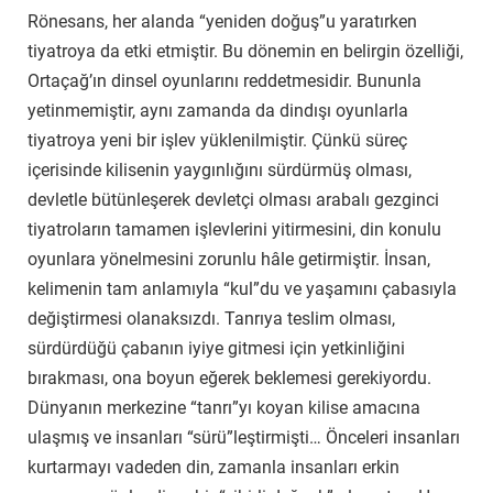
Rönesans, her alanda “yeniden doğuş”u yaratırken
tiyatroya da etki etmiştir. Bu dönemin en belirgin özelliği,
Ortaçağ’ın dinsel oyunlarını reddetmesidir. Bununla
yetinmemiştir, aynı zamanda da dindışı oyunlarla
tiyatroya yeni bir işlev yüklenilmiştir. Çünkü süreç
içerisinde kilisenin yaygınlığını sürdürmüş olması,
devletle bütünleşerek devletçi olması arabalı gezginci
tiyatroların tamamen işlevlerini yitirmesini, din konulu
oyunlara yönelmesini zorunlu hâle getirmiştir. İnsan,
kelimenin tam anlamıyla “kul”du ve yaşamını çabasıyla
değiştirmesi olanaksızdı. Tanrıya teslim olması,
sürdürdüğü çabanın iyiye gitmesi için yetkinliğini
bırakması, ona boyun eğerek beklemesi gerekiyordu.
Dünyanın merkezine “tanrı”yı koyan kilise amacına
ulaşmış ve insanları “sürü”leştirmişti… Önceleri insanları
kurtarmayı vadeden din, zamanla insanları erkin