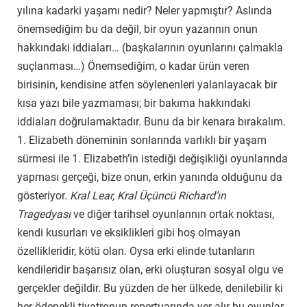
yılına kadarki yaşamı nedir? Neler yapmıştır? Aslında
önemsediğim bu da değil, bir oyun yazarının onun
hakkındaki iddiaları… (başkalarının oyunlarını çalmakla
suçlanması…) Önemsediğim, o kadar ürün veren
birisinin, kendisine atfen söylenenleri yalanlayacak bir
kısa yazı bile yazmaması; bir bakıma hakkındaki
iddiaları doğrulamaktadır. Bunu da bir kenara bırakalım.
1. Elizabeth döneminin sonlarında varlıklı bir yaşam
sürmesi ile 1. Elizabeth’in istediği değişikliği oyunlarında
yapması gerçeği, bize onun, erkin yanında olduğunu da
gösteriyor.
Kral Lear, Kral Üçüncü Richard’ın
Tragedyası
ve diğer tarihsel oyunlarının ortak noktası,
kendi kusurları ve eksiklikleri gibi hoş olmayan
özellikleridir, kötü olan. Oysa erki elinde tutanların
kendileridir başarısız olan, erki oluşturan sosyal olgu ve
gerçekler değildir. Bu yüzden de her ülkede, denilebilir ki
her ödenekli tiyatronun repertuarında yer alır bu oyunlar.