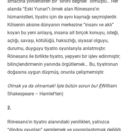
amacına yönlendiren bir “sihirli değnek” olmuştu… Her
alanda “Eski Yunan”ı örnek alan Rönesans’ın
hümanistleri, tiyatro için de aynı kaynağı seçmişlerdir.
Kilisenin aksine dünyanın merkezine “insanı ve aklı”
koyan bu yeni anlayış, insana ait birçok konuyu, isteği,
açlığı, savaşı, kötülüğü, haksızlığı, siyasal olguyu,
durumu, duyguyu tiyatro oyunlarıyla anlatmıştır.
Rönesans ile birlikte tiyatro, yepyeni bir işlev edinmiştir;
bilinçlendirmenin yanında örgütlemek… Bu, tiyatronun
doğasına uygun düşmüş, onunla çelişmemiştir.
Olmak ya da olmamak! İşte bütün sorun bu! (
(William
Shakespeare – Hamlet’ten)
2.
Rönesans’ın tiyatro alanındaki yenilikleri, yalnızca
“dindışı oyunları” sergilemek ve yaygınlaştırmak değildi.