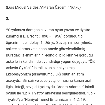
(Luis Miguel Valdez /Aktaran Özdemir Nutku)
3.
Yüzyılımıza damgasını vuran oyun yazarı ve tiyatro
kuramcısı B. Brecht (1898 – 1956) gördüğü tıp
öğreniminden dolayı 1. Dünya Savaşı’nın son yılında
askere alınmış ve bir hastanede görevlendirilmiş.
Buradaki izlenimlerinin, edindiği bilgilerin ve gördüğü
askerlerin kendisinde uyandırdığı yoğun duyguyla “Ölü
Askerin Öyküsü” isimli uzun şiirini yazmış.
Ekspresyonizm (dışavurumculuk) onun anlatım
aracıydı… Bir şair ve edebiyatçı olmasına karşın asıl
ilgisi, isteği, sevgisi tiyatroydu. “Adam Adamdır” isimli
oyunu ile “Epik Tiyatro” anlayışını belirginleştirdi. “Epik
Tiyatro”yu “Hürriyet-Temel Britannica’nın 4.C. 19.