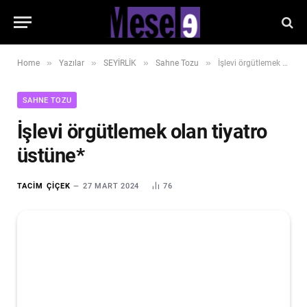
»
»
»
»
Home
Yazılar
SEYİRLİK
Sahne Tozu
İşlevi örgütlemek olan tiyatro üstüne*
SAHNE TOZU
İşlevi örgütlemek olan tiyatro
üstüne*
TACIM ÇIÇEK
27 MART 2024
76