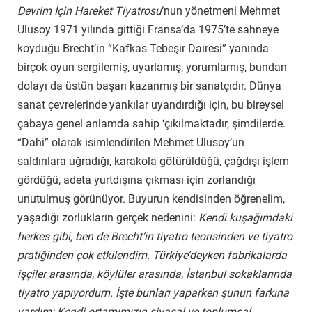
Devrim İçin Hareket Tiyatrosu
‘nun yönetmeni Mehmet
Ulusoy 1971 yılında gittiği Fransa’da 1975’te sahneye
koyduğu Brecht’in “Kafkas Tebeşir Dairesi” yanında
birçok oyun sergilemiş, uyarlamış, yorumlamış, bundan
dolayı da üstün başarı kazanmış bir sanatçıdır. Dünya
sanat çevrelerinde yankılar uyandırdığı için, bu bireysel
çabaya genel anlamda sahip ‘çıkılmaktadır, şimdilerde.
“Dahi” olarak isimlendirilen Mehmet Ulusoy’un
saldırılara uğradığı, karakola götürüldüğü, çağdışı işlem
gördüğü, adeta yurtdışına çıkması için zorlandığı
unutulmuş görünüyor. Buyurun kendisinden öğrenelim,
yaşadığı zorlukların gerçek nedenini:
Kendi kuşağımdaki
herkes gibi, ben de Brecht’in tiyatro teorisinden ve tiyatro
pratiğinden çok etkilendim. Türkiye’deyken fabrikalarda
işçiler arasında, köylüler arasında, İstanbul sokaklarında
tiyatro yapıyordum. İşte bunları yaparken şunun farkına
vardım: Kendi ortamımızın siyasal ve toplumsal