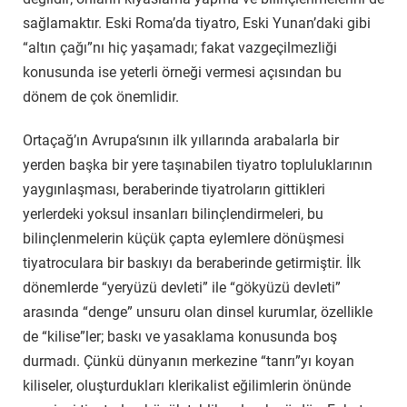
sağlamaktır. Eski Roma’da tiyatro, Eski Yunan’daki gibi
“altın çağı”nı hiç yaşamadı; fakat vazgeçilmezliği
konusunda ise yeterli örneği vermesi açısından bu
dönem de çok önemlidir.
Ortaçağ’ın
Avrupa
‘sının ilk yıllarında arabalarla bir
yerden başka bir yere taşınabilen tiyatro topluluklarının
yaygınlaşması, beraberinde tiyatroların gittikleri
yerlerdeki yoksul insanları bilinçlendirmeleri, bu
bilinçlenmelerin küçük çapta eylemlere dönüşmesi
tiyatroculara bir baskıyı da beraberinde getirmiştir. İlk
dönemlerde “yeryüzü devleti” ile “gökyüzü devleti”
arasında “denge” unsuru olan dinsel kurumlar, özellikle
de “kilise”ler; baskı ve yasaklama konusunda boş
durmadı. Çünkü dünyanın merkezine “tanrı”yı koyan
kiliseler, oluşturdukları klerikalist eğilimlerin önünde