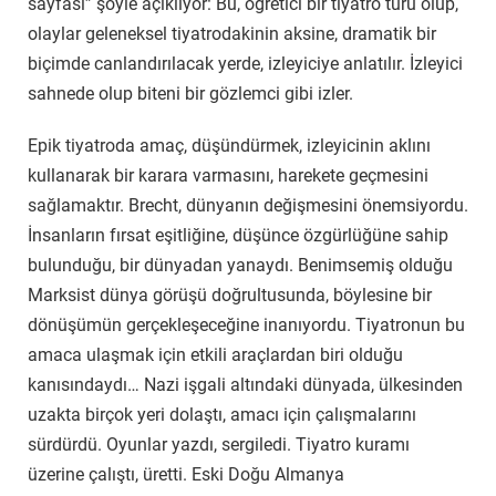
sayfası” şöyle açıklıyor: Bu, öğretici bir tiyatro türü olup,
olaylar geleneksel tiyatrodakinin aksine, dramatik bir
biçimde canlandırılacak yerde, izleyiciye anlatılır. İzleyici
sahnede olup biteni bir gözlemci gibi izler.
Epik tiyatroda amaç, düşündürmek, izleyicinin aklını
kullanarak bir karara varmasını, harekete geçmesini
sağlamaktır. Brecht, dünyanın değişmesini önemsiyordu.
İnsanların fırsat eşitliğine, düşünce özgürlüğüne sahip
bulunduğu, bir dünyadan yanaydı. Benimsemiş olduğu
Marksist dünya görüşü doğrultusunda, böylesine bir
dönüşümün gerçekleşeceğine inanıyordu. Tiyatronun bu
amaca ulaşmak için etkili araçlardan biri olduğu
kanısındaydı… Nazi işgali altındaki dünyada, ülkesinden
uzakta birçok yeri dolaştı, amacı için çalışmalarını
sürdürdü. Oyunlar yazdı, sergiledi. Tiyatro kuramı
üzerine çalıştı, üretti. Eski Doğu Almanya