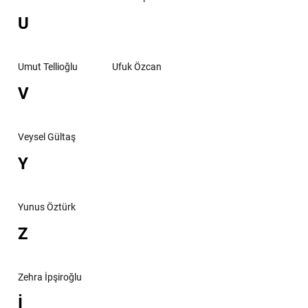
U
Umut Tellioğlu
Ufuk Özcan
V
Veysel Gültaş
Y
Yunus Öztürk
Z
Zehra İpşiroğlu
İ