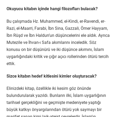
Okuyucu kitabın içinde hangi filozofları bulacak?
Bu çalışmada Hz. Muhammed, el-Kindi, er-Ravendi, er-
Razi, el-Maarri, Farabi, İbn Sina, Gazzali, Ömer Hayyam,
İbn Rüşd ve İbn Haldun’un düşüncelerini ele aldık. Ayrıca
Mutezile ve İhvan-ı Safa akımlarını inceledik. Söz
konusu on bir düşünürü ve iki düşünce akımını, İslam
uygarlığındaki kritik ve çığır açıcı rollerinden ötürü tercih
ettik.
Sizce kitabın hedef kitlesini kimler oluşturacak?
Elinizdeki kitap, özellikle iki kesim göz önünde
bulundurularak yazıldı. Bunların ilki, İslam uygarlığının
tarihsel gerçekliğini ve geçmişte medeniyete yaptığı
büyük katkıyı önyargılarından ötürü yok saymayı bir
marifet sanan kimi laik-ateist çevrelerdir. İslam’ın