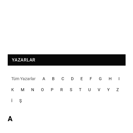
YAZARLAR
Tüm Yazarlar
A
B
C
D
E
F
G
H
I
K
M
N
O
P
R
S
T
U
V
Y
Z
İ
Ş
A