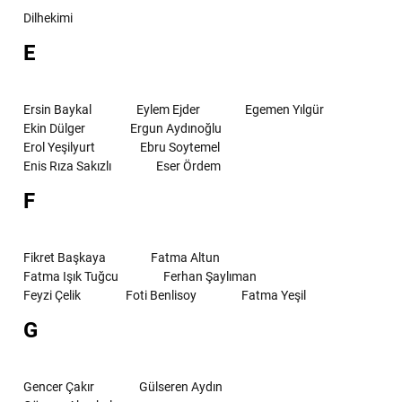
Dilhekimi
E
Ersin Baykal
Eylem Ejder
Egemen Yılgür
Ekin Dülger
Ergun Aydınoğlu
Erol Yeşilyurt
Ebru Soytemel
Enis Rıza Sakızlı
Eser Ördem
F
Fikret Başkaya
Fatma Altun
Fatma Işık Tuğcu
Ferhan Şaylıman
Feyzi Çelik
Foti Benlisoy
Fatma Yeşil
G
Gencer Çakır
Gülseren Aydın