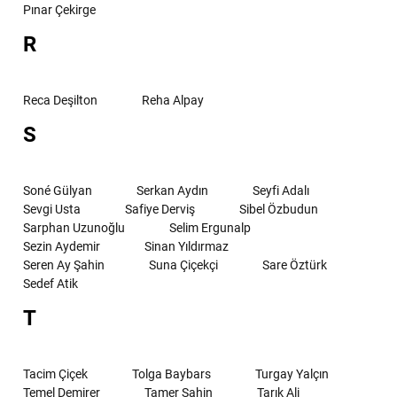
Pınar Çekirge
R
Reca Deşilton
Reha Alpay
S
Soné Gülyan
Serkan Aydın
Seyfi Adalı
Sevgi Usta
Safiye Derviş
Sibel Özbudun
Sarphan Uzunoğlu
Selim Ergunalp
Sezin Aydemir
Sinan Yıldırmaz
Seren Ay Şahin
Suna Çiçekçi
Sare Öztürk
Sedef Atik
T
Tacim Çiçek
Tolga Baybars
Turgay Yalçın
Temel Demirer
Tamer Şahin
Tarık Ali