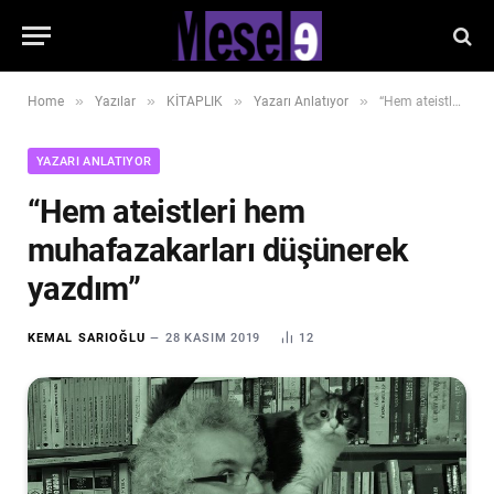
»
»
»
»
Home
Yazılar
KİTAPLIK
Yazarı Anlatıyor
“Hem ateistleri hem muhafazakarları düşünerek yazdım”
YAZARI ANLATIYOR
“Hem ateistleri hem
muhafazakarları düşünerek
yazdım”
KEMAL SARIOĞLU
28 KASIM 2019
12