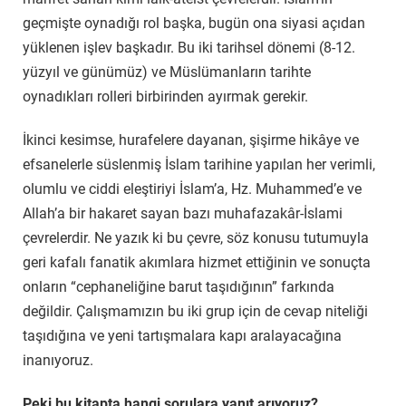
geçmişte oynadığı rol başka, bugün ona siyasi açıdan
yüklenen işlev başkadır. Bu iki tarihsel dönemi (8-12.
yüzyıl ve günümüz) ve Müslümanların tarihte
oynadıkları rolleri birbirinden ayırmak gerekir.
İkinci kesimse, hurafelere dayanan, şişirme hikâye ve
efsanelerle süslenmiş İslam tarihine yapılan her verimli,
olumlu ve ciddi eleştiriyi İslam’a, Hz. Muhammed’e ve
Allah’a bir hakaret sayan bazı muhafazakâr-İslami
çevrelerdir. Ne yazık ki bu çevre, söz konusu tutumuyla
geri kafalı fanatik akımlara hizmet ettiğinin ve sonuçta
onların “cephaneliğine barut taşıdığının” farkında
değildir. Çalışmamızın bu iki grup için de cevap niteliği
taşıdığına ve yeni tartışmalara kapı aralayacağına
inanıyoruz.
Peki bu kitapta hangi sorulara yanıt arıyoruz?