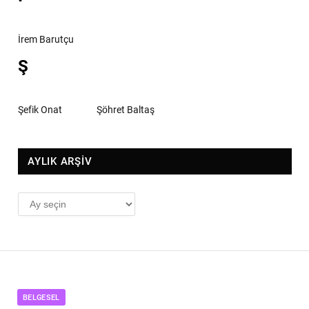
İrem Barutçu
Ş
Şefik Onat
Şöhret Baltaş
AYLIK ARŞİV
AYLIK
ARŞİV
BELGESEL