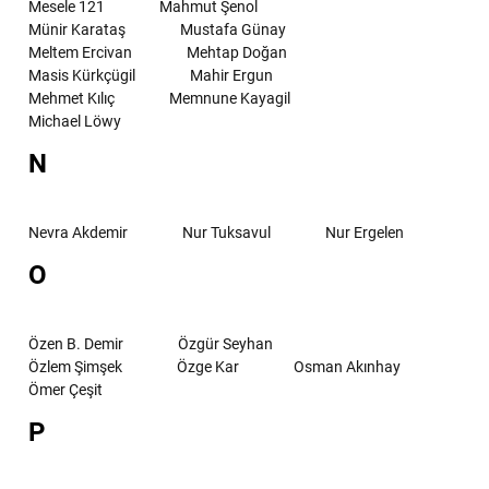
Mesele 121
Mahmut Şenol
Münir Karataş
Mustafa Günay
Meltem Ercivan
Mehtap Doğan
Masis Kürkçügil
Mahir Ergun
Mehmet Kılıç
Memnune Kayagil
Michael Löwy
N
Nevra Akdemir
Nur Tuksavul
Nur Ergelen
O
Özen B. Demir
Özgür Seyhan
Özlem Şimşek
Özge Kar
Osman Akınhay
Ömer Çeşit
P