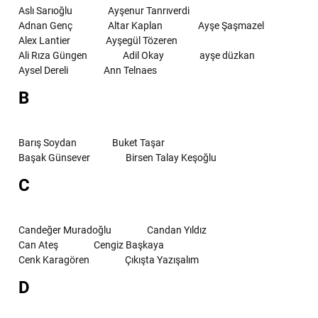
Aslı Sarıoğlu
Ayşenur Tanrıverdi
Adnan Genç
Altar Kaplan
Ayşe Şaşmazel
Alex Lantier
Ayşegül Tözeren
Ali Rıza Güngen
Adil Okay
ayşe düzkan
Aysel Dereli
Ann Telnaes
B
Barış Soydan
Buket Taşar
Başak Günsever
Birsen Talay Keşoğlu
C
Candeğer Muradoğlu
Candan Yıldız
Can Ateş
Cengiz Başkaya
Cenk Karagören
Çıkışta Yazışalım
D