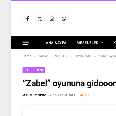
Facebook
X
Instagram
WhatsApp
(Twitter)
ANA SAYFA
MESELELER
K
»
»
»
»
Home
Yazılar
SEYİRLİK
Sahne Tozu
“Zabel” oyu
SAHNE TOZU
“Zabel” oyununa gidooo
MAHMUT ŞENOL
10 KASIM 2019
114