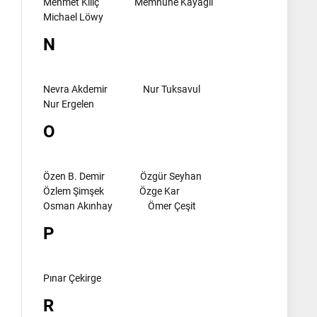
Mehmet Kılıç
Memnune Kayagil
Michael Löwy
N
Nevra Akdemir
Nur Tuksavul
Nur Ergelen
O
Özen B. Demir
Özgür Seyhan
Özlem Şimşek
Özge Kar
Osman Akınhay
Ömer Çeşit
P
Pınar Çekirge
R