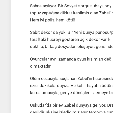
Sahne açılıyor. Bir Sovyet sorgu subayı, boyl
topuz yaptığına dikkat kesilmiş olan Zabel’in 
Hem iyi polis, hem kötü!
Sabit dekor da yok: Bir Yeni Dünya panosu/
taraftaki hücreyi gösteren açık dekor var, ki
daktilo, birkaç dosyadan oluşuyor; gerisinde 
Oyuncular aynı zamanda oyun kısımları değiş
olmaktadır.
Ölüm cezasıyla suçlanan Zabel’in hücresinde
ezici dakikalardayız… Ve kahir hayatın bütü
kurcalamasıyla, geriye dönüşleri izlemeye ba
Üsküdâr’da bir ev, Zabel dünyaya geliyor. Dr
değildir, aksine izlediğimiz ağır tempoya ca