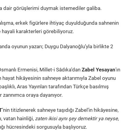
a dair görüşlerimi duymak istemediler galiba.
alışma, erkek figürlere ihtiyaç duyulduğunda sahnenin
 hayali karakterleri görebiliyoruz.
anda oyunun yazarı; Duygu Dalyanoğlu’yla birlikte 2
manlı Ermenisi, Millet-i Sâdıka’dan
Zabel Yesayan
’ın
hayat hikâyesinin sahneye aktarımıyla Zabel oyunu
aşlıklı, Aras Yayınları tarafından Türkçe basılmış
ılar zannımca oraya dayanıyor.
T
’nin titizlenerek sahneye taşıdığı Zabel’in hikâyesine,
, vatan hainliği,
zaten ikisi aynı şey demektir ya neyse
,
ğı hücresindeki sorgusuyla başlıyoruz.