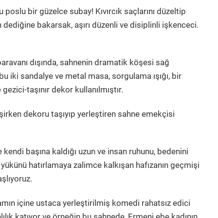
u poslu bir güzelce subay! Kıvırcık saçlarını düzeltip
dediğine bakarsak, aşırı düzenli ve disiplinli işkenceci.
paravanı dışında, sahnenin dramatik köşesi sağ
 bu iki sandalye ve metal masa, sorgulama ışığı, bir
gezici-taşınır dekor kullanılmıştır.
irken dekoru taşıyıp yerleştiren sahne emekçisi
 kendi başına kaldığı uzun ve insan ruhunu, bedenini
n yükünü hatırlamaya zalimce kalkışan hafızanın geçmişi
şlıyoruz.
amın içine ustaca yerleştirilmiş komedi rahatsız edici
nlılık katıyor ve örneğin bu sahnede, Ermeni ebe kadının