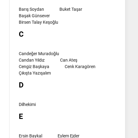
Barış Soydan
Buket Taşar
Başak Günsever
Birsen Talay Keşoğlu
C
Candeğer Muradoğlu
Candan Yıldız
Can Ateş
Cengiz Başkaya
Cenk Karagören
Çıkışta Yazışalım
D
Dilhekimi
E
Ersin Baykal
Eylem Ejder