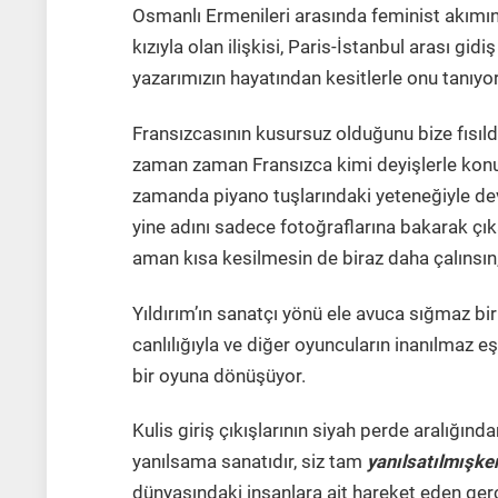
Osmanlı Ermenileri arasında feminist akım
kızıyla olan ilişkisi, Paris-İstanbul arası gidi
yazarımızın hayatından kesitlerle onu tanıyo
Fransızcasının kusursuz olduğunu bize fıs
zaman zaman Fransızca kimi deyişlerle konuşan
zamanda piyano tuşlarındaki yeteneğiyle dev
yine adını sadece fotoğraflarına bakarak çıka
aman kısa kesilmesin de biraz daha çalınsın,
Yıldırım’ın sanatçı yönü ele avuca sığmaz bi
canlılığıyla ve diğer oyuncuların inanılmaz 
bir oyuna dönüşüyor.
Kulis giriş çıkışlarının siyah perde aralığınd
yanılsama sanatıdır, siz tam
yanılsatılmışke
dünyasındaki insanlara ait hareket eden gerçe