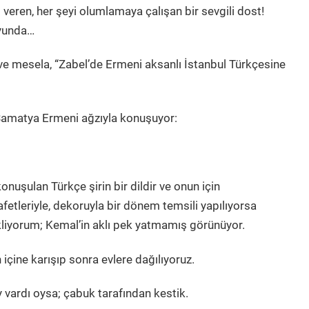
i veren, her şeyi olumlamaya çalışan bir sevgili dost!
oyunda…
ş ve mesela, “Zabel’de Ermeni aksanlı İstanbul Türkçesine
 Samatya Ermeni ağzıyla konuşuyor:
onuşulan Türkçe şirin bir dildir ve onun için
afetleriyle, dekoruyla bir dönem temsili yapılıyorsa
kliyorum; Kemal’in aklı pek yatmamış görünüyor.
içine karışıp sonra evlere dağılıyoruz.
 vardı oysa; çabuk tarafından kestik.