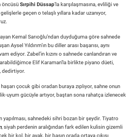
ın öncüsü
Sırpihi Düssap
’la karşılaşmasına, evliliği ve
ş gelişlerle geçen o telaşlı yıllara kadar uzanıyor,
ruz.
ıldayan Kemal Sarıoğlu’ndan duyduğuma göre sahnede
 Aysel Yıldırım’ın bu diller arası başarısı, aynı
am ediyor. Zabel’in kızını o sahnede canlandıran ve
rabildiğimce Elif Karaman’la birlikte piyano düeti,
 dedirtiyor.
r haşarı çocuk gibi oradan buraya zıplıyor, sahne onun
eşlik-uyum gücüyle artıyor, baştan sona rahatça izlenecek
an yapılması, sahnedeki sihri bozan bir şeydir. Tiyatro
n
, siyah perdenin aralığından fark edilen kulisin gizemli
k bir kol, bir ayak, bir başın orada ortaya çıkışı