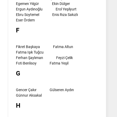
Egemen Yılgür
Ekin Dülger
Ergun Aydınoğlu
Erol Yeşilyurt
Ebru Soytemel
Enis Rıza Sakızlı
Eser Ördem
F
Fikret Başkaya
Fatma Altun
Fatma Işık Tuğcu
Ferhan Şaylıman
Feyzi Çelik
Foti Benlisoy
Fatma Yeşil
G
Gencer Çakır
Gülseren Aydın
Günnur Aksakal
H