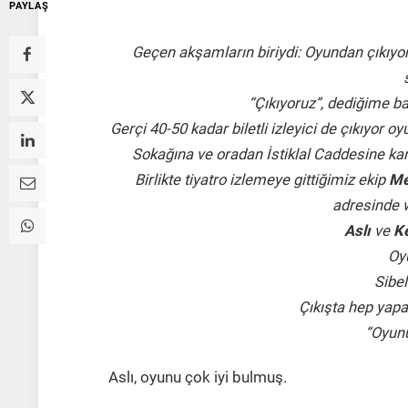
PAYLAŞ
Geçen akşamların biriydi:
Oyundan çıkıyo
“Çıkıyoruz”, dediğime ba
Gerçi 40-50 kadar biletli izleyici de çıkıyor 
Sokağına ve oradan İstiklal Caddesine ka
Birlikte tiyatro izlemeye gittiğimiz ekip
Me
adresinde 
Aslı
ve
Ke
Oy
Sibe
Çıkışta hep yapa
“Oyunu
Aslı, oyunu çok iyi bulmuş.