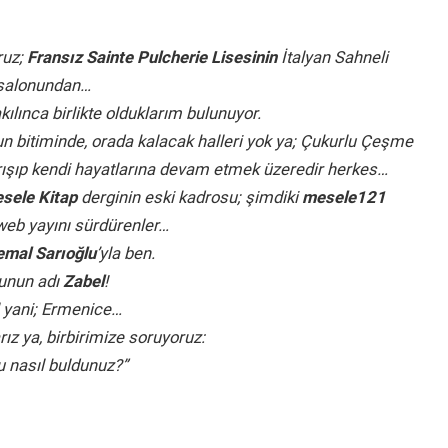
ruz;
Fransız Sainte Pulcherie Lisesinin
İtalyan Sahneli
salonundan…
kılınca birlikte olduklarım bulunuyor.
oyun bitiminde, orada kalacak halleri yok ya; Çukurlu Çeşme
rışıp kendi hayatlarına devam etmek üzeredir herkes…
sele Kitap
derginin eski kadrosu; şimdiki
mesele121
web yayını sürdürenler…
mal Sarıoğlu
’yla ben.
unun adı
Zabel
!
l yani; Ermenice…
rız ya, birbirimize soruyoruz:
 nasıl buldunuz?”