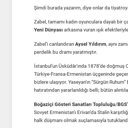
Şimdi burada yazarım, diye onlar da tiyatroy
Zabel, tamamı kadın oyunculara dayalı bir ç
Yeni Dünyası
arkasına vuran ışık efektleriyle
Zabel’i canlandıran
Aysel Yıldırım
, aynı zam
perdelik bu dramı yaratmıştır.
İstanbul’un Üsküdâr’ında 1878’de doğmuş Os
Türkiye-Fransa-Ermenistan üçgeninde geçen 
bizlere ulaşıyor. Yaseyan’ın “Sürgün Ruhum” b
hatıratından yararlanıldığı belli; bütün alınt
Boğaziçi Gösteri Sanatları Topluluğu
/
BGS
Sovyet Ermenistan’ı Erivan’da Stalin karşıtlığı
halk düşmanı olmak suçlamasıyla tutuklandı