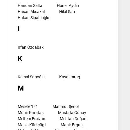
Handan Salta
Hüner Aydın
Hasan Aksakal
Hilal Sarı
Hakan Sipahioğlu
I
Irfan Özdabak
K
Kemal Sarıoğlu
Kaya İmrag
M
Mesele 121
Mahmut Şenol
Münir Karataş
Mustafa Günay
Meltem Ercivan
Mehtap Doğan
Masis Kürkçügil
Mahir Ergun