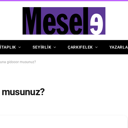
İTAPLIK
SEYİRLİK
ÇARKIFELEK
YAZARLA
nuna gidooor musunuz?
r musunuz?