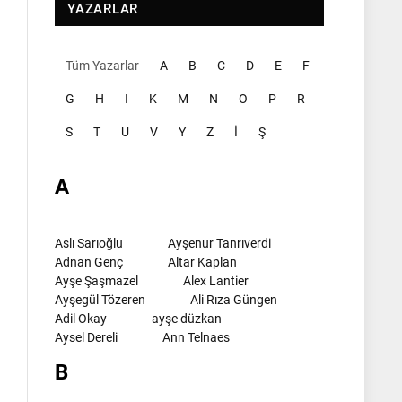
YAZARLAR
Tüm Yazarlar
A
B
C
D
E
F
G
H
I
K
M
N
O
P
R
S
T
U
V
Y
Z
İ
Ş
A
Aslı Sarıoğlu
Ayşenur Tanrıverdi
Adnan Genç
Altar Kaplan
Ayşe Şaşmazel
Alex Lantier
Ayşegül Tözeren
Ali Rıza Güngen
Adil Okay
ayşe düzkan
Aysel Dereli
Ann Telnaes
B