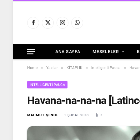
Facebook
X
Instagram
WhatsApp
(Twitter)
ANA SAYFA
MESELELER
K
»
»
»
»
Home
Yazılar
KİTAPLIK
Intelligenti Pauca
Havana
INTELLIGENTI PAUCA
Havana-na-na-na [Latinces
MAHMUT ŞENOL
1 ŞUBAT 2018
9