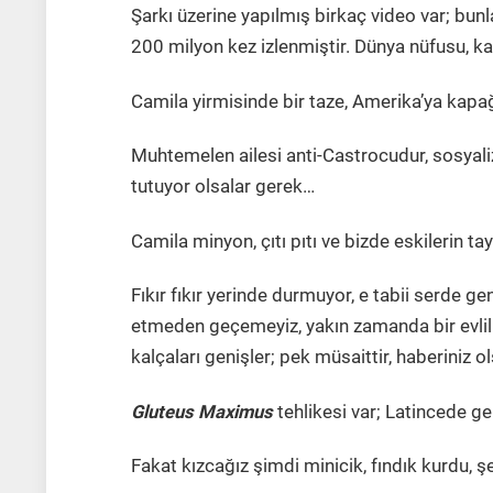
Şarkı üzerine yapılmış birkaç video var; bun
200 milyon kez izlenmiştir. Dünya nüfusu, kab
Camila yirmisinde bir taze, Amerika’ya kapağ
Muhtemelen ailesi anti-Castrocudur, sosyal
tutuyor olsalar gerek…
Camila minyon, çıtı pıtı ve bizde eskilerin tay
Fıkır fıkır yerinde durmuyor, e tabii serde 
etmeden geçemeyiz, yakın zamanda bir evlili
kalçaları genişler; pek müsaittir, haberiniz o
Gluteus Maximus
tehlikesi var; Latincede g
Fakat kızcağız şimdi minicik, fındık kurdu, şe