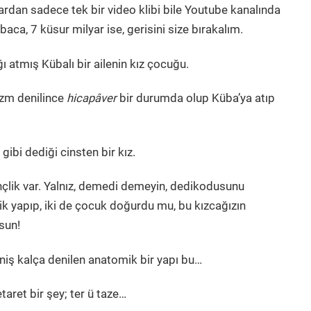
lardan sadece tek bir video klibi bile Youtube kanalında
aca, 7 küsur milyar ise, gerisini size bırakalım.
ı atmış Kübalı bir ailenin kız çocuğu.
izm denilince
hicapâver
bir durumda olup Küba’ya atıp
 gibi dediği cinsten bir kız.
gençlik var. Yalnız, demedi demeyin, dedikodusunu
k yapıp, iki de çocuk doğurdu mu, bu kızcağızın
lsun!
eniş kalça denilen anatomik bir yapı bu…
taret bir şey; ter ü taze…