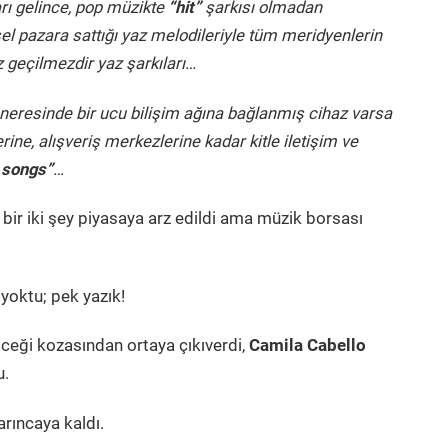
rı gelince, pop müzikte
“hit”
şarkısı olmadan
l pazara sattığı yaz melodileriyle tüm meridyenlerin
z geçilmezdir yaz şarkıları…
 neresinde bir ucu bilişim ağına bağlanmış cihaz varsa
rine, alışveriş merkezlerine kadar kitle iletişim ve
t songs”
…
 bir iki şey piyasaya arz edildi ama müzik borsası
 yoktu; pek yazık!
ceği kozasından ortaya çıkıverdi,
Camila Cabello
u.
arıncaya kaldı.