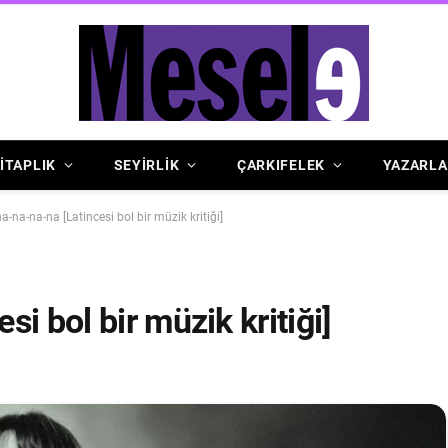
İTAPLIK
SEYİRLİK
ÇARKIFELEK
YAZARLA
-na-na-na [Latincesi bol bir müzik kritiği]
i bol bir müzik kritiği]