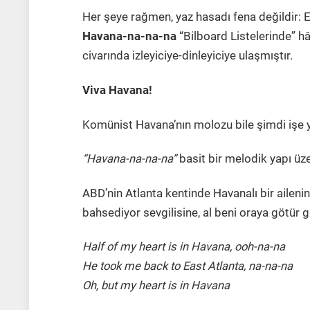
Her şeye rağmen, yaz hasadı fena değildir: E
Havana-na-na-na
“Bilboard Listelerinde” hâ
civarında izleyiciye-dinleyiciye ulaşmıştır.
Viva Havana!
Komünist Havana’nın molozu bile şimdi işe y
“Havana-na-na-na”
basit bir melodik yapı üze
ABD’nin Atlanta kentinde Havanalı bir aileni
bahsediyor sevgilisine, al beni oraya götür gi
Half of my heart is in Havana, ooh-na-na
He took me back to East Atlanta, na-na-na
Oh, but my heart is in Havana