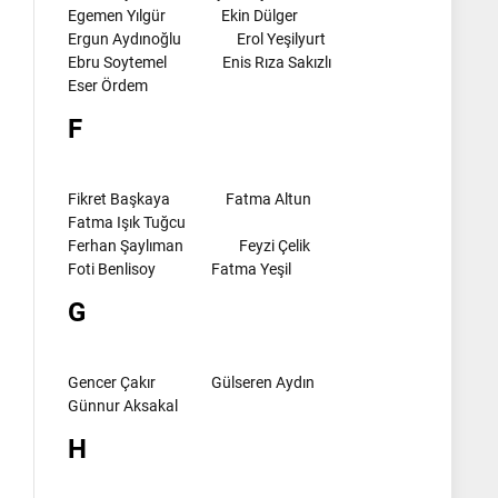
Egemen Yılgür
Ekin Dülger
Ergun Aydınoğlu
Erol Yeşilyurt
Ebru Soytemel
Enis Rıza Sakızlı
Eser Ördem
F
Fikret Başkaya
Fatma Altun
Fatma Işık Tuğcu
Ferhan Şaylıman
Feyzi Çelik
Foti Benlisoy
Fatma Yeşil
G
Gencer Çakır
Gülseren Aydın
Günnur Aksakal
H