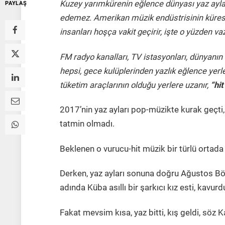
Kuzey yarımkürenin eğlence dünyası yaz ayla
PAYLAŞ
edemez.
Amerikan müzik endüstrisinin kürese
insanları hoşça vakit geçirir, işte o yüzden va
FM radyo kanalları, TV istasyonları, dünyanın
hepsi, gece kulüplerinden yazlık eğlence yerle
tüketim araçlarının olduğu yerlere uzanır,
“hi
2017’nin yaz ayları pop-müzikte kurak geçti,
tatmin olmadı.
Beklenen o vurucu-hit müzik bir türlü ortada
Derken, yaz ayları sonuna doğru Ağustos Bö
adında Küba asıllı bir şarkıcı kız esti, kavurd
Fakat mevsim kısa, yaz bitti, kış geldi, söz K