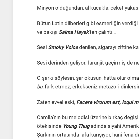
Minyon olduğundan, al kucakla, ceket yakasına 
Bütün Latin dilberleri gibi esmerliğin verdiğ
ve bakışı
Salma Hayek
’ten çalıntı…
Sesi
Smoky Voice
denilen, sigarayı ziftine k
Sesi derinden geliyor, faranjit geçirmiş de
O şarkı söylesin, şiir okusun, hatta olur olm
bu
, fark etmez; erkekseniz metazori dinlersin
Zaten evvel eski,
Facere virorum est, loqui 
Camila’nın bu melodisi üzerine birkaç değişik
ötekisinde
Young Thug
adında siyahî Amerikal
Şarkının ortasında lafa karışıyor, hani fena 