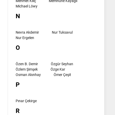
Mehmet Kılıç
Memnune Kayagil
Michael Löwy
N
Nevra Akdemir
Nur Tuksavul
Nur Ergelen
O
Özen B. Demir
Özgür Seyhan
Özlem Şimşek
Özge Kar
Osman Akınhay
Ömer Çeşit
P
Pınar Çekirge
R