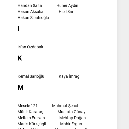
Handan Salta
Hüner Aydın
Hasan Aksakal
Hilal Sarı
Hakan Sipahioğlu
I
Irfan Özdabak
K
Kemal Sarıoğlu
Kaya İmrag
M
Mesele 121
Mahmut Şenol
Münir Karataş
Mustafa Günay
Meltem Ercivan
Mehtap Doğan
Masis Kürkçügil
Mahir Ergun