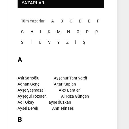
YAZARLAR
Tüm Yazarlar
A
B
C
D
E
F
G
H
I
K
M
N
O
P
R
S
T
U
V
Y
Z
İ
Ş
A
Aslı Sarıoğlu
Ayşenur Tanrıverdi
Adnan Genç
Altar Kaplan
Ayşe Şaşmazel
Alex Lantier
Ayşegül Tözeren
Ali Rıza Güngen
Adil Okay
ayşe düzkan
Aysel Dereli
Ann Telnaes
B