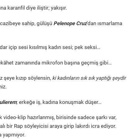
karanfil diye iliştir; yakışır.
i cazibeye sahip, gülüşü
Pelenope Cruz
’dan ısmarlama
adar içip sesi kısılmış kadın sesi; pek seksi…
 nekâhet zamanında mikrofon başına geçmiş gibi…
az şeye kızıp söylensin,
ki kadınların sık sık yaptığı şeydir
iz.
mulierem
; erkeğe iş, kadına konuşmak düşer…
 video-klip hazırlanmış, birisinde sadece şarkı var,
ı bir Rap söyleyicisi araya girip lakırdı icra ediyor.
da yapmıyor.