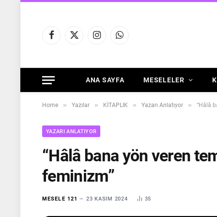
Facebook
X
Instagram
WhatsApp
(Twitter)
ANA SAYFA
MESELELER
K
»
»
»
»
Home
Yazılar
KİTAPLIK
Yazarı Anlatıyor
“Hâlâ b
YAZARI ANLATIYOR
“Hâlâ bana yön veren tem
feminizm”
MESELE 121
23 KASIM 2024
35