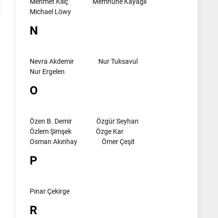
Mehmet Kılıç
Memnune Kayagil
Michael Löwy
N
Nevra Akdemir
Nur Tuksavul
Nur Ergelen
O
Özen B. Demir
Özgür Seyhan
Özlem Şimşek
Özge Kar
Osman Akınhay
Ömer Çeşit
P
Pınar Çekirge
R