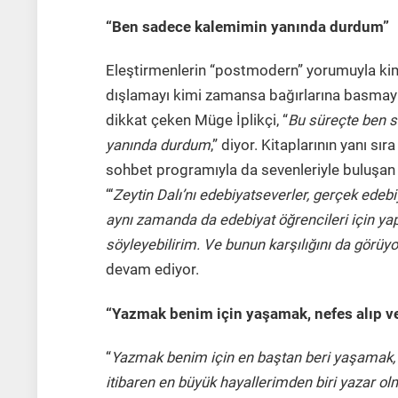
“Ben sadece kalemimin yanında durdum”
Eleştirmenlerin “postmodern” yorumuyla k
dışlamayı kimi zamansa bağırlarına basmayı 
dikkat çeken Müge İplikçi, “
Bu süreçte ben 
yanında durdum
,” diyor. Kitaplarının yanı sıra
sohbet programıyla da sevenleriyle buluşan
“‘
Zeytin Dalı’nı edebiyatseverler, gerçek edebiy
aynı zamanda da edebiyat öğrencileri için yap
söyleyebilirim. Ve bunun karşılığını da görü
devam ediyor.
“Yazmak benim için yaşamak, nefes alıp v
“
Yazmak benim için en baştan beri yaşamak, n
itibaren en büyük hayallerimden biri yazar ol