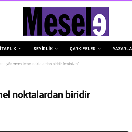
İTAPLIK
SEYİRLİK
ÇARKIFELEK
YAZARLA
ana yön veren temel noktalardan biridir feminizm”
el noktalardan biridir