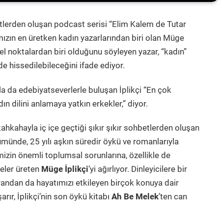
etlerden oluşan podcast serisi “Elim Kalem de Tutar
zın en üretken kadın yazarlarından biri olan Müge
el noktalardan biri olduğunu söyleyen yazar, “kadın”
mde hissedilebileceğini ifade ediyor.
a da edebiyatseverlerle buluşan İplikçi “En çok
ın dilini anlamaya yatkın erkekler,” diyor.
ahkahayla iç içe geçtiği şıkır şıkır sohbetlerden oluşan
münde, 25 yılı aşkın süredir öykü ve romanlarıyla
mizin önemli toplumsal sorunlarına, özellikle de
celer üreten
Müge İplikçi
’yi ağırlıyor. Dinleyicilere bir
yandan da hayatımızı etkileyen birçok konuya dair
ır, İplikçi’nin son öykü kitabı
Ah Be Melek
’ten can