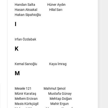
Handan Salta
Hüner Aydın
Hasan Aksakal
Hilal Sarı
Hakan Sipahioğlu
I
Irfan Özdabak
K
l
Kemal Sarıoğlu
Kaya İmrag
M
Mesele 121
Mahmut Şenol
Münir Karataş
Mustafa Günay
Meltem Ercivan
Mehtap Doğan
Masis Kürkçügil
Mahir Ergun