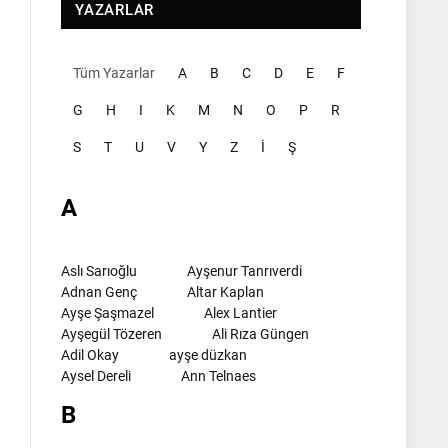
YAZARLAR
Tüm Yazarlar
A
B
C
D
E
F
G
H
I
K
M
N
O
P
R
S
T
U
V
Y
Z
İ
Ş
A
Aslı Sarıoğlu
Ayşenur Tanrıverdi
Adnan Genç
Altar Kaplan
Ayşe Şaşmazel
Alex Lantier
Ayşegül Tözeren
Ali Rıza Güngen
Adil Okay
ayşe düzkan
Aysel Dereli
Ann Telnaes
B