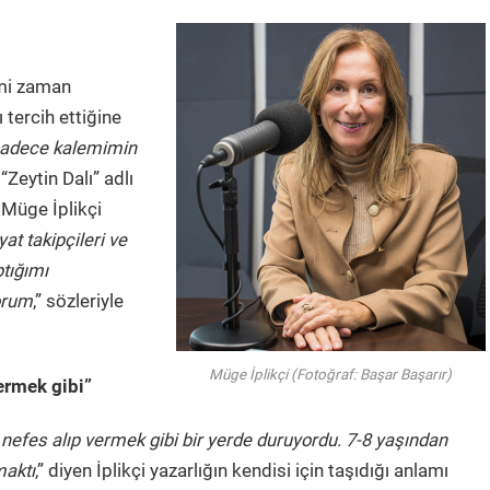
imi zaman
tercih ettiğine
sadece kalemimin
 “Zeytin Dalı” adlı
 Müge İplikçi
at takipçileri ve
tığımı
yorum
,” sözleriyle
Müge İplikçi (Fotoğraf: Başar Başarır)
ermek gibi”
efes alıp vermek gibi bir yerde duruyordu. 7-8 yaşından
maktı
,” diyen İplikçi yazarlığın kendisi için taşıdığı anlamı