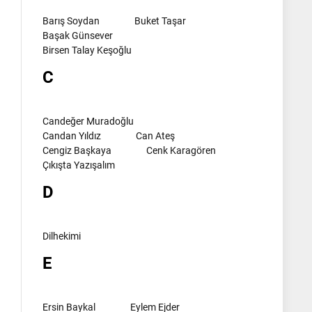
Barış Soydan
Buket Taşar
Başak Günsever
Birsen Talay Keşoğlu
C
Candeğer Muradoğlu
Candan Yıldız
Can Ateş
Cengiz Başkaya
Cenk Karagören
Çıkışta Yazışalım
D
Dilhekimi
E
Ersin Baykal
Eylem Ejder