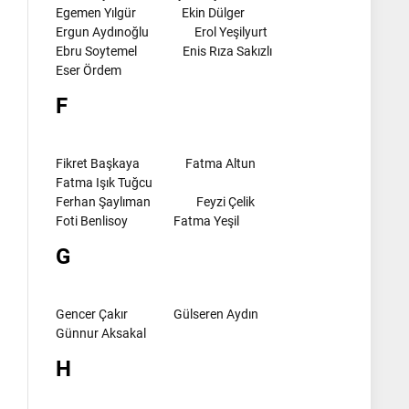
Egemen Yılgür
Ekin Dülger
Ergun Aydınoğlu
Erol Yeşilyurt
Ebru Soytemel
Enis Rıza Sakızlı
Eser Ördem
F
Fikret Başkaya
Fatma Altun
Fatma Işık Tuğcu
Ferhan Şaylıman
Feyzi Çelik
Foti Benlisoy
Fatma Yeşil
G
Gencer Çakır
Gülseren Aydın
Günnur Aksakal
H