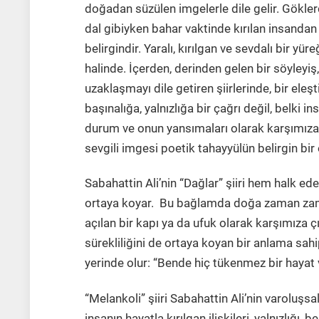
doğadan süzülen imgelerle dile gelir. Göklerd
dal gibiyken bahar vaktinde kırılan insandan s
belirgindir. Yaralı, kırılgan ve sevdalı bir yür
halinde. İçerden, derinden gelen bir söyleyiş
uzaklaşmayı dile getiren şiirlerinde, bir eleşt
başınalığa, yalnızlığa bir çağrı değil, belki i
durum ve onun yansımaları olarak karşımıza ç
sevgili imgesi poetik tahayyülün belirgin bir ö
Sabahattin Ali’nin “Dağlar” şiiri hem halk ed
ortaya koyar. Bu bağlamda doğa zaman zaman
açılan bir kapı ya da ufuk olarak karşımıza
sürekliliğini de ortaya koyan bir anlama sah
yerinde olur: “Bende hiç tükenmez bir hayat v
“Melankoli” şiiri Sabahattin Ali’nin varoluşsa
insanın hayatla kırılgan ilişkileri, yalnızlığı