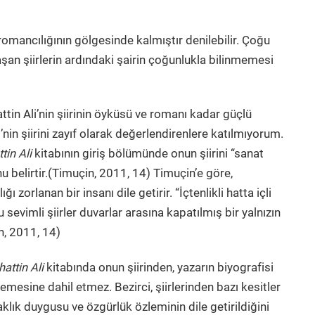
romancılığının gölgesinde kalmıştır denilebilir. Çoğu
aşan şiirlerin ardındaki şairin çoğunlukla bilinmemesi
in Ali’nin şiirinin öyküsü ve romanı kadar güçlü
nin şiirini zayıf olarak değerlendirenlere katılmıyorum.
tin Ali
kitabının giriş bölümünde onun şiirini “sanat
 belirtir.(Timuçin, 2011, 14) Timuçin’e göre,
ı zorlanan bir insanı dile getirir. “İçtenlikli hatta içli
bu sevimli şiirler duvarlar arasına kapatılmış bir yalnızın
n, 2011, 14)
attin Ali
kitabında onun şiirinden, yazarın biyografisi
mesine dahil etmez. Bezirci, şiirlerinden bazı kesitler
aklık duygusu ve özgürlük özleminin dile getirildiğini