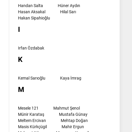
Handan Salta
Hüner Aydın
Hasan Aksakal
Hilal Sarı
Hakan Sipahioğlu
I
Irfan Özdabak
K
Kemal Sarıoğlu
Kaya İmrag
M
Mesele 121
Mahmut Şenol
Münir Karataş
Mustafa Günay
Meltem Ercivan
Mehtap Doğan
Masis Kürkçügil
Mahir Ergun