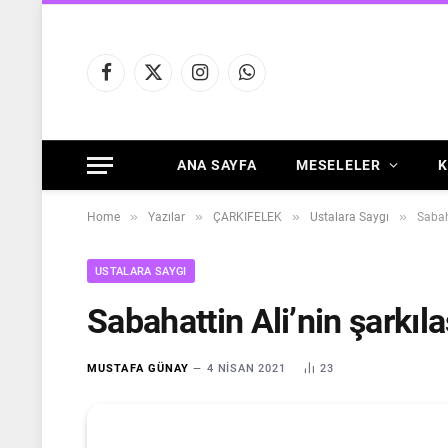
Facebook
X
Instagram
WhatsApp
(Twitter)
ANA SAYFA
MESELELER
K
»
»
»
»
Home
Yazılar
ÇARKIFELEK
Ustalara Saygı
Sabaha
USTALARA SAYGI
Sabahattin Ali’nin şarkılaş
MUSTAFA GÜNAY
4 NISAN 2021
23