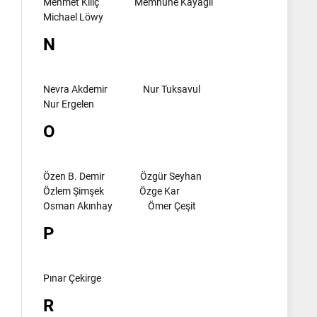
Mehmet Kılıç
Memnune Kayagil
Michael Löwy
N
Nevra Akdemir
Nur Tuksavul
Nur Ergelen
O
Özen B. Demir
Özgür Seyhan
Özlem Şimşek
Özge Kar
Osman Akınhay
Ömer Çeşit
P
Pınar Çekirge
R