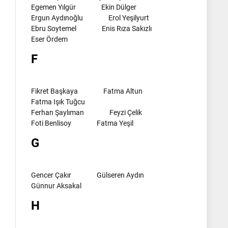
Egemen Yılgür
Ekin Dülger
Ergun Aydınoğlu
Erol Yeşilyurt
Ebru Soytemel
Enis Rıza Sakızlı
Eser Ördem
F
Fikret Başkaya
Fatma Altun
Fatma Işık Tuğcu
Ferhan Şaylıman
Feyzi Çelik
Foti Benlisoy
Fatma Yeşil
G
Gencer Çakır
Gülseren Aydın
Günnur Aksakal
H