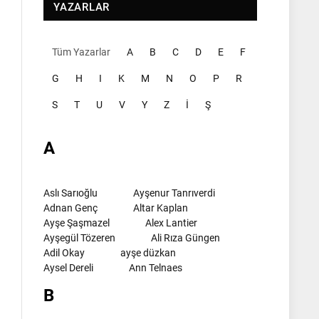
YAZARLAR
Tüm Yazarlar
A
B
C
D
E
F
G
H
I
K
M
N
O
P
R
S
T
U
V
Y
Z
İ
Ş
A
Aslı Sarıoğlu
Ayşenur Tanrıverdi
Adnan Genç
Altar Kaplan
Ayşe Şaşmazel
Alex Lantier
Ayşegül Tözeren
Ali Rıza Güngen
Adil Okay
ayşe düzkan
Aysel Dereli
Ann Telnaes
B