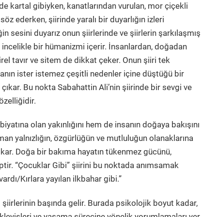
e kartal gibiyken, kanatlarından vurulan, mor çiçekli
öz ederken, şiirinde yaralı bir duyarlığın izleri
eğin sesini duyarız onun şiirlerinde ve şiirlerin şarkılaşmış
, incelikle bir hümanizmi içerir. İnsanlardan, doğadan
irel tavır ve sitem de dikkat çeker. Onun şiiri tek
nsanın ister istemez çeşitli nedenler içine düştüğü bir
ıkar. Bu nokta Sabahattin Ali’nin şiirinde bir sevgi ve
zelliğidir.
ebiyatına olan yakınlığını hem de insanın doğaya bakışını
 yalnızlığın, özgürlüğün ve mutluluğun olanaklarına
 çıkar. Doğa bir bakıma hayatın tükenmez gücünü,
iptir. “Çocuklar Gibi” şiirini bu noktada anımsamak
ardı/Kırlara yayılan ilkbahar gibi.”
l şiirlerinin başında gelir. Burada psikolojik boyut kadar,
, bekleyişleri ve yaşama sürecine yönelik yorumlamaları yer