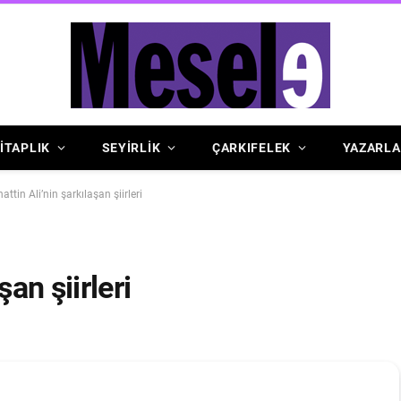
İTAPLIK
SEYİRLİK
ÇARKIFELEK
YAZARLA
ttin Ali’nin şarkılaşan şiirleri
an şiirleri