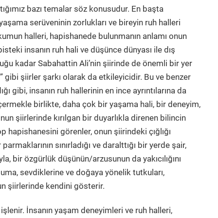
aştığımız bazı temalar söz konusudur. En başta
yaşama serüveninin zorlukları ve bireyin ruh halleri
hkumun halleri, hapishanede bulunmanın anlamı onun
apisteki insanın ruh hali ve düşünce dünyası ile dış
ğu kadar Sabahattin Ali’nin şiirinde de önemli bir yer
gibi şiirler şarkı olarak da etkileyicidir. Bu ve benzer
ğı gibi, insanın ruh hallerinin en ince ayrıntılarına da
içermekle birlikte, daha çok bir yaşama hali, bir deneyim,
nun şiirlerinde kırılgan bir duyarlıkla direnen bilincin
p hapishanesini görenler, onun şiirindeki çığlığı
parmaklarının sınırladığı ve daralttığı bir yerde şair,
yla, bir özgürlük düşünün/arzusunun da yakıcılığını
luma, sevdiklerine ve doğaya yönelik tutkuları,
 şiirlerinde kendini gösterir.
 işlenir. İnsanın yaşam deneyimleri ve ruh halleri,