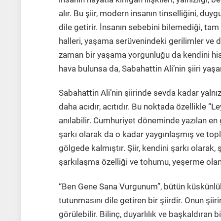
alır. Bu şiir, modern insanın tinselliğini, duy
dile getirir. İnsanın sebebini bilemediği, t
halleri, yaşama serüvenindeki gerilimler ve 
zaman bir yaşama yorgunluğu da kendini hisse
hava bulunsa da, Sabahattin Ali’nin şiiri yaş
Sabahattin Ali’nin şiirinde sevda kadar yalnızl
daha acıdır, acıtıdır. Bu noktada özellikle “
anılabilir. Cumhuriyet döneminde yazılan en gü
şarkı olarak da o kadar yaygınlaşmış ve topl
gölgede kalmıştır. Şiir, kendini şarkı olarak, 
şarkılaşma özelliği ve tohumu, yeşerme olana
“Ben Gene Sana Vurgunum”, bütün küskünlükle
tutunmasını dile getiren bir şiirdir. Onun şii
görülebilir. Bilinç, duyarlılık ve başkaldıran