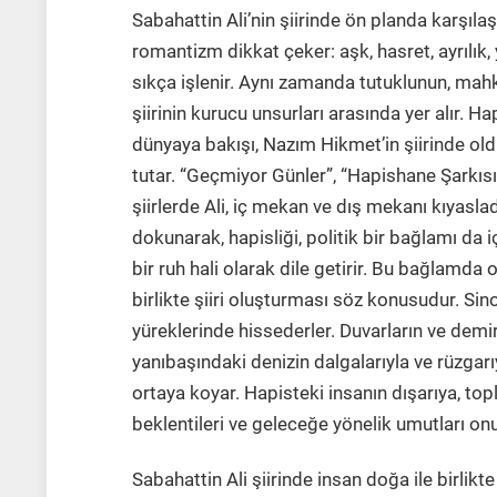
Sabahattin Ali’nin şiirinde ön planda karşıl
romantizm dikkat çeker: aşk, hasret, ayrılık, 
sıkça işlenir. Aynı zamanda tutuklunun, ma
şiirinin kurucu unsurları arasında yer alır. H
dünyaya bakışı, Nazım Hikmet’in şiirinde oldu
tutar. “Geçmiyor Günler”, “Hapishane Şarkısı” 
şiirlerde Ali, iç mekan ve dış mekanı kıyasladı
dokunarak, hapisliği, politik bir bağlamı da 
bir ruh hali olarak dile getirir. Bu bağlamda o
birlikte şiiri oluşturması söz konusudur. Sino
yüreklerinde hissederler. Duvarların ve demir 
yanıbaşındaki denizin dalgalarıyla ve rüzgarı
ortaya koyar. Hapisteki insanın dışarıya, top
beklentileri ve geleceğe yönelik umutları onun
Sabahattin Ali şiirinde insan doğa ile birlikte