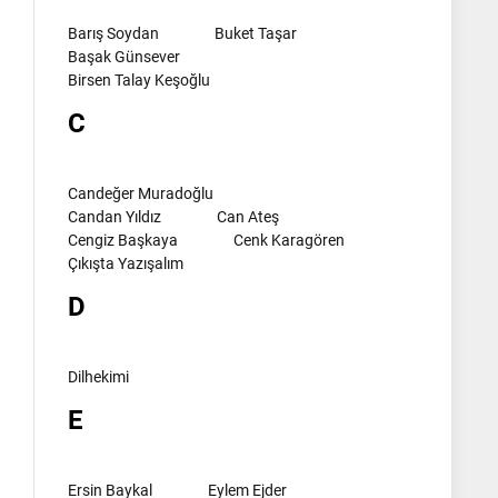
Barış Soydan
Buket Taşar
Başak Günsever
Birsen Talay Keşoğlu
C
Candeğer Muradoğlu
Candan Yıldız
Can Ateş
Cengiz Başkaya
Cenk Karagören
Çıkışta Yazışalım
D
Dilhekimi
E
Ersin Baykal
Eylem Ejder