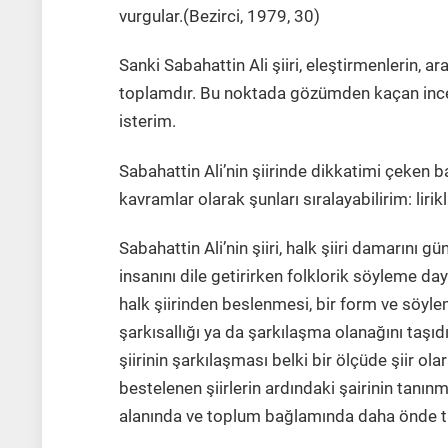
vurgular.(Bezirci, 1979, 30)
Sanki Sabahattin Ali şiiri, eleştirmenlerin, 
toplamdır. Bu noktada gözümden kaçan incel
isterim.
Sabahattin Ali’nin şiirinde dikkatimi çeken b
kavramlar olarak şunları sıralayabilirim: lirik
Sabahattin Ali’nin şiiri, halk şiiri damarını g
insanını dile getirirken folklorik söyleme daya
halk şiirinden beslenmesi, bir form ve söylem
şarkısallığı ya da şarkılaşma olanağını taşıd
şiirinin şarkılaşması belki bir ölçüde şiir 
bestelenen şiirlerin ardındaki şairinin tanı
alanında ve toplum bağlamında daha önde tut