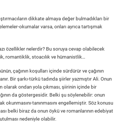
araştırmacıların dikkate almaya değer bulmadıkları bir
emeler-okumalar varsa, onları ayrıca tartışmak
azı özellikler nelerdir? Bu soruya cevap olabilecek
lik, romantiklik, stoacılık ve hümanistlik…
ününün, çağının koşulları içinde sürdürür ve çağının
nır. Bir şarkı-türkü tadında şiirler yazmıştır Ali. Onun
 olarak ondan yola çıkması, şiirinin içinde bir
ığının da göstergesidir. Belki şu söylenebilir: onun
olarak okunmasını-tanınmasını engellemiştir. Söz konusu
nması belki biraz da onun öykü ve romanlarının edebiyat
ulması nedeniyle olabilir.