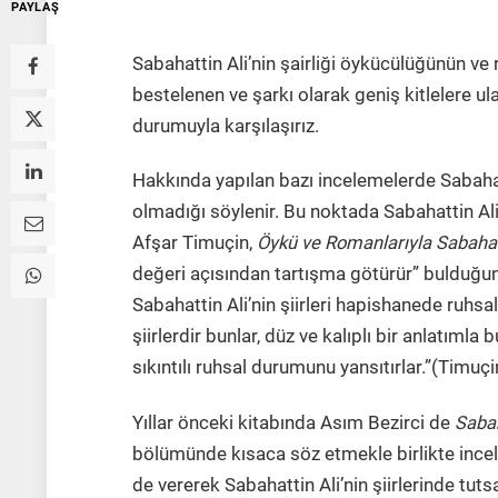
PAYLAŞ
Sabahattin Ali’nin şairliği öykücülüğünün ve 
bestelenen ve şarkı olarak geniş kitlelere ul
durumuyla karşılaşırız.
Hakkında yapılan bazı incelemelerde Sabahatt
olmadığı söylenir. Bu noktada Sabahattin Ali’
Afşar Timuçin,
Öykü ve Romanlarıyla Sabahat
değeri açısından tartışma götürür” bulduğunu
Sabahattin Ali’nin şiirleri hapishanede ruhsallığ
şiirlerdir bunlar, düz ve kalıplı bir anlatımla 
sıkıntılı ruhsal durumunu yansıtırlar.”(Timuçi
Yıllar önceki kitabında Asım Bezirci de
Sabah
bölümünde kısaca söz etmekle birlikte incele
de vererek Sabahattin Ali’nin şiirlerinde tuts