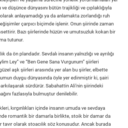
gu ve düşünce dünyasını bütün trajikliği ve çıplaklığıyla
am olarak anlayamadığı ya da anlamakta zorlandığı ruh
değişimler çarpıcı biçimde işlenir. Onun şiirinde zaman
ttirir. Bazı şiirlerinde hüzün ve umutsuzluk kokan bir
ama tutunur.
ık da ön plandadır. Sevdalı insanın yalnızlığı ve ayrılığı
Leylim Ley” ve “Ben Gene Sana Vurgunum” şiirleri
zel aşk şiirleri arasında yer alan bu şiirler, elbette
umun duygu dünyasında öyle yer edinmiştir ki, şairi
şarkılaşarak sürdürür. Sabahattin Ali’nin şiirindeki
ğını fazlasıyla bulmuştur denilebilir.
ri, kırgınlıkları içinde insanın umuda ve sevdaya
rinde romantik bir damarla birlikte, stoik bir damar da
 bir tavır olarak stoacılık söz konusudur. Ancak burada