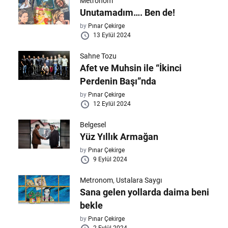
Metronom
Unutamadım…. Ben de!
by
Pınar Çekirge
13 Eylül 2024
Sahne Tozu
Afet ve Muhsin ile “İkinci
Perdenin Başı”nda
by
Pınar Çekirge
12 Eylül 2024
Belgesel
Yüz Yıllık Armağan
by
Pınar Çekirge
9 Eylül 2024
Metronom
,
Ustalara Saygı
Sana gelen yollarda daima beni
bekle
by
Pınar Çekirge