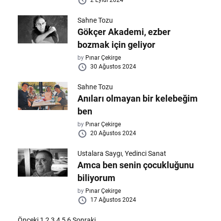
2 Eylül 2024
Sahne Tozu
Gökçer Akademi, ezber
bozmak için geliyor
by
Pınar Çekirge
30 Ağustos 2024
Sahne Tozu
Anıları olmayan bir kelebeğim
ben
by
Pınar Çekirge
20 Ağustos 2024
Ustalara Saygı
,
Yedinci Sanat
Amca ben senin çocukluğunu
biliyorum
by
Pınar Çekirge
17 Ağustos 2024
Önceki
1
2
3
4
5
6
Sonraki