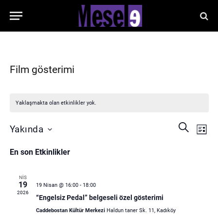
Film gösterimi
Yaklaşmakta olan etkinlikler yok.
Etkin
Etkinlikle
ARA
Yakında
LISTE
gör
arama
Tarih
gez
En son Etkinlikler
seç.
ve
görünüm
NIS
19
gezinme
19 Nisan @ 16:00
-
18:00
2026
“Engelsiz Pedal” belgeseli özel gösterimi
Caddebostan Kültür Merkezi
Haldun taner Sk. 11, Kadıköy