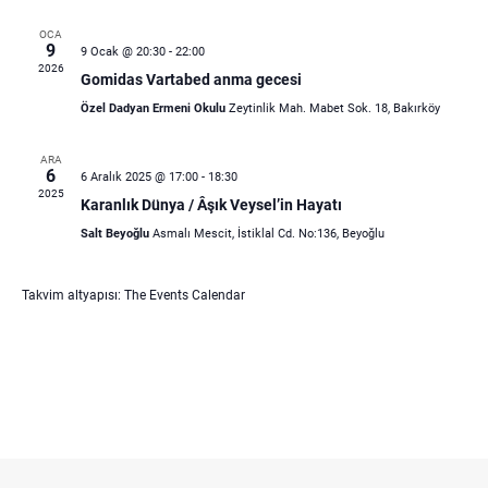
OCA
9
9 Ocak @ 20:30
-
22:00
2026
Gomidas Vartabed anma gecesi
Özel Dadyan Ermeni Okulu
Zeytinlik Mah. Mabet Sok. 18, Bakırköy
ARA
6
6 Aralık 2025 @ 17:00
-
18:30
2025
Karanlık Dünya / Âşık Veysel’in Hayatı
Salt Beyoğlu
Asmalı Mescit, İstiklal Cd. No:136, Beyoğlu
Takvim altyapısı:
The Events Calendar