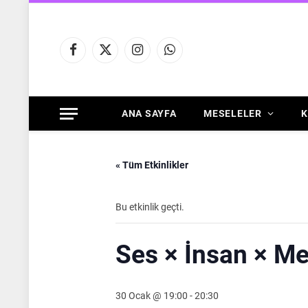
Facebook
X
Instagram
WhatsApp
(Twitter)
ANA SAYFA
MESELELER
K
« Tüm Etkinlikler
Bu etkinlik geçti.
Ses × İnsan × M
30 Ocak @ 19:00
-
20:30