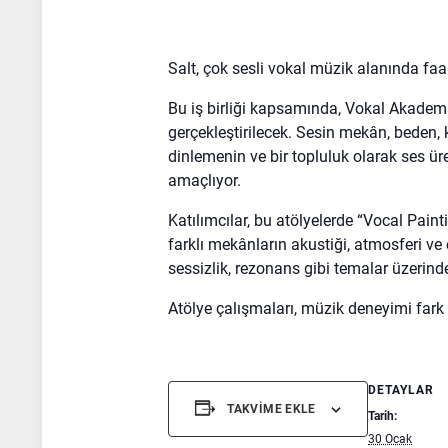
Salt, çok sesli vokal müzik alanında faa
Bu iş birliği kapsamında, Vokal Akadem
gerçekleştirilecek. Sesin mekân, beden, 
dinlemenin ve bir topluluk olarak ses ür
amaçlıyor.
Katılımcılar, bu atölyelerde “Vocal Pai
farklı mekânların akustiği, atmosferi ve ç
sessizlik, rezonans gibi temalar üzerind
Atölye çalışmaları, müzik deneyimi fark e
DETAYLAR
TAKVIME EKLE
Tarih:
30 Ocak