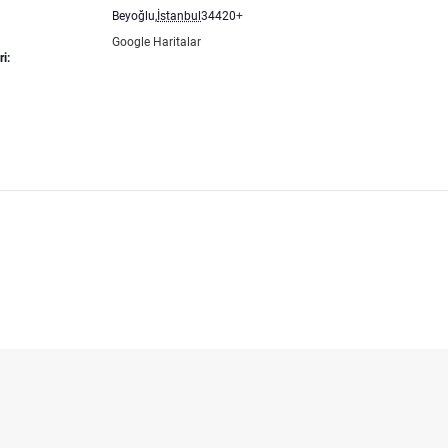
Beyoğlu
,
İstanbul
34420
+
Google Haritalar
i: