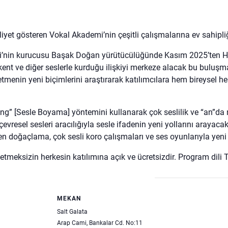
liyet gösteren Vokal Akademi’nin çeşitli çalışmalarına ev sahipliğ
i’nin kurucusu Başak Doğan yürütücülüğünde Kasım 2025’ten Haz
kent ve diğer seslerle kurduğu ilişkiyi merkeze alacak bu buluşmal
etmenin yeni biçimlerini araştırarak katılımcılara hem bireysel he
nting” [Sesle Boyama] yöntemini kullanarak çok seslilik ve “an”
evresel sesleri aracılığıyla sesle ifadenin yeni yollarını arayacak
en doğaçlama, çok sesli koro çalışmaları ve ses oyunlarıyla yeni
tmeksizin herkesin katılımına açık ve ücretsizdir. Program dili Tü
MEKAN
Salt Galata
Arap Cami, Bankalar Cd. No:11