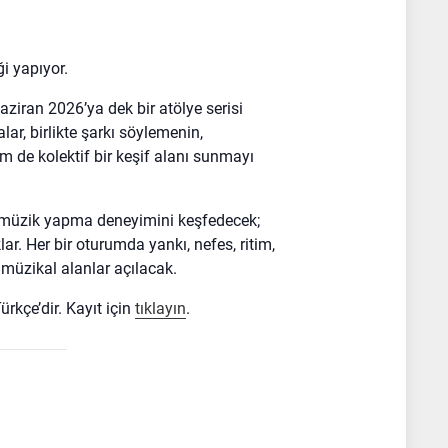
i yapıyor.
iran 2026’ya dek bir atölye serisi
ar, birlikte şarkı söylemenin,
m de kolektif bir keşif alanı sunmayı
da müzik yapma deneyimini keşfedecek;
lar. Her bir oturumda yankı, nefes, ritim,
 müzikal alanlar açılacak.
rkçe’dir. Kayıt için
tıklayın
.