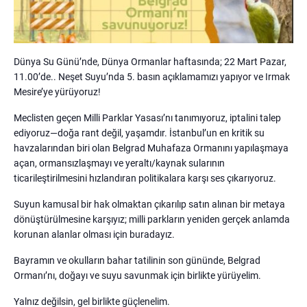
Dünya Su Günü’nde, Dünya Ormanlar haftasında; 22 Mart Pazar,
11.00’de.. Neşet Suyu’nda 5. basın açıklamamızı yapıyor ve Irmak
Mesire’ye yürüyoruz!
Meclisten geçen Milli Parklar Yasası’nı tanımıyoruz, iptalini talep
ediyoruz—doğa rant değil, yaşamdır. İstanbul’un en kritik su
havzalarından biri olan Belgrad Muhafaza Ormanını yapılaşmaya
açan, ormansızlaşmayı ve yeraltı/kaynak sularının
ticarileştirilmesini hızlandıran politikalara karşı ses çıkarıyoruz.
Suyun kamusal bir hak olmaktan çıkarılıp satın alınan bir metaya
dönüştürülmesine karşıyız; milli parkların yeniden gerçek anlamda
korunan alanlar olması için buradayız.
Bayramın ve okulların bahar tatilinin son gününde, Belgrad
Ormanı’nı, doğayı ve suyu savunmak için birlikte yürüyelim.
Yalnız değilsin, gel birlikte güçlenelim.