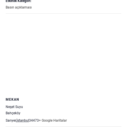
Etkinlik Kategori:
Basın açıklaması
MEKAN
Neşet Suyu
Bahçeköy
Sarıyer
,
İstanbul
34473
+ Google Haritalar