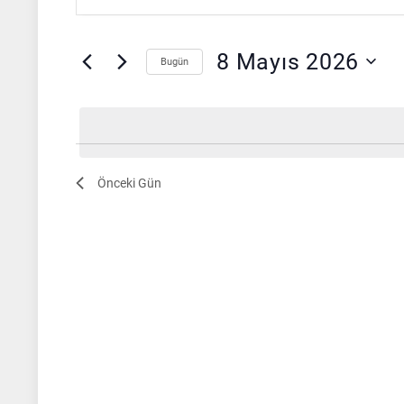
for
arama
girin.
8
ve
Etkinlikler
Mayıs
görünümlerde
8 Mayıs 2026
içinde
Bugün
anahtar
2026
gezinme
Tarih
kelime
seç.
ile
arama.
Önceki Gün