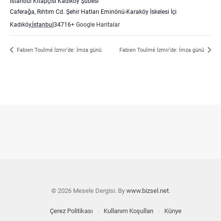
İstanbul Kitapçısı Kadıköy Şubesi
Caferağa, Rıhtım Cd. Şehir Hatları Eminönü-Karaköy İskelesi İçi
Kadıköy
,
İstanbul
34716
+ Google Haritalar
Fabien Toulmé İzmir’de: İmza günü
Fabien Toulmé İzmir’de: İmza günü
© 2026 Mesele Dergisi. By
www.bizsel.net
.
Çerez Politikası
Kullanım Koşulları
Künye