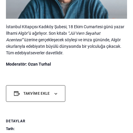
İstanbul Kitapçısı Kadıköy Şubesi, 18 Ekim Cumartesi günü yazar
İlhami Algör’ü ağırlıyor. Son kitabı
“Jül Vern Seyahat
Acentesi”
üzerine gerçekleşecek söyleşi ve imza gününde, Algör
okurlarıyla edebiyatın büyülü dünyasında bir yolculuğa çıkacak.
Tüm edebiyatseverler davetlidir.
Moderatör: Ozan Turhal
TAKVIME EKLE
DETAYLAR
Tarih: