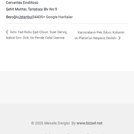
Cervantes Enstitüsü
Şehit Muhtar, Tarlabaşı Blv No:9
Beyoğlu
,
İstanbul
34435
+ Google Haritalar
İsmi Yad Ruhu Şad Olsun: Suat Derviş,
Karıncaların Pek Sıkıcı Kolonisi
Nahid Sırrı Örik Ve Peride Celal Üzerine
ve Platon’un Neşesiz Devleti
© 2026 Mesele Dergisi. By
www.bizsel.net
.