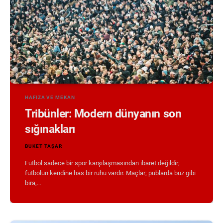
HAFIZA VE MEKAN
Tribünler: Modern dünyanın son
sığınakları
BUKET TAŞAR
Futbol sadece bir spor karşılaşmasından ibaret değildir;
futbolun kendine has bir ruhu vardır. Maçlar; publarda buz gibi
bira,…