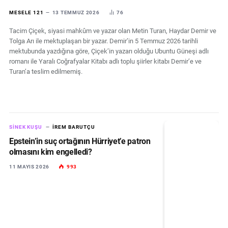
MESELE 121
13 TEMMUZ 2026
76
Tacim Çiçek, siyasi mahkûm ve yazar olan Metin Turan, Haydar Demir ve
Tolga Arı ile mektuplaşan bir yazar. Demir’in 5 Temmuz 2026 tarihli
mektubunda yazdığına göre, Çiçek’in yazarı olduğu Ubuntu Güneşi adlı
romanı ile Yaralı Coğrafyalar Kitabı adlı toplu şiirler kitabı Demir’e ve
Turan’a teslim edilmemiş.
SINEK KUŞU
İREM BARUTÇU
Epstein’in suç ortağının Hürriyet’e patron
olmasını kim engelledi?
11 MAYIS 2026
993