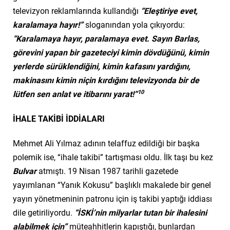
televizyon reklamlarında kullandığı
“Eleştiriye evet,
karalamaya hayır!”
sloganından yola çıkıyordu:
“Karalamaya hayır, paralamaya evet. Sayın Barlas,
görevini yapan bir gazeteciyi kimin dövdüğünü, kimin
yerlerde sürüklendiğini, kimin kafasını yardığını,
makinasını kimin niçin kırdığını televizyonda bir de
10
lütfen sen anlat ve itibarını yarat!”
İHALE TAKİBİ İDDİALARI
Mehmet Ali Yılmaz adının telaffuz edildiği bir başka
polemik ise, “ihale takibi” tartışması oldu. İlk taşı bu kez
Bulvar
atmıştı. 19 Nisan 1987 tarihli gazetede
yayımlanan “Yanık Kokusu” başlıklı makalede bir genel
yayın yönetmeninin patronu için iş takibi yaptığı iddiası
dile getiriliyordu.
“İSKİ’nin milyarlar tutan bir ihalesini
alabilmek için”
müteahhitlerin kapıştığı, bunlardan