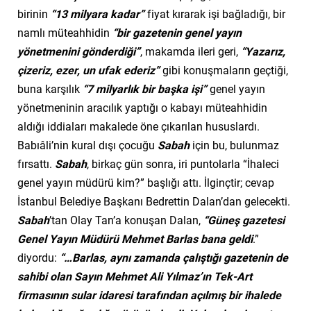
birinin
“13 milyara kadar”
fiyat kırarak işi bağladığı, bir
namlı müteahhidin
“bir gazetenin genel yayın
yönetmenini gönderdiği”
, makamda ileri geri,
“Yazarız,
çizeriz, ezer, un ufak ederiz”
gibi konuşmaların geçtiği,
buna karşılık
“7 milyarlık bir başka işi”
genel yayın
yönetmeninin aracılık yaptığı o kabayı müteahhidin
aldığı iddiaları makalede öne çıkarılan hususlardı.
Babıâli’nin kural dışı çocuğu
Sabah
için bu, bulunmaz
fırsattı.
Sabah
, birkaç gün sonra, iri puntolarla “İhaleci
genel yayın müdürü kim?” başlığı attı. İlginçtir; cevap
İstanbul Belediye Başkanı Bedrettin Dalan’dan gelecekti.
Sabah
’tan Olay Tan’a konuşan Dalan,
“Güneş gazetesi
Genel Yayın Müdürü Mehmet Barlas bana geldi
.”
diyordu:
“…Barlas, aynı zamanda çalıştığı gazetenin de
sahibi olan Sayın Mehmet Ali Yılmaz’ın Tek-Art
firmasının sular idaresi tarafından açılmış bir ihalede