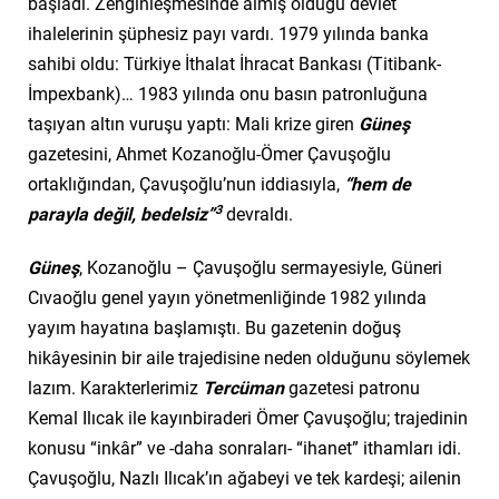
başladı. Zenginleşmesinde almış olduğu devlet
ihalelerinin şüphesiz payı vardı. 1979 yılında banka
sahibi oldu: Türkiye İthalat İhracat Bankası (Titibank-
İmpexbank)… 1983 yılında onu basın patronluğuna
taşıyan altın vuruşu yaptı: Mali krize giren
Güneş
gazetesini, Ahmet Kozanoğlu-Ömer Çavuşoğlu
ortaklığından, Çavuşoğlu’nun iddiasıyla,
“hem de
3
parayla değil, bedelsiz”
devraldı.
Güneş
, Kozanoğlu – Çavuşoğlu sermayesiyle, Güneri
Cıvaoğlu genel yayın yönetmenliğinde 1982 yılında
yayım hayatına başlamıştı. Bu gazetenin doğuş
hikâyesinin bir aile trajedisine neden olduğunu söylemek
lazım. Karakterlerimiz
Tercüman
gazetesi patronu
Kemal Ilıcak ile kayınbiraderi Ömer Çavuşoğlu; trajedinin
konusu “inkâr” ve -daha sonraları- “ihanet” ithamları idi.
Çavuşoğlu, Nazlı Ilıcak’ın ağabeyi ve tek kardeşi; ailenin