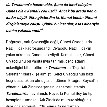
da Tercüman’a hasarı oldu. Şunu da itiraf edeyim:
Güneş olayı Kemal’i çok üzdü. Ancak bu arada ben o
kadar büyük öfke gösterdim ki, Kemal benim öfkemi
dizginlemeye çalıştı. Çünkü bu insanlar, esas itibariyle
4
benim yakınlarımdı.”
Doğruydu; salt Çavuşoğlu değil, Güneri Cıvaoğlu da
Nazlı Ilıcak kadrosundandı. Cıvaoğlu, Nazlı Ilıcak’ın
yakın arkadaşı Canan ile evliydi. Kemal Ilıcak, Güneri
Cıvaoğlu’nu bu vasıtasıyla tanımış, genç adamı
askerliğini bitirir bitirmez
Tercüman
’da “Dış Haberler
Sekreteri” olarak işe almıştı. Gerçi Cıvaoğlu’nun bazı
hoşnutsuzlukları olmuştu; bir dönem Ertuğrul Soysal’ın
yönettiği Atlı Zincir’de şansını denemek istemiş,
Tercüman
’dan ayrılmıştı. Neyse ki Kemal Bey bu tip
hesapları tutmazdı. Atlı Zincir’de mutsuz olduğunu
duyunca sormuştu: “
Tercüman
’a ne zaman