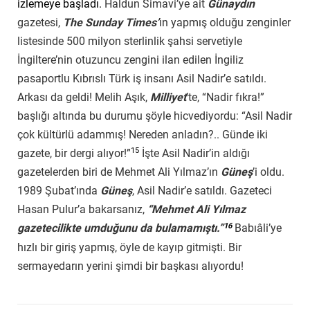
izlemeye başladı.
Haldun Simavi’ye ait
Günaydın
gazetesi,
The Sunday Times’
ın yapmış olduğu zenginler
listesinde 500 milyon sterlinlik şahsi servetiyle
İngiltere’nin otuzuncu zengini ilan edilen İngiliz
pasaportlu Kıbrıslı Türk iş insanı Asil Nadir’e satıldı.
Arkası da geldi! Melih Aşık,
Milliyet
’te, “Nadir fıkra!”
başlığı altında bu durumu şöyle hicvediyordu: “Asil Nadir
çok kültürlü adammış! Nereden anladın?.. Günde iki
15
gazete, bir dergi alıyor!”
İşte Asil Nadir’in aldığı
gazetelerden biri de Mehmet Ali Yılmaz’ın
Güneş
’i oldu.
1989 Şubat’ında
Güneş
, Asil Nadir’e satıldı. Gazeteci
Hasan Pulur’a bakarsanız,
“Mehmet Ali Yılmaz
16
gazetecilikte umduğunu da bulamamıştı.”
Babıâli’ye
hızlı bir giriş yapmış, öyle de kayıp gitmişti. Bir
sermayedarın yerini şimdi bir başkası alıyordu!