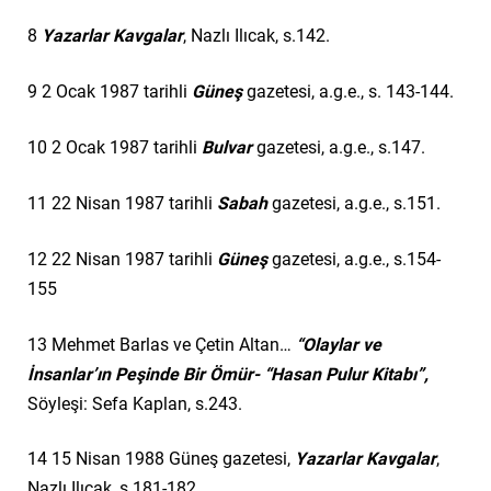
8
Yazarlar Kavgalar
, Nazlı Ilıcak, s.142.
9
2 Ocak 1987 tarihli
Güneş
gazetesi, a.g.e., s. 143-144.
10
2 Ocak 1987 tarihli
Bulvar
gazetesi, a.g.e., s.147.
11
22 Nisan 1987 tarihli
Sabah
gazetesi, a.g.e., s.151.
12
22 Nisan 1987 tarihli
Güneş
gazetesi, a.g.e., s.154-
155
13
Mehmet Barlas ve Çetin Altan…
“Olaylar ve
İnsanlar’ın Peşinde Bir Ömür- “Hasan Pulur Kitabı”,
Söyleşi: Sefa Kaplan, s.243.
14
15 Nisan 1988 Güneş gazetesi,
Yazarlar Kavgalar
,
Nazlı Ilıcak, s.181-182.