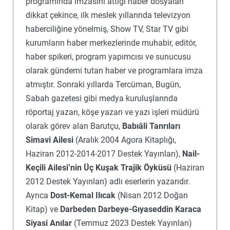
programında imzasını attığı haber dosyaları
dikkat çekince, ilk meslek yıllarında televizyon
haberciliğine yönelmiş, Show TV, Star TV gibi
kurumların haber merkezlerinde muhabir, editör,
haber spikeri, program yapımcısı ve sunucusu
olarak gündemi tutan haber ve programlara imza
atmıştır. Sonraki yıllarda Tercüman, Bugün,
Sabah gazetesi gibi medya kuruluşlarında
röportaj yazarı, köşe yazarı ve yazı işleri müdürü
olarak görev alan Barutçu,
Babıâli Tanrıları
Simavi Ailesi
(Aralık 2004 Agora Kitaplığı,
Haziran 2012-2014-2017 Destek Yayınları),
Nail-
Keçili Ailesi’nin Üç Kuşak Trajik Öyküsü
(Haziran
2012 Destek Yayınları) adlı eserlerin yazarıdır.
Ayrıca
Dost-Kemal Ilıcak
(Nisan 2012 Doğan
Kitap) ve
Darbeden Darbeye-Gıyaseddin Karaca
Siyasi Anılar
(Temmuz 2023 Destek Yayınları)