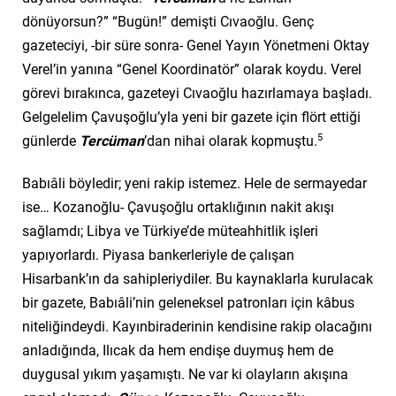
dönüyorsun?” “Bugün!” demişti Cıvaoğlu. Genç
gazeteciyi, -bir süre sonra- Genel Yayın Yönetmeni Oktay
Verel’in yanına “Genel Koordinatör” olarak koydu. Verel
görevi bırakınca, gazeteyi Cıvaoğlu hazırlamaya başladı.
Gelgelelim Çavuşoğlu’yla yeni bir gazete için flört ettiği
5
günlerde
Tercüman
’dan nihai olarak kopmuştu.
Babıâli böyledir; yeni rakip istemez. Hele de sermayedar
ise… Kozanoğlu- Çavuşoğlu ortaklığının nakit akışı
sağlamdı; Libya ve Türkiye’de müteahhitlik işleri
yapıyorlardı. Piyasa bankerleriyle de çalışan
Hisarbank’ın da sahipleriydiler. Bu kaynaklarla kurulacak
bir gazete, Babıâli’nin geleneksel patronları için kâbus
niteliğindeydi. Kayınbiraderinin kendisine rakip olacağını
anladığında, Ilıcak da hem endişe duymuş hem de
duygusal yıkım yaşamıştı. Ne var ki olayların akışına