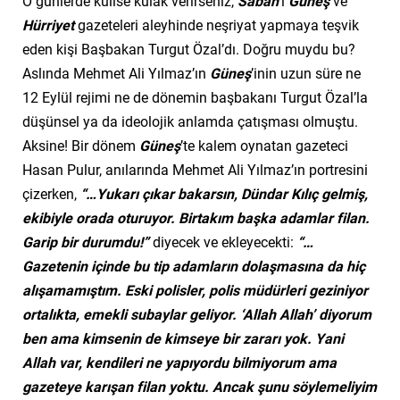
O günlerde kulise kulak verirseniz,
Sabah
’ı
Güneş
ve
Hürriyet
gazeteleri aleyhinde neşriyat yapmaya teşvik
eden kişi Başbakan Turgut Özal’dı. Doğru muydu bu?
Aslında Mehmet Ali Yılmaz’ın
Güneş
’inin uzun süre ne
12 Eylül rejimi ne de dönemin başbakanı Turgut Özal’la
düşünsel ya da ideolojik anlamda çatışması olmuştu.
Aksine! Bir dönem
Güneş
’te kalem oynatan gazeteci
Hasan Pulur, anılarında Mehmet Ali Yılmaz’ın portresini
çizerken,
“…Yukarı çıkar bakarsın, Dündar Kılıç gelmiş,
ekibiyle orada oturuyor. Birtakım başka adamlar filan.
Garip bir durumdu!”
diyecek ve ekleyecekti:
“…
Gazetenin içinde bu tip adamların dolaşmasına da hiç
alışamamıştım. Eski polisler, polis müdürleri geziniyor
ortalıkta, emekli subaylar geliyor. ‘Allah Allah’ diyorum
ben ama kimsenin de kimseye bir zararı yok. Yani
Allah var, kendileri ne yapıyordu bilmiyorum ama
gazeteye karışan filan yoktu. Ancak şunu söylemeliyim