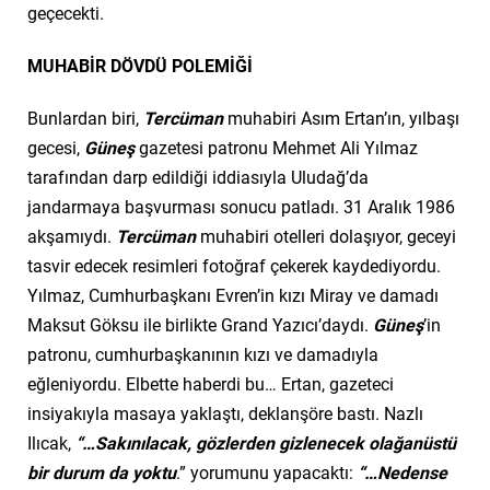
geçecekti.
MUHABİR DÖVDÜ POLEMİĞİ
Bunlardan biri,
Tercüman
muhabiri Asım Ertan’ın, yılbaşı
gecesi,
Güneş
gazetesi patronu Mehmet Ali Yılmaz
tarafından darp edildiği iddiasıyla Uludağ’da
jandarmaya başvurması sonucu patladı. 31 Aralık 1986
akşamıydı.
Tercüman
muhabiri otelleri dolaşıyor, geceyi
tasvir edecek resimleri fotoğraf çekerek kaydediyordu.
Yılmaz, Cumhurbaşkanı Evren’in kızı Miray ve damadı
Maksut Göksu ile birlikte Grand Yazıcı’daydı.
Güneş
’in
patronu, cumhurbaşkanının kızı ve damadıyla
eğleniyordu. Elbette haberdi bu… Ertan, gazeteci
insiyakıyla masaya yaklaştı, deklanşöre bastı. Nazlı
Ilıcak,
“…Sakınılacak, gözlerden gizlenecek olağanüstü
bir durum da yoktu
.” yorumunu yapacaktı:
“…Nedense