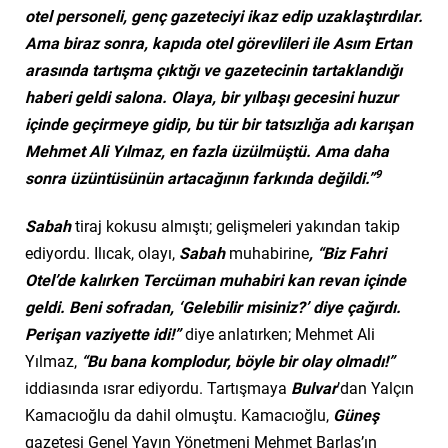
otel personeli, genç gazeteciyi ikaz edip uzaklaştırdılar.
Ama biraz sonra, kapıda otel görevlileri ile Asım Ertan
arasında tartışma çıktığı ve gazetecinin tartaklandığı
haberi geldi salona. Olaya, bir yılbaşı gecesini huzur
içinde geçirmeye gidip, bu tür bir tatsızlığa adı karışan
Mehmet Ali Yılmaz, en fazla üzülmüştü. Ama daha
9
sonra üzüntüsünün artacağının farkında değildi.”
Sabah
tiraj kokusu almıştı; gelişmeleri yakından takip
ediyordu. Ilıcak, olayı,
Sabah
muhabirine
, “Biz Fahri
Otel’de kalırken Tercüman muhabiri kan revan içinde
geldi. Beni sofradan, ‘Gelebilir misiniz?’ diye çağırdı.
Perişan vaziyette idi!”
diye anlatırken; Mehmet Ali
Yılmaz,
“Bu bana komplodur, böyle bir olay olmadı!”
iddiasında ısrar ediyordu. Tartışmaya
Bulvar
’dan Yalçın
Kamacıoğlu da dahil olmuştu. Kamacıoğlu,
Güneş
gazetesi Genel Yayın Yönetmeni Mehmet Barlas’ın