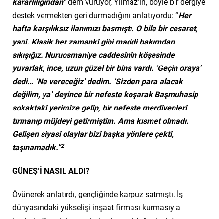
kararlılığından”
dem vuruyor, Yılmaz’ın, böyle bir dergiye
destek vermekten geri durmadığını anlatıyordu: “
Her
hafta karşılıksız ilanımızı basmıştı. O bile bir cesaret,
yani. Klasik her zamanki gibi maddi bakımdan
sıkışığız. Nuruosmaniye caddesinin köşesinde
yuvarlak, ince, uzun güzel bir bina vardı. ‘Geçin oraya’
dedi… ‘Ne vereceğiz’ dedim. ‘Sizden para alacak
değilim, ya’ deyince bir nefeste koşarak Başmuhasip
sokaktaki yerimize gelip, bir nefeste merdivenleri
tırmanıp müjdeyi getirmiştim. Ama kısmet olmadı.
Gelişen siyasi olaylar bizi başka yönlere çekti,
2
taşınamadık.”
GÜNEŞ’İ NASIL ALDI?
Övünerek anlatırdı, gençliğinde karpuz satmıştı. İş
dünyasındaki yükselişi inşaat firması kurmasıyla