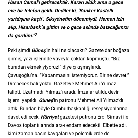
Hasan Cemal’i getirecektik. Kararı aldık ama o gece
eve bir telefon geldi. Dediler ki, ‘Banker Kastelli
yurtdışına kaçtı’. Sıkıyönetim dönemiydi. Hemen izin
alıp, Hisarbank’a gittim ve o gece aslında batacağımızı
7
da gördüm.”
Peki şimdi
Güneş
’in hali ne olacaktı? Gazete dar boğaza
girmiş, yazı işlerinde vaveyla çoktan kopmuştu. “Biz
buradan ekmek yiyoruz!” diye çıkışmışlardı,
Çavuşoğlu’na. “Kapanmasını istemiyoruz. Birine devret.”
Direnecek hali yoktu. Gazeteye Mehmet Ali Yılmaz
talipti. Uzatmadı, Yılmaz’ı aradı. İmzalar atıldı, devir
işlemi yapıldı.
Güneş
’in patronu Mehmet Ali Yılmaz’dı
artık. Bundan böyle Cumhurbaşkanlığı resepsiyonlarına
davet edilecek,
Hürriyet
gazetesi patronu Erol Simavi ile
Davos toplantılarında arz-ı endam edecekti. Elbette adı,
kimi zaman basın kavgaları ve polemiklerde de