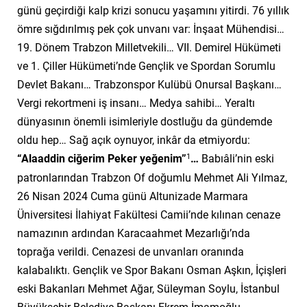
günü geçirdiği kalp krizi sonucu yaşamını yitirdi. 76 yıllık
ömre sığdırılmış pek çok unvanı var: İnşaat Mühendisi…
19. Dönem Trabzon Milletvekili… VII. Demirel Hükümeti
ve 1. Çiller Hükümeti’nde Gençlik ve Spordan Sorumlu
Devlet Bakanı… Trabzonspor Kulübü Onursal Başkanı…
Vergi rekortmeni iş insanı… Medya sahibi… Yeraltı
dünyasının önemli isimleriyle dostluğu da gündemde
oldu hep… Sağ açık oynuyor, inkâr da etmiyordu:
1
“Alaaddin ciğerim Peker yeğenim”
…
Babıâli’nin eski
patronlarından Trabzon Of doğumlu Mehmet Ali Yılmaz,
26 Nisan 2024 Cuma günü Altunizade Marmara
Üniversitesi İlahiyat Fakültesi Camii’nde kılınan cenaze
namazının ardından Karacaahmet Mezarlığı’nda
toprağa verildi. Cenazesi de unvanları oranında
kalabalıktı.
Gençlik ve Spor Bakanı Osman Aşkın, İçişleri
eski Bakanları Mehmet Ağar, Süleyman Soylu, İstanbul