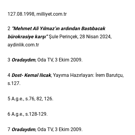
1
27.08.1998, milliyet.com.tr
2
“Mehmet Ali Yılmaz’ın ardından Bastıbacak
bürokrasiye karşı”
Şule Perinçek, 28 Nisan 2024,
aydinlik.com.tr
3
Oradaydım
, Oda TV, 3 Ekim 2009.
4
Dost- Kemal Ilıcak
, Yayıma Hazırlayan: İrem Barutçu,
s.127.
5
A.g.e., s.76, 82, 126.
6
A.g.e., s.128-129.
7
Oradaydım
, Oda TV, 3 Ekim 2009.