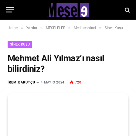
»
»
»
»
»
Home
Yazılar
MESELELER
Mediacontact
Sinek Kuşu
Me
SINEK KUŞU
Mehmet Ali Yılmaz’ı nasıl
bilirdiniz?
İREM BARUTÇU
4 MAYIS 2024
720