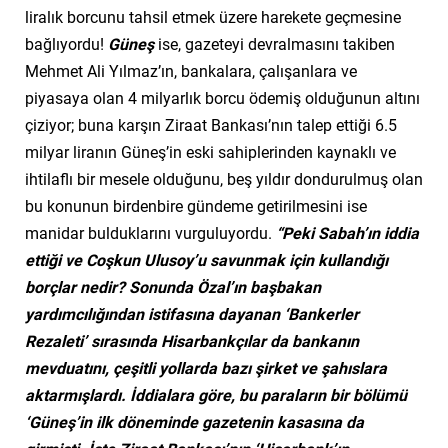
liralık borcunu tahsil etmek üzere harekete geçmesine
bağlıyordu!
Güneş
ise, gazeteyi devralmasını takiben
Mehmet Ali Yılmaz’ın, bankalara, çalışanlara ve
piyasaya olan 4 milyarlık borcu ödemiş olduğunun altını
çiziyor; buna karşın Ziraat Bankası’nın talep ettiği 6.5
milyar liranın Güneş’in eski sahiplerinden kaynaklı ve
ihtilaflı bir mesele olduğunu, beş yıldır dondurulmuş olan
bu konunun birdenbire gündeme getirilmesini ise
manidar bulduklarını vurguluyordu.
“Peki Sabah’ın iddia
ettiği ve Coşkun Ulusoy’u savunmak için kullandığı
borçlar nedir? Sonunda Özal’ın başbakan
yardımcılığından istifasına dayanan ‘Bankerler
Rezaleti’ sırasında Hisarbankçılar da bankanın
mevduatını, çeşitli yollarda bazı şirket ve şahıslara
aktarmışlardı. İddialara göre, bu paraların bir bölümü
‘Güneş’in ilk döneminde gazetenin kasasına da