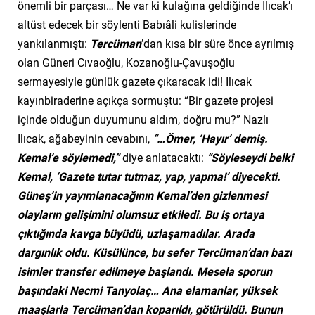
önemli bir parçası… Ne var ki kulağına geldiğinde Ilıcak’ı
altüst edecek bir söylenti Babıâli kulislerinde
yankılanmıştı:
Tercüman
’dan kısa bir süre önce ayrılmış
olan Güneri Cıvaoğlu, Kozanoğlu-Çavuşoğlu
sermayesiyle günlük gazete çıkaracak idi! Ilıcak
kayınbiraderine açıkça sormuştu: “Bir gazete projesi
içinde olduğun duyumunu aldım, doğru mu?” Nazlı
Ilıcak, ağabeyinin cevabını,
“…Ömer, ‘Hayır’ demiş.
Kemal’e söylemedi,”
diye anlatacaktı:
“Söyleseydi belki
Kemal, ‘Gazete tutar tutmaz, yap, yapma!’ diyecekti.
Güneş’in yayımlanacağının Kemal’den gizlenmesi
olayların gelişimini olumsuz etkiledi. Bu iş ortaya
çıktığında kavga büyüdü, uzlaşamadılar. Arada
dargınlık oldu. Küsülünce, bu sefer Tercüman’dan bazı
isimler transfer edilmeye başlandı. Mesela sporun
başındaki Necmi Tanyolaç… Ana elamanlar, yüksek
maaşlarla Tercüman’dan koparıldı, götürüldü. Bunun