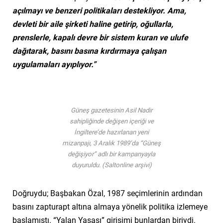
açılmayı ve benzeri politikaları destekliyor. Ama,
devleti bir aile şirketi haline getirip, oğullarla,
prenslerle, kapalı devre bir sistem kuran ve ulufe
dağıtarak, basını basına kırdırmaya çalışan
uygulamaları ayıplıyor.”
Güneş gazetesinin Asil Nadir
sahipliğinde değişen içeriği ve
İngiltere’de hazırlanan yeni
mizanpajı, 3 Aralık 1989’da “Güneş
değişiyor” adlı bir kampanyayla
duyuruldu. (Saltonline arşivi)
Doğruydu; Başbakan Özal, 1987 seçimlerinin ardından
basını zapturapt altına almaya yönelik politika izlemeye
başlamıştı. “Yalan Yasası” girişimi bunlardan biriydi.