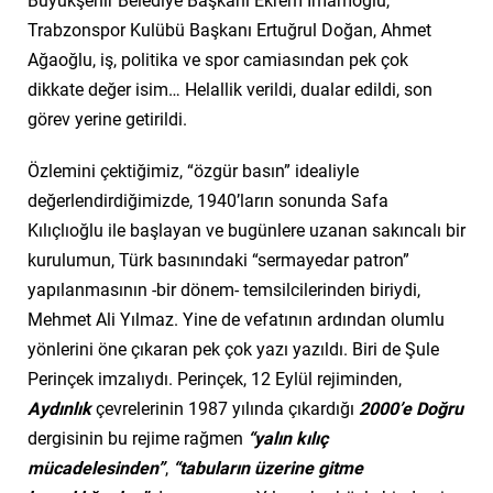
Büyükşehir Belediye Başkanı Ekrem İmamoğlu,
Trabzonspor Kulübü Başkanı Ertuğrul Doğan, Ahmet
Ağaoğlu, iş, politika ve spor camiasından pek çok
dikkate değer isim… Helallik verildi, dualar edildi, son
görev yerine getirildi.
Özlemini çektiğimiz, “özgür basın” idealiyle
değerlendirdiğimizde, 19
40’ların sonunda Safa
Kılıçlıoğlu ile başlayan ve bugünlere
uzanan sakıncalı bir
kurulumun, Türk basınındaki “sermayedar patron”
yapılanmasının -bir dönem- temsilcilerinden biriydi,
Mehmet Ali Yılmaz. Yine de vefatının ardından olumlu
yönlerini öne çıkaran pek çok yazı yazıldı. Biri de Şule
Perinçek imzalıydı. Perinçek, 12 Eylül rejiminden,
Aydınlık
çevrelerinin 1987 yılında çıkardığı
2000’e Doğru
dergisinin bu rejime rağmen
“yalın kılıç
mücadelesinden”
,
“tabuların üzerine gitme