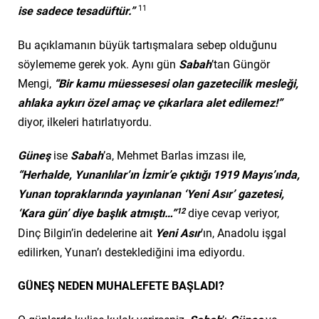
11
ise sadece tesadüftür.”
Bu açıklamanın büyük tartışmalara sebep olduğunu
söylememe gerek yok. Aynı gün
Sabah
’tan Güngör
Mengi,
“Bir kamu müessesesi olan gazetecilik mesleği,
ahlaka aykırı özel amaç ve çıkarlara alet edilemez!”
diyor, ilkeleri hatırlatıyordu.
Güneş
ise
Sabah
’a, Mehmet Barlas imzası ile,
“Herhalde, Yunanlılar’ın İzmir’e çıktığı 1919 Mayıs’ında,
Yunan topraklarında yayınlanan ‘Yeni Asır’ gazetesi,
12
‘Kara gün’ diye başlık atmıştı…”
diye cevap veriyor,
Dinç Bilgin’in dedelerine ait
Yeni Asır
’ın, Anadolu işgal
edilirken, Yunan’ı desteklediğini ima ediyordu.
GÜNEŞ NEDEN MUHALEFETE BAŞLADI?