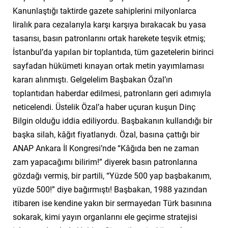
Kanunlaştığı taktirde gazete sahiplerini milyonlarca
liralık para cezalarıyla karşı karşıya bırakacak bu yasa
tasarısı, basın patronlarını ortak harekete teşvik etmiş;
İstanbul’da yapılan bir toplantıda, tüm gazetelerin birinci
sayfadan hükümeti kınayan ortak metin yayımlaması
kararı alınmıştı. Gelgelelim Başbakan Özal’ın
toplantıdan haberdar edilmesi, patronların geri adımıyla
neticelendi. Üstelik Özal’a haber uçuran kuşun Dinç
Bilgin olduğu iddia ediliyordu. Başbakanın kullandığı bir
başka silah, kâğıt fiyatlarıydı. Özal, basına çattığı bir
ANAP Ankara İl Kongresi’nde “Kâğıda ben ne zaman
zam yapacağımı bilirim!” diyerek basın patronlarına
gözdağı vermiş, bir partili, “Yüzde 500 yap başbakanım,
yüzde 500!” diye bağırmıştı! Başbakan, 1988 yazından
itibaren ise kendine yakın bir sermayedarı Türk basınına
sokarak, kimi yayın organlarını ele geçirme stratejisi