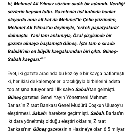
ki, Mehmet Ali Yılmaz sözüne sadık bir adamdı. Verdiği
sözlerin hepsini tuttu. Gazetenin üst katında bunlar
oluyordu ama alt kat da Mehmet’le Çetin yüzünden,
Mehmet Ali Yılmaz’ın deyimiyle, ‘erkek papatyalarla’
dolmuştu. Yani tam anlamıyla, Özal çizgisinde bir
gazete olmaya başlamıştı Güneş. İşte tam o sırada
Babıâli’nin en büyük kavgalarından biri çıktı. Güneş-
13
Sabah kavgası.”
Evet, iki gazete arasında bu kez öyle bir kavga patlamıştı
ki, her ikisi de kalemşörleri aracılığıyla birbirlerini adeta
top atışına tutuyorlardı! İlk salvo
Sabah
’tan gelmişti.
Güneş
gazetesi Genel Yayın Yönetmeni Mehmet
Barlas’ın Ziraat Bankası Genel Müdürü Coşkun Ulusoy’u
eleştirmesi,
Sabah
’ı harekete geçirmişti.
Sabah
, Barlas’ın
iktidara yöneltmiş olduğu eleştiri oklarını, Ziraat
Bankası’nın
Güneş
gazetesinin Hazine’ye olan 6.5 milyar