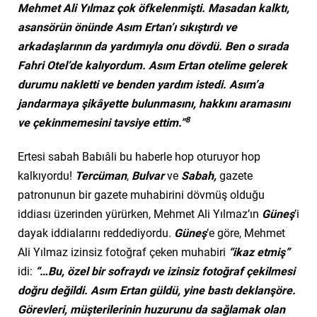
Mehmet Ali Yılmaz çok öfkelenmişti. Masadan kalktı,
asansörün önünde Asım Ertan’ı sıkıştırdı ve
arkadaşlarının da yardımıyla onu dövdü. Ben o sırada
Fahri Otel’de kalıyordum. Asım Ertan otelime gelerek
durumu nakletti ve benden yardım istedi. Asım’a
jandarmaya şikâyette bulunmasını, hakkını aramasını
8
ve çekinmemesini tavsiye ettim.”
Ertesi sabah Babıâli bu haberle hop oturuyor hop
kalkıyordu!
Tercüman
,
Bulvar
ve
Sabah,
gazete
patronunun bir gazete muhabirini dövmüş olduğu
iddiası üzerinden yürürken, Mehmet Ali Yılmaz’ın
Güneş
’i
dayak iddialarını reddediyordu.
Güneş
’e göre, Mehmet
Ali Yılmaz izinsiz fotoğraf çeken muhabiri
“ikaz etmiş”
idi:
“…Bu, özel bir sofraydı ve izinsiz fotoğraf çekilmesi
doğru değildi. Asım Ertan güldü, yine bastı deklanşöre.
Görevleri, müşterilerinin huzurunu da sağlamak olan