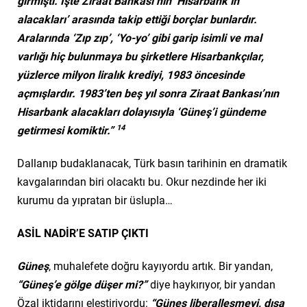
girmişti. İşte Ziraat Bankası’nın ‘Hisarbank’ın
alacakları’ arasında takip ettiği borçlar bunlardır.
Aralarında ‘Zıp zıp’, ‘Yo-yo’ gibi garip isimli ve mal
varlığı hiç bulunmaya bu şirketlere Hisarbankçılar,
yüzlerce milyon liralık krediyi, 1983 öncesinde
açmışlardır. 1983’ten beş yıl sonra Ziraat Bankası’nın
Hisarbank alacakları dolayısıyla ‘Güneş’i gündeme
14
getirmesi komiktir.”
Dallanıp budaklanacak, Türk basın tarihinin en dramatik
kavgalarından biri olacaktı bu. Okur nezdinde her iki
kurumu da yıpratan bir üslupla…
ASİL NADİR’E SATIP ÇIKTI
Güneş
, muhalefete doğru kayıyordu artık. Bir yandan,
“Güneş’e gölge düşer mi?”
diye haykırıyor, bir yandan
Özal iktidarını eleştiriyordu:
“Güneş liberalleşmeyi, dışa