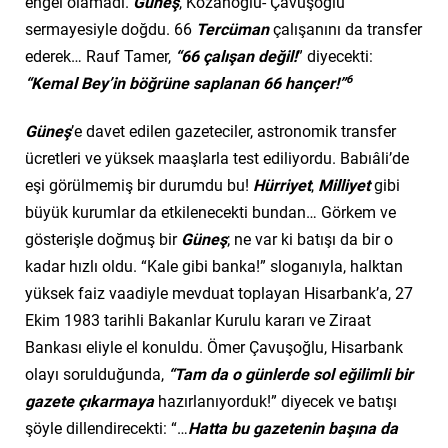
engel olamadı.
Güneş
, Kozanoğlu- Çavuşoğlu
sermayesiyle doğdu. 66
Tercüman
çalışanını da transfer
ederek… Rauf Tamer,
“66 çalışan değil!
” diyecekti:
6
“Kemal Bey’in böğrüne saplanan 66 hançer!”
Güneş
’e davet edilen gazeteciler, astronomik transfer
ücretleri ve yüksek maaşlarla test ediliyordu. Babıâli’de
eşi görülmemiş bir durumdu bu!
Hürriyet
,
Milliyet
gibi
büyük kurumlar da etkilenecekti bundan… Görkem ve
gösterişle doğmuş bir
Güneş
; ne var ki batışı da bir o
kadar hızlı oldu. “Kale gibi banka!” sloganıyla, halktan
yüksek faiz vaadiyle mevduat toplayan Hisarbank’a,
27
Ekim 1983 tarihli Bakanlar Kurulu kararı ve Ziraat
Bankası eliyle
el konuldu. Ömer Çavuşoğlu, Hisarbank
olayı sorulduğunda,
“Tam da o günlerde sol eğilimli bir
gazete çıkarmaya
hazırlanıyorduk!” diyecek ve batışı
şöyle dillendirecekti: “…
Hatta bu gazetenin başına da