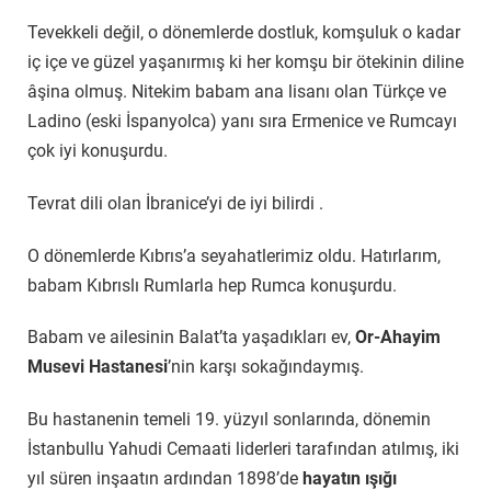
Tevekkeli değil, o dönemlerde dostluk, komşuluk o kadar
iç içe ve güzel yaşanırmış ki her komşu bir ötekinin diline
âşina olmuş. Nitekim babam ana lisanı olan Türkçe ve
Ladino (eski İspanyolca) yanı sıra Ermenice ve Rumcayı
çok iyi konuşurdu.
Tevrat dili olan İbranice’yi de iyi bilirdi .
O dönemlerde Kıbrıs’a seyahatlerimiz oldu. Hatırlarım,
babam Kıbrıslı Rumlarla hep Rumca konuşurdu.
Babam ve ailesinin Balat’ta yaşadıkları ev,
Or-Ahayim
Musevi Hastanesi
’nin karşı sokağındaymış.
Bu hastanenin temeli 19. yüzyıl sonlarında, dönemin
İstanbullu Yahudi Cemaati liderleri tarafından atılmış, iki
yıl süren inşaatın ardından 1898’de
hayatın ışığı