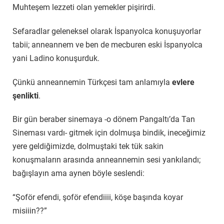
Muhteşem lezzeti olan yemekler pişirirdi.
Sefaradlar geleneksel olarak İspanyolca konuşuyorlar
tabii; anneannem ve ben de mecburen eski İspanyolca
yani Ladino konuşurduk.
Çünkü anneannemin Türkçesi tam anlamıyla
evlere
şenlikti
.
Bir gün beraber sinemaya -o dönem Pangaltı’da Tan
Sineması vardı- gitmek için dolmuşa bindik, ineceğimiz
yere geldiğimizde, dolmuştaki tek tük sakin
konuşmaların arasında anneannemin sesi yankılandı;
bağışlayın ama aynen böyle seslendi:
“Şoför efendi, şoför efendiiii, köşe başında koyar
misiiin??”