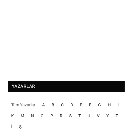
YAZARLAR
Tüm Yazarlar
A
B
C
D
E
F
G
H
I
K
M
N
O
P
R
S
T
U
V
Y
Z
İ
Ş