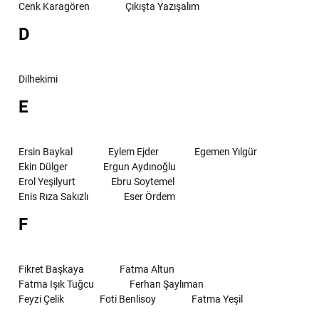
Cenk Karagören
Çıkışta Yazışalım
D
Dilhekimi
E
Ersin Baykal
Eylem Ejder
Egemen Yılgür
Ekin Dülger
Ergun Aydınoğlu
Erol Yeşilyurt
Ebru Soytemel
Enis Rıza Sakızlı
Eser Ördem
F
Fikret Başkaya
Fatma Altun
Fatma Işık Tuğcu
Ferhan Şaylıman
Feyzi Çelik
Foti Benlisoy
Fatma Yeşil