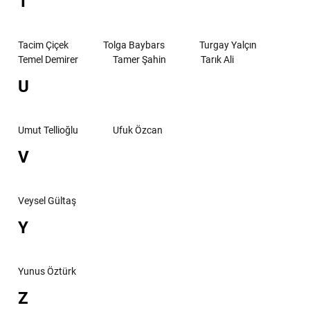
T
Tacim Çiçek
Tolga Baybars
Turgay Yalçın
Temel Demirer
Tamer Şahin
Tarık Ali
U
Umut Tellioğlu
Ufuk Özcan
V
Veysel Gültaş
Y
Yunus Öztürk
Z