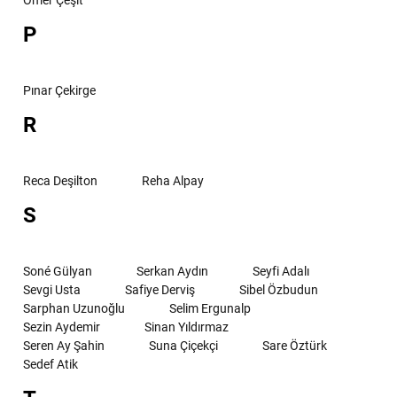
P
Pınar Çekirge
R
Reca Deşilton
Reha Alpay
S
Soné Gülyan
Serkan Aydın
Seyfi Adalı
Sevgi Usta
Safiye Derviş
Sibel Özbudun
Sarphan Uzunoğlu
Selim Ergunalp
Sezin Aydemir
Sinan Yıldırmaz
Seren Ay Şahin
Suna Çiçekçi
Sare Öztürk
Sedef Atik