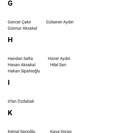
G
Gencer Çakır
Gülseren Aydın
Günnur Aksakal
H
Handan Salta
Hüner Aydın
Hasan Aksakal
Hilal Sarı
Hakan Sipahioğlu
I
Irfan Özdabak
K
Kemal Sarıoğlu
Kaya İmrag