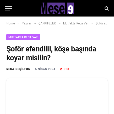
»
»
»
»
Home
Yazılar
ÇARKIFELEK
Mutfakta Reca Var
Şoför efendiiii, köşe başında koyar misiiin?
MUTFAKTA RECA VAR
Şoför efendiiii, köşe başında
koyar misiiin?
RECA DEŞILTON
5 NISAN 2024
933