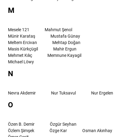
M
Mesele 121
Mahmut Şenol
Münir Karataş
Mustafa Günay
Meltem Ercivan
Mehtap Doğan
Masis Kürkçügil
Mahir Ergun
Mehmet Kılıç
Memnune Kayagil
Michael Löwy
N
Nevra Akdemir
Nur Tuksavul
Nur Ergelen
O
Özen B. Demir
Özgür Seyhan
Özlem Şimşek
Özge Kar
Osman Akınhay
Ömer Çeşit