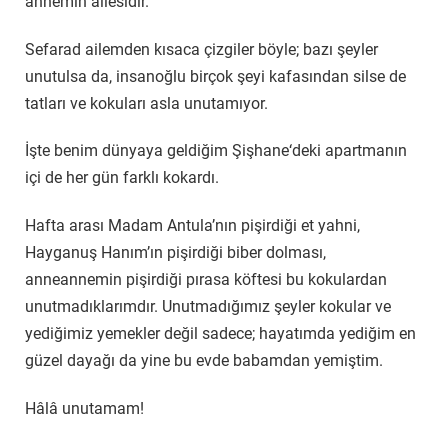
annemin ailesidir.
Sefarad ailemden kısaca çizgiler böyle; bazı şeyler
unutulsa da, insanoğlu birçok şeyi kafasından silse de
tatları ve kokuları asla unutamıyor.
İşte benim dünyaya geldiğim Şişhane‘deki apartmanın
içi de her gün farklı kokardı.
Hafta arası Madam Antula’nın pişirdiği et yahni,
Hayganuş Hanım’ın pişirdiği biber dolması,
anneannemin pişirdiği pırasa köftesi bu kokulardan
unutmadıklarımdır. Unutmadığımız şeyler kokular ve
yediğimiz yemekler değil sadece; hayatımda yediğim en
güzel dayağı da yine bu evde babamdan yemiştim.
Hâlâ unutamam!