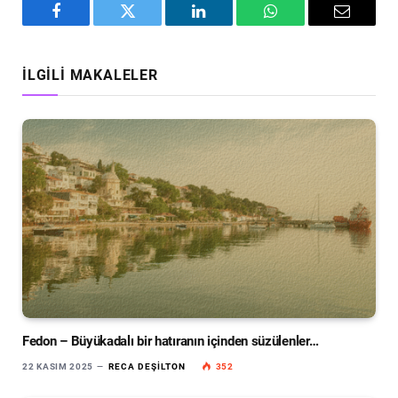
Facebook
Twitter
LinkedIn
WhatsApp
Email
İLGILI MAKALELER
Fedon – Büyükadalı bir hatıranın içinden süzülenler…
22 KASIM 2025
RECA DEŞILTON
352