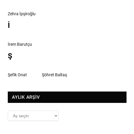
Zehra İpşiroğlu
İ
İrem Barutçu
Ş
Şefik Onat
Şöhret Baltaş
AYLIK ARŞİV
AYLIK
ARŞİV