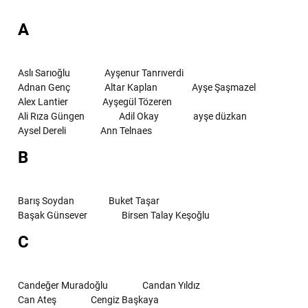
A
Aslı Sarıoğlu
Ayşenur Tanrıverdi
Adnan Genç
Altar Kaplan
Ayşe Şaşmazel
Alex Lantier
Ayşegül Tözeren
Ali Rıza Güngen
Adil Okay
ayşe düzkan
Aysel Dereli
Ann Telnaes
B
Barış Soydan
Buket Taşar
Başak Günsever
Birsen Talay Keşoğlu
C
Candeğer Muradoğlu
Candan Yıldız
Can Ateş
Cengiz Başkaya