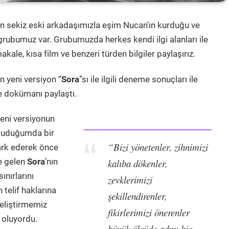
lan sekiz eski arkadaşımızla eşim Nucan’ın kurduğu ve
 grubumuz var. Grubumuzda herkes kendi ilgi alanları ile
makale, kısa film ve benzeri türden bilgiler paylaşırız.
ın yeni versiyon
“
Sora
”
sı ile ilgili deneme sonuçları ile
ve dokümanı paylaştı.
yeni versiyonun
okuduğumda bir
“Bizi yönetenler, zihnimizi
ark ederek önce
le gelen
Sora
’
nın
kalıba dökenler,
ınırlarını
zevklerimizi
telif haklarına
şekillendirenler,
eliştirmemiz
fikirlerimizi önerenler
p oluyordu.
büyük ölçüde adını hiç