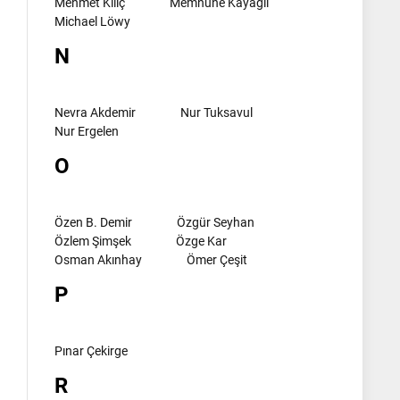
Mehmet Kılıç
Memnune Kayagil
Michael Löwy
N
Nevra Akdemir
Nur Tuksavul
Nur Ergelen
O
Özen B. Demir
Özgür Seyhan
Özlem Şimşek
Özge Kar
Osman Akınhay
Ömer Çeşit
P
Pınar Çekirge
R