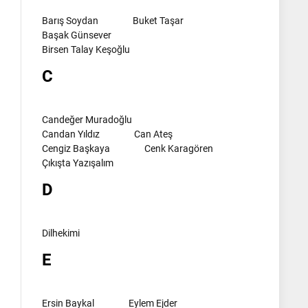
Barış Soydan
Buket Taşar
Başak Günsever
Birsen Talay Keşoğlu
C
Candeğer Muradoğlu
Candan Yıldız
Can Ateş
Cengiz Başkaya
Cenk Karagören
Çıkışta Yazışalım
D
Dilhekimi
E
Ersin Baykal
Eylem Ejder