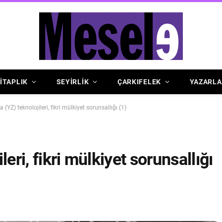
İTAPLIK
SEYİRLİK
ÇARKIFELEK
YAZARLA
(YZ) teknolojileri, fikri mülkiyet sorunsallığı (1)
eri, fikri mülkiyet sorunsallığı