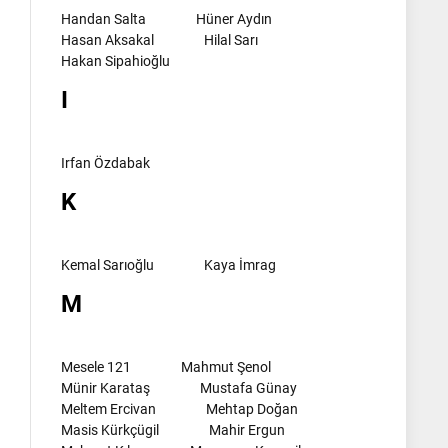
Handan Salta
Hüner Aydın
Hasan Aksakal
Hilal Sarı
Hakan Sipahioğlu
I
Irfan Özdabak
K
Kemal Sarıoğlu
Kaya İmrag
M
Mesele 121
Mahmut Şenol
Münir Karataş
Mustafa Günay
Meltem Ercivan
Mehtap Doğan
Masis Kürkçügil
Mahir Ergun