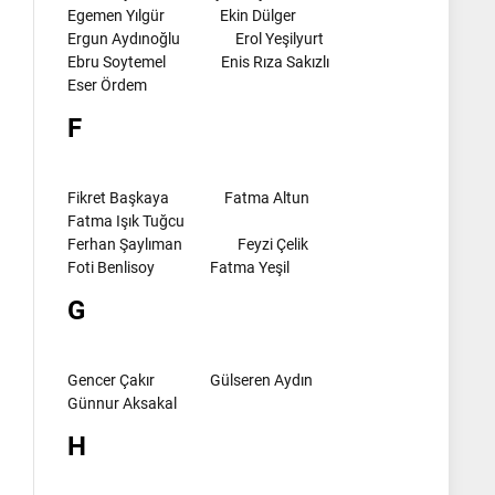
Egemen Yılgür
Ekin Dülger
Ergun Aydınoğlu
Erol Yeşilyurt
Ebru Soytemel
Enis Rıza Sakızlı
Eser Ördem
F
Fikret Başkaya
Fatma Altun
Fatma Işık Tuğcu
Ferhan Şaylıman
Feyzi Çelik
Foti Benlisoy
Fatma Yeşil
G
Gencer Çakır
Gülseren Aydın
Günnur Aksakal
H