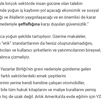
le birçok sektörde insan gücüne olan talebin
sinde yoğun iş kaybının yol açacağı ekonomik ve sosyal
ceği ve ihlallerin yaygınlaşacağı ve en önemlisi de karar
 nedeniyle
şeffaflığına
karşı duyulan güvensizlik.”
a yoğun şekilde tartışılıyor. Üzerine makaleler,
n
“
etik” standartlarının da henüz oluşturulamadığını,
ıları ve kullanıcı şirketlerin ve yatırımcılarının bireysel,
kalınca çizmeliyiz.
 Yazarlar Birliği’nin grevi nedeniyle gündeme gelen
k farklı sektörlerdeki emek çeşitlerini
rinin yerine kendi kendine çalışan otomobiller,
bile tüm hukuk kitaplarını ve maliye kurallarını yemiş
k hiç de uzak değil. Artık Amerika’da evde eğitim için YZ