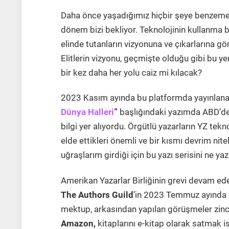
Daha önce yaşadığımız hiçbir şeye benzemey
dönem bizi bekliyor. Teknolojinin kullanma b
elinde tutanların vizyonuna ve çıkarlarına gör
Elitlerin vizyonu, geçmişte olduğu gibi bu 
bir kez daha her yolu caiz mi kılacak?
2023 Kasım ayında bu platformda yayınlana
Dünya Halleri
”
başlığındaki yazımda ABD’deki
bilgi yer alıyordu. Örgütlü yazarların YZ tek
elde ettikleri önemli ve bir kısmı devrim ni
uğraşlarım girdiği için bu yazı serisini ne y
Amerikan Yazarlar Birliğinin grevi devam ed
The Authors Guild
’in 2023 Temmuz ayında y
mektup, arkasından yapılan görüşmeler zinci
Amazon,
kitaplarını e-kitap olarak satmak i