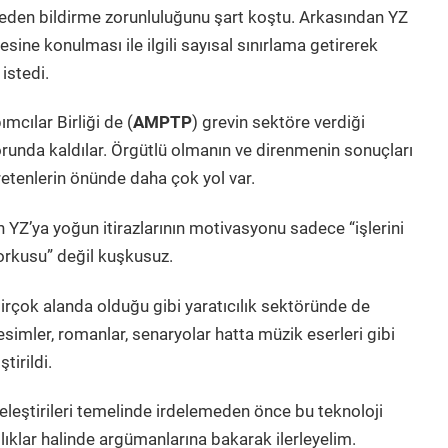
ceden bildirme zorunluluğunu şart koştu. Arkasından YZ
tesine konulması ile ilgili sayısal sınırlama getirerek
 istedi.
mcılar Birliği de (
AMPTP
) grevin sektöre verdiği
orunda kaldılar. Örgütlü olmanın ve direnmenin sonuçları
retenlerin önünde daha çok yol var.
in YZ
’
ya yoğun itirazlarının motivasyonu sadece “işlerini
korkusu” değil kuşkusuz.
 birçok alanda olduğu gibi yaratıcılık sektöründe de
 resimler, romanlar, senaryolar hatta müzik eserleri gibi
tirildi.
 eleştirileri temelinde irdelemeden önce bu teknoloji
şlıklar halinde argümanlarına bakarak ilerleyelim.