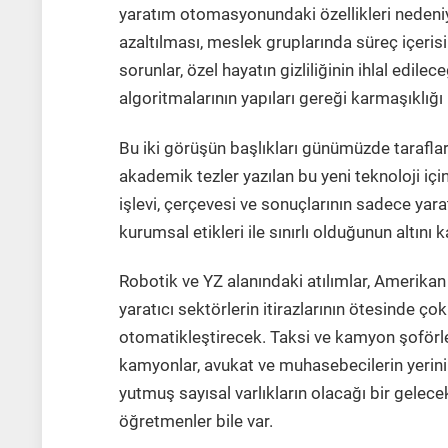
yaratım otomasyonundaki özellikleri nedeniy
azaltılması, meslek gruplarında süreç içeri
sorunlar, özel hayatın gizliliğinin ihlal edile
algoritmalarının yapıları gereği karmaşıklığı
Bu iki görüşün başlıkları günümüzde taraflarc
akademik tezler yazılan bu yeni teknoloji içi
işlevi, çerçevesi ve sonuçlarının sadece yaratıc
kurumsal etikleri ile sınırlı olduğunun altını 
Robotik ve YZ alanındaki atılımlar, Amerikan
yaratıcı sektörlerin itirazlarının ötesinde ço
otomatikleştirecek. Taksi ve kamyon şoförle
kamyonlar, avukat ve muhasebecilerin yerini 
yutmuş sayısal varlıkların olacağı bir gelece
öğretmenler bile var.