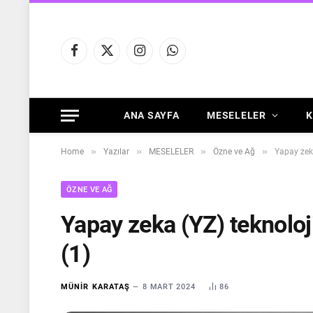
Facebook
X
Instagram
WhatsApp
(Twitter)
ANA SAYFA
MESELELER
K
»
»
»
»
Home
Yazılar
MESELELER
Özne ve Ağ
Yapay zeka 
ÖZNE VE AĞ
Yapay zeka (YZ) teknolojil
(1)
MÜNIR KARATAŞ
8 MART 2024
86