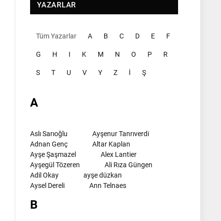
YAZARLAR
Tüm Yazarlar
A
B
C
D
E
F
G
H
I
K
M
N
O
P
R
S
T
U
V
Y
Z
İ
Ş
A
Aslı Sarıoğlu
Ayşenur Tanrıverdi
Adnan Genç
Altar Kaplan
Ayşe Şaşmazel
Alex Lantier
Ayşegül Tözeren
Ali Rıza Güngen
Adil Okay
ayşe düzkan
Aysel Dereli
Ann Telnaes
B