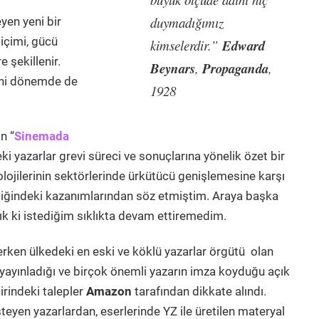
duymadığımız
en yeni bir
içimi, gücü
Edward
kimselerdir.”
e şekillenir.
Beynars
Propaganda
,
,
yeni dönemde de
1928
n “
Sinemada
 yazarlar grevi süreci ve sonuçlarına yönelik özet bir
nolojilerinin sektörlerinde ürkütücü genişlemesine karşı
teliğindeki kazanımlarından söz etmiştim. Araya başka
azık ki istediğim sıklıkta devam ettiremedim.
erken ülkedeki en eski ve köklü yazarlar örgütü olan
ayınladığı ve birçok önemli yazarın imza koyduğu açık
rindeki talepler
Amazon
tarafından dikkate alındı.
steyen yazarlardan, eserlerinde YZ ile üretilen materyal