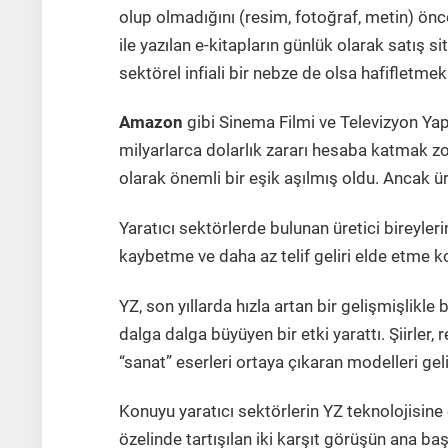
olup olmadığını (resim, fotoğraf, metin) ön
ile yazılan e-kitapların günlük olarak satış si
sektörel infiali bir nebze de olsa hafifletmek
Amazon
gibi Sinema Filmi ve Televizyon Yapı
milyarlarca dolarlık zararı hesaba katmak z
olarak önemli bir eşik aşılmış oldu. Ancak ü
Yaratıcı sektörlerde bulunan üretici bireyler
kaybetme ve daha az telif geliri elde etme 
YZ, son yıllarda hızla artan bir gelişmişlikle
dalga dalga büyüyen bir etki yarattı. Şiirler,
“sanat” eserleri ortaya çıkaran modelleri geliş
Konuyu yaratıcı sektörlerin YZ teknolojisine
özelinde tartışılan iki karşıt görüşün ana ba