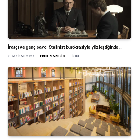
İnatçı ve genç savcı Stalinist bürokrasiyle yüzleştiğinde…
9 HAZIRAN 2026
FRED MAZELIS
38