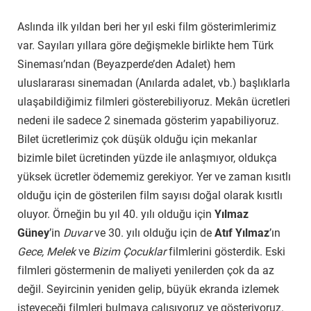
Aslında ilk yıldan beri her yıl eski film gösterimlerimiz
var. Sayıları yıllara göre değişmekle birlikte hem Türk
Sineması’ndan (Beyazperde’den Adalet) hem
uluslararası sinemadan (Anılarda adalet, vb.) başlıklarla
ulaşabildiğimiz filmleri gösterebiliyoruz. Mekân ücretleri
nedeni ile sadece 2 sinemada gösterim yapabiliyoruz.
Bilet ücretlerimiz çok düşük olduğu için mekanlar
bizimle bilet ücretinden yüzde ile anlaşmıyor, oldukça
yüksek ücretler ödememiz gerekiyor. Yer ve zaman kısıtlı
olduğu için de gösterilen film sayısı doğal olarak kısıtlı
oluyor. Örneğin bu yıl 40. yılı olduğu için
Yılmaz
Güney
’in
Duvar
ve 30. yılı olduğu için de
Atıf Yılmaz
’ın
Gece, Melek
ve
Bizim Çocuklar
filmlerini gösterdik. Eski
filmleri göstermenin de maliyeti yenilerden çok da az
değil. Seyircinin yeniden gelip, büyük ekranda izlemek
isteyeceği filmleri bulmaya çalışıyoruz ve gösteriyoruz.