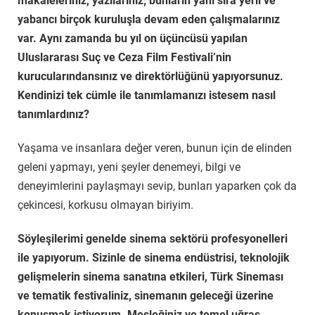
makaleleriniz, yazılarınız; bunların yanı sıra yerli ve
yabancı birçok kuruluşla devam eden çalışmalarınız
var. Aynı zamanda bu yıl on üçüncüsü yapılan
Uluslararası Suç ve Ceza Film Festivali’nin
kurucularındansınız ve direktörlüğünü yapıyorsunuz.
Kendinizi tek cümle ile tanımlamanızı istesem nasıl
tanımlardınız?
Yaşama ve insanlara değer veren, bunun için de elinden
geleni yapmayı, yeni şeyler denemeyi, bilgi ve
deneyimlerini paylaşmayı sevip, bunları yaparken çok da
çekincesi, korkusu olmayan biriyim.
Söyleşilerimi genelde sinema sektörü profesyonelleri
ile yapıyorum. Sizinle de sinema endüstrisi, teknolojik
gelişmelerin sinema sanatına etkileri, Türk Sineması
ve tematik festivaliniz, sinemanın geleceği üzerine
konuşmak istiyorum. Mesleğiniz ve temel uğraş