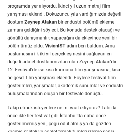
programda yer alıyordu. İkinci yıl uzun metraj film
yarışması eklendi. Dokuzuncu yıla vardığımızda değerli
dostum
Zeynep Atakan
bir endüstri bölümü ekleme
zamanı geldiğini söyledi. Bu konuda destek olacağı ve
gönüllü danışmanlık yapacağını da ekleyince yeni bir
bölümümüz oldu.
VisionIST
adını ben buldum. Ama
başlamasını ilk iki yıl gerçekleşmesini sağlayan en
değerli adalet dostlarımızdan olan Zeynep Atakan’dır.
12.
Festival’de ise kısa kurmaca film yarışmasına, kısa
belgesel film yarışması eklendi. Böylece festival film
gösterimleri, yarışmalar, akademik sunumlar ve endüstri
buluşmalarından oluşan bir festivale dönüştü.
Takip etmek isteyenlere ne mi vaat ediyoruz? Tabii ki
öncelikle her festival gibi İstanbul’da daha önce
gösterilmemiş yeni, çoğu ödül almış ya da gözden
kaçmış kaliteli ve adalet temalı filmleri izleme şansı.