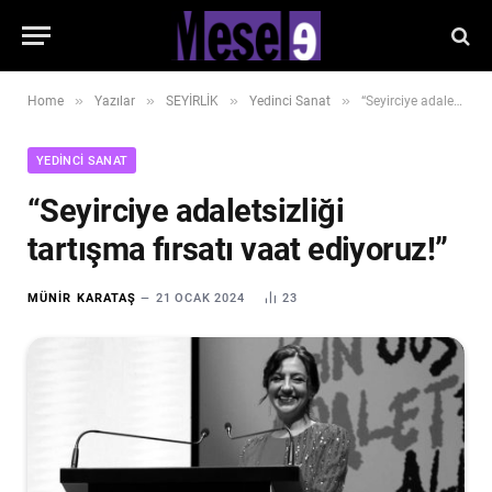
»
»
»
»
Home
Yazılar
SEYİRLİK
Yedinci Sanat
“Seyirciye adaletsizliği tartışma fırsatı vaat ediyoruz!”
YEDINCI SANAT
“Seyirciye adaletsizliği
tartışma fırsatı vaat ediyoruz!”
MÜNIR KARATAŞ
21 OCAK 2024
23