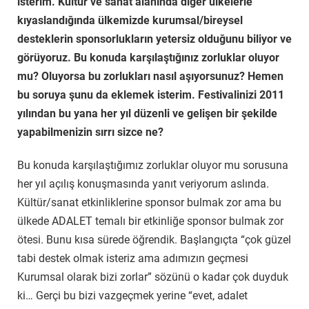
isterim
.
Kültür ve sanat alanında diğer ülkelerle
kıyaslandığında ülkemizde kurumsal/bireysel
desteklerin sponsorlukların yetersiz olduğunu biliyor ve
görüyoruz. Bu konuda karşılaştığınız zorluklar oluyor
mu? Oluyorsa bu zorlukları nasıl aşıyorsunuz? Hemen
bu soruya şunu da eklemek isterim. Festivalinizi 2011
yılından bu yana her yıl düzenli ve gelişen bir şekilde
yapabilmenizin sırrı sizce ne?
Bu konuda karşılaştığımız zorluklar oluyor mu sorusuna
her yıl açılış konuşmasında yanıt veriyorum aslında.
Kültür/sanat etkinliklerine sponsor bulmak zor ama bu
ülkede ADALET temalı bir etkinliğe sponsor bulmak zor
ötesi. Bunu kısa sürede öğrendik. Başlangıçta “çok güzel
tabi destek olmak isteriz ama adımızın geçmesi
Kurumsal olarak bizi zorlar” sözünü o kadar çok duyduk
ki… Gerçi bu bizi vazgeçmek yerine “evet, adalet