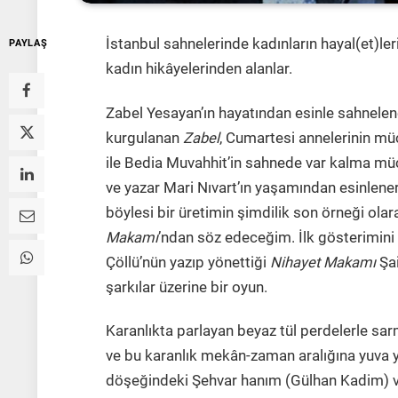
İstanbul sahnelerinde kadınların hayal(et)ler
PAYLAŞ
kadın hikâyelerinden alanlar.
Zabel Yesayan’ın hayatından esinle sahnelene
kurgulanan
Zabel
, Cumartesi annelerinin mü
ile Bedia Muvahhit’in sahnede var kalma m
ve yazar Mari Nıvart’ın yaşamından esinlene
böylesi bir üretimin şimdilik son örneği ola
Makamı
’ndan söz edeceğim. İlk gösterimin
Çöllü’nün yazıp yönettiği
Nihayet Makamı
Şai
şarkılar üzerine bir oyun.
Karanlıkta parlayan beyaz tül perdelerle sa
ve bu karanlık mekân-zaman aralığına yuva y
döşeğindeki Şehvar hanım (Gülhan Kadim) ve 