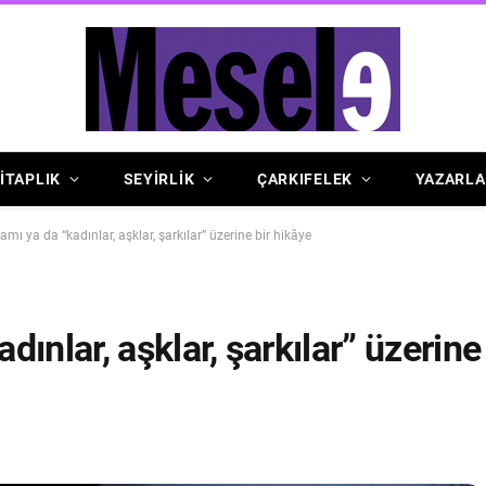
İTAPLIK
SEYİRLİK
ÇARKIFELEK
YAZARLA
ı ya da “kadınlar, aşklar, şarkılar” üzerine bir hikâye
ınlar, aşklar, şarkılar” üzerine