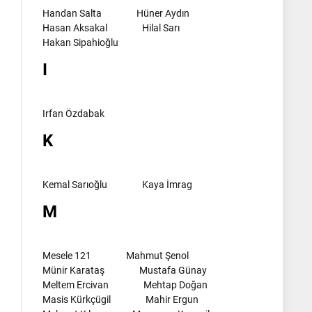
Handan Salta
Hüner Aydın
Hasan Aksakal
Hilal Sarı
Hakan Sipahioğlu
I
Irfan Özdabak
K
Kemal Sarıoğlu
Kaya İmrag
M
Mesele 121
Mahmut Şenol
Münir Karataş
Mustafa Günay
Meltem Ercivan
Mehtap Doğan
Masis Kürkçügil
Mahir Ergun