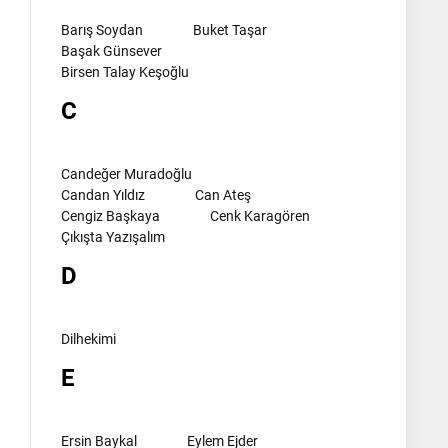
Barış Soydan
Buket Taşar
Başak Günsever
Birsen Talay Keşoğlu
C
Candeğer Muradoğlu
Candan Yıldız
Can Ateş
Cengiz Başkaya
Cenk Karagören
Çıkışta Yazışalım
D
Dilhekimi
E
Ersin Baykal
Eylem Ejder