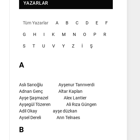
YAZARLAR
Tüm Yazarlar
A
B
C
D
E
F
G
H
I
K
M
N
O
P
R
S
T
U
V
Y
Z
İ
Ş
A
Aslı Sarıoğlu
Ayşenur Tanrıverdi
Adnan Genç
Altar Kaplan
Ayşe Şaşmazel
Alex Lantier
Ayşegül Tözeren
Ali Rıza Güngen
Adil Okay
ayşe düzkan
Aysel Dereli
Ann Telnaes
B