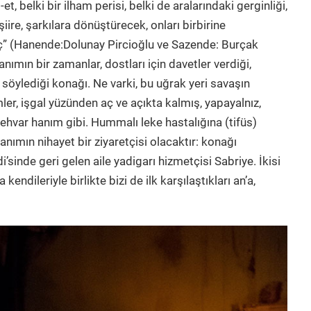
et, belki bir ilham perisi, belki de aralarındaki gerginliği,
 şiire, şarkılara dönüştürecek, onları birbirine
 güç” (Hanende:Dolunay Pircioğlu ve Sazende: Burçak
nımın bir zamanlar, dostları için davetler verdiği,
 söylediği konağı. Ne varki, bu uğrak yeri savaşın
er, işgal yüzünden aç ve açıkta kalmış, yapayalnız,
ehvar hanım gibi. Hummalı leke hastalığına (tifüs)
nımın nihayet bir ziyaretçisi olacaktır: konağı
nde geri gelen aile yadigarı hizmetçisi Sabriye. İkisi
endileriyle birlikte bizi de ilk karşılaştıkları an’a,