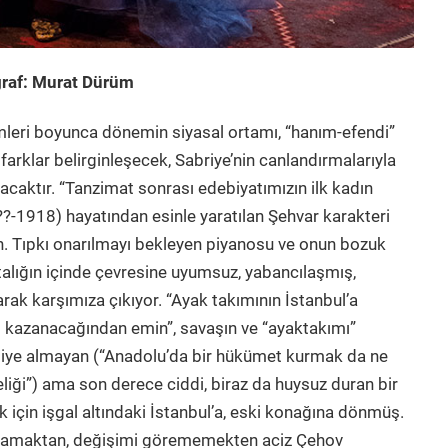
oğraf: Murat Dürüm
mleri boyunca dönemin siyasal ortamı, “hanım-efendi”
al farklar belirginleşecek, Sabriye’nin canlandırmalarıyla
olacaktır. “Tanzimat sonrası edebiyatımızın ilk kadın
8??-1918) hayatından esinle yaratılan Şehvar karakteri
. Tıpkı onarılmayı bekleyen piyanosu ve onun bozuk
alığın içinde çevresine uyumsuz, yabancılaşmış,
ak karşımıza çıkıyor. “Ayak takımının İstanbul’a
ı kazanacağından emin”, savaşın ve “ayaktakımı”
ddiye almayan (“Anadolu’da bir hükümet kurmak da ne
iği”) ama son derece ciddi, biraz da huysuz duran bir
k için işgal altındaki İstanbul’a, eski konağına dönmüş.
lgılamaktan, değişimi görememekten aciz Çehov