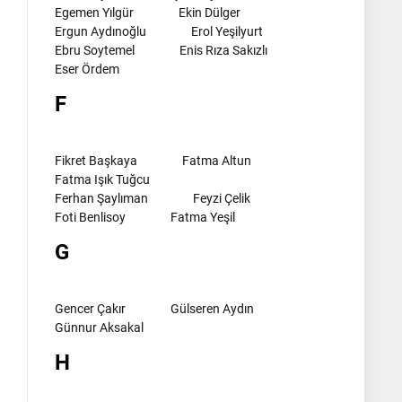
Egemen Yılgür
Ekin Dülger
Ergun Aydınoğlu
Erol Yeşilyurt
Ebru Soytemel
Enis Rıza Sakızlı
Eser Ördem
F
Fikret Başkaya
Fatma Altun
Fatma Işık Tuğcu
Ferhan Şaylıman
Feyzi Çelik
Foti Benlisoy
Fatma Yeşil
G
Gencer Çakır
Gülseren Aydın
Günnur Aksakal
H