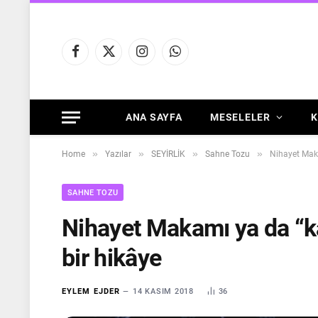
Facebook
X
Instagram
WhatsApp
(Twitter)
ANA SAYFA
MESELELER
K
»
»
»
»
Home
Yazılar
SEYİRLİK
Sahne Tozu
Nihayet Makam
SAHNE TOZU
Nihayet Makamı ya da “kad
bir hikâye
EYLEM EJDER
14 KASIM 2018
36