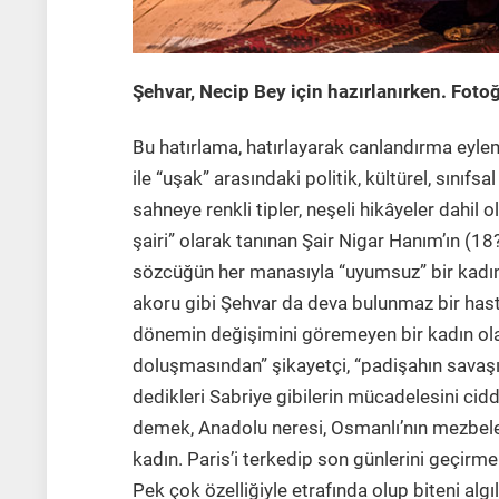
Şehvar, Necip Bey için hazırlanırken. Fot
Bu hatırlama, hatırlayarak canlandırma eyle
ile “uşak” arasındaki politik, kültürel, sınıfs
sahneye renkli tipler, neşeli hikâyeler dahil 
şairi” olarak tanınan Şair Nigar Hanım’ın (1
sözcüğün her manasıyla “uyumsuz” bir kadın
akoru gibi Şehvar da deva bulunmaz bir hast
dönemin değişimini göremeyen bir kadın olar
doluşmasından” şikayetçi, “padişahın savaş
dedikleri Sabriye gibilerin mücadelesini ci
demek, Anadolu neresi, Osmanlı’nın mezbelel
kadın. Paris’i terkedip son günlerini geçirme
Pek çok özelliğiyle etrafında olup biteni a