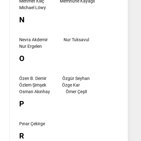
Mehmet Kılıç
Memnune Kayagil
Michael Löwy
N
Nevra Akdemir
Nur Tuksavul
Nur Ergelen
O
Özen B. Demir
Özgür Seyhan
Özlem Şimşek
Özge Kar
Osman Akınhay
Ömer Çeşit
P
Pınar Çekirge
R