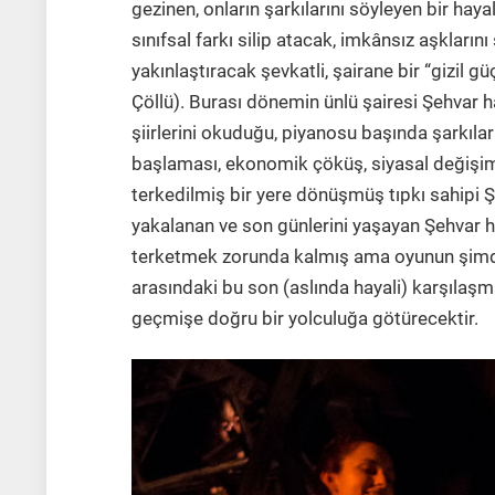
gezinen, onların şarkılarını söyleyen bir hayal-
sınıfsal farkı silip atacak, imkânsız aşklarını
yakınlaştıracak şevkatli, şairane bir “gizil
Çöllü). Burası dönemin ünlü şairesi Şehvar ha
şiirlerini okuduğu, piyanosu başında şarkılar
başlaması, ekonomik çöküş, siyasal değişiml
terkedilmiş bir yere dönüşmüş tıpkı sahipi Ş
yakalanan ve son günlerini yaşayan Şehvar ha
terketmek zorunda kalmış ama oyunun şimdi’si
arasındaki bu son (aslında hayali) karşılaşma k
geçmişe doğru bir yolculuğa götürecektir.