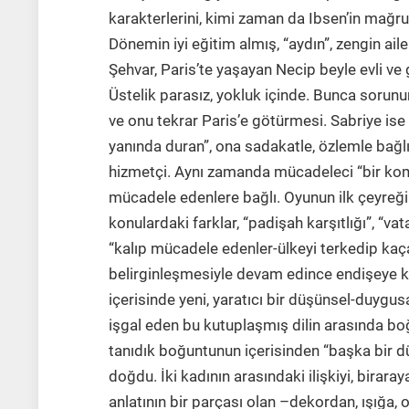
karakterlerini, kimi zaman da Ibsen’in mağrur,
Dönemin iyi eğitim almış, “aydın”, zengin ailel
Şehvar, Paris’te yaşayan Necip beyle evli ve 
Üstelik parasız, yokluk içinde. Bunca sorunu
ve onu tekrar Paris’e götürmesi. Sabriye ise s
yanında duran”, ona sadakatle, özlemle bağlı
hizmetçi. Aynı zamanda mücadeleci “bir komit
mücadele edenlere bağlı. Oyunun ilk çeyreği b
konulardaki farklar, “padişah karşıtlığı”, “vat
“kalıp mücadele edenler-ülkeyi terkedip kaç
belirginleşmesiyle devam edince endişeye ka
içerisinde yeni, yaratıcı bir düşünsel-duygu
işgal eden bu kutuplaşmış dilin arasında b
tanıdık boğuntunun içerisinden “başka bir d
doğdu. İki kadının arasındaki ilişkiyi, birara
anlatının bir parçası olan –dekordan, ışığa,