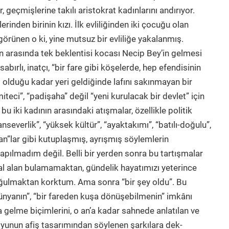
 geçmişlerine takılı aristokrat kadınlarını andırıyor.
erinden birinin kızı. İlk evliliğinden iki çocuğu olan
görünen o ki, yine mutsuz bir evliliğe yakalanmış.
n arasında tek beklentisi kocası Necip Bey’in gelmesi
abırlı, inatçı, “bir fare gibi köşelerde, hep efendisinin
 olduğu kadar yeri geldiğinde lafını sakınmayan bir
eci”, “padişaha” değil “yeni kurulacak bir devlet” için
u iki kadının arasındaki atışmalar, özellikle politik
anseverlik”, “yüksek kültür”, “ayaktakımı”, “batılı-doğulu”,
an”lar gibi kutuplaşmış, ayrışmış söylemlerin
pılmadım değil. Belli bir yerden sonra bu tartışmalar
sal alan bulamamaktan, gündelik hayatımızı yeterince
oğulmaktan korktum. Ama sonra “bir şey oldu”. Bu
ünyanın”, “bir fareden kuşa dönüşebilmenin” imkânı
ya gelme biçimlerini, o an’a kadar sahnede anlatılan ve
 oyunun afiş tasarımından söylenen şarkılara dek-