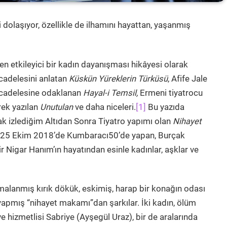
i dolaşıyor, özellikle de ilhamını hayattan, yaşanmış
n etkileyici bir kadın dayanışması hikâyesi olarak
cadelesini anlatan
Küskün Yüreklerin Türküsü
, Afife Jale
ücadelesine odaklanan
Hayal-i Temsil,
Ermeni tiyatrocu
rek yazılan
Unutulan
ve daha niceleri.
[1]
Bu yazıda
rak izlediğim Altıdan Sonra Tiyatro yapımı olan
Nihayet
i 25 Ekim 2018’de Kumbaracı50’de yapan, Burçak
r Nigar Hanım’ın hayatından esinle kadınlar, aşklar ve
rmalanmış kırık dökük, eskimiş, harap bir konağın odası
apmış “nihayet makamı”dan şarkılar. İki kadın, ölüm
hizmetlisi Sabriye (Ayşegül Uraz), bir de aralarında