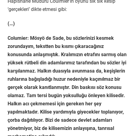
Hapishane Müdürü Coulmier’in oyunu sık sık kesip
‘gerçekleri’ dikte etmesi gibi:
(…)
Columier: Mösyö de Sade, bu sözlerinizi kesmek
zorundayım, tekstten bu kısmı çıkaracağınız
konusunda anlaşmıştık. Kralımızın etrafını sarmış olan
yüksek rütbeli din adamlarımız tarafından bu sözler iyi
karşılanmaz. Halkın duasıyla avunmasa da, keşişlerin
ruhlarına bağışladığı huzur nedeniyle kaçınılmaz bir
gerçek olarak kanıtlanmıştır. Din baskısı söz konusu
olamaz. Tam tersi bugün yoksulluğu önleyen kilisedir.
Halkın acı çekmemesi için gereken her şey
yapılmaktadır. Kilise yardımıyla giyecekler toplanıyor,
çorba dağıtılıyor. Bizi de sadece devlet adamları
yönetmiyor, biz de kilisemizin anlayışına, tanrısal