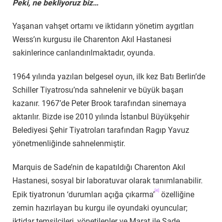
Peki, ne bekliyoruz biz…
Yaşanan vahşet ortamı ve iktidarın yönetim aygıtları
Weıss’ın kurgusu ile Charenton Akıl Hastanesi
sakinlerince canlandırılmaktadır, oyunda.
1964 yılında yazılan belgesel oyun, ilk kez Batı Berlin’de
Schiller Tiyatrosu’nda sahnelenir ve büyük başarı
kazanır. 1967’de Peter Brook tarafından sinemaya
aktarılır. Bizde ise 2010 yılında İstanbul Büyükşehir
Belediyesi Şehir Tiyatroları tarafından Ragıp Yavuz
yönetmenliğinde sahnelenmiştir.
Marquis de Sade’nin de kapatıldığı Charenton Akıl
Hastanesi, sosyal bir laboratuvar olarak tanımlanabilir.
[4]
Epik tiyatronun ‘durumları açığa çıkarma’
özelliğine
zemin hazırlayan bu kurgu ile oyundaki oyuncular;
iktidar temsilcileri, yönetilenler ve Marat ile Sade