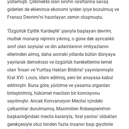
yollamıştı. Çökmekte olan sınıfın israflarına savaş
giderleri de eklenince ekonomi iyiden iyiye bozulmuş ve
Fransız Devrimi’ni hazırlayan zemin oluşmuştu.
‘Özgürlük Eşitlik Kardeşlik’ şiarıyla başlayan devrim,
mutlak monarşi rejimini yıkmış, o güne dek ayrıcalıklı
sınıf olan soylular ve din adamlarının imtiyazlarını
ellerinden almış, daha sonraki yıllarda bütün dünyaya
yayılarak demokrasi ve özgürlük hareketlerine temel
olan ‘İnsan ve Yurttaş Hakları Bildirisi’ yayınlanmıştır.
Kral XVI. Louis, idam edilmiş, yeni bir anayasa kabul
edilmiştir. Buna göre, yürütme ve yasama organları
birleştirilmiş, hükümet meclisin bir komisyonu
sayılmıştır. Ancak Konvansiyon Meclisi içindeki
çalkantılar durulmamış, Maximilien Robespierre’nin
başkanlığındaki meclis kararıyla, ‘kral yanlısı’ oldukları
gerekçesiyle otuz binden fazla insanın başı giyotinle