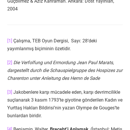
Güçbilmez & Aziz Kahraman. Ankara: Dost Yayınları,
2004
[1]
Çalışma, TEB Oyun Dergisi, Sayı: 28’deki
yayımlanmış biçiminin özetidir.
[2]
Die Verfolfung und Ermordung Jean Paul Marats,
dargestellt durch die Schauspielgruppe des Hospizes zur
Charenton unter Anleitung des Hernn de Sade
[3]
Jakobenlere karşı mücadele eden, karşı devrimcilikle
suçlanarak 3 kasım 1793’te giyotine gönderilen Kadın ve
Yurttaş Hakları Bildirisi’nin yazarı Olympe de Gouges’te
bunlardan biridir.
[4]
Benjamin, Walter.
Breceht’i Anlamak
, (İstanbul: Metis