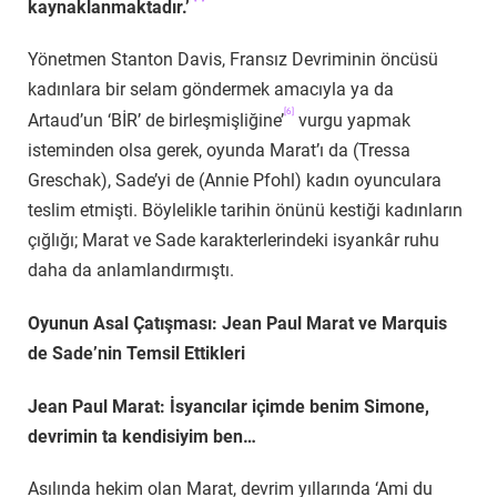
kaynaklanmaktadır.’
Yönetmen Stanton Davis, Fransız Devriminin öncüsü
kadınlara bir selam göndermek amacıyla ya da
[6]
Artaud’un ‘BİR’ de birleşmişliğine’
vurgu yapmak
isteminden olsa gerek, oyunda Marat’ı da (Tressa
Greschak), Sade’yi de (Annie Pfohl) kadın oyunculara
teslim etmişti. Böylelikle tarihin önünü kestiği kadınların
çığlığı; Marat ve Sade karakterlerindeki isyankâr ruhu
daha da anlamlandırmıştı.
Oyunun Asal Çatışması: Jean Paul Marat ve Marquis
de Sade’nin Temsil Ettikleri
Jean Paul Marat: İsyancılar içimde benim Simone,
devrimin ta kendisiyim ben…
Asılında hekim olan Marat, devrim yıllarında ‘Ami du