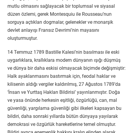
mutlu olmasını sağlayacak bir toplumsal ve siyasal
düzen özlemi, gerek Montesquiu ile Rousseau’nun
sorguya açtıkları dogmalar, gelenekler ve monarşik
devlet anlayışı Fransız Devrimi’nin mayasını
oluşturmuştur.
14 Temmuz 1789 Bastille Kalesi’nin basılması ile eski
uygarlıklara, krallıklara modern dünyanın ışığı düşmüş
ve dünya bir daha eskisi olmayacak biçimde değişmiştir:
Halk ayaklanmasını bastırmak için, feodal haklar ve
kilisenin aldığı vergiler kaldırılmış, 27 Ağustos 1789’da
‘İnsan ve Yurttaş Hakları Bildirisi’ yayınlanmıştır. Doğa
ve yasa önünde herkesin eşitliği, özgürlüğü, can, mal
güvenliği, yargılama güvenliği gibi ilkeleri kapsayan bu
bildiri, daha sonraki yıllarda bütün dünyaya yayılarak
demokrasi ve özgürlük hareketlerine temel olmuştur.
Bildiri ayrıca egemenlik hakkını kralın elinden alarak