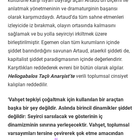
kültürüne karşı isyan bayrağı açan Artaud’un biçemi ile
anlatmak yönetmeninin ve dramaturginin başarısı
olarak karşımızdaydı. Artaud’da tüm sahne etmenleri
izleyicide iz bırakmak, olayın ortasında kalmasını
sağlamak ve bu yolla seyirciyi irkiltmek üzere
birleştirilmiştir. Egemen olan tüm kurumların içinde
şiddet barındırdığını savunan Artaud, ataerkil şiddeti de,
kapitalist şiddet paradigmasının içinde değerlendirir.
Karşıtlıkları reddederek evreni bir bütün olarak algılar.
Heliogabalos Taçlı Anarşist’te
verili toplumsal cinsiyet
kalıpları reddedilir.
‘
Vahşet tepkiyi çoğaltmak için kullanılan bir araçtan
başka bir şey değildir. Aslında birincil dinamikler şiddet
değildir: Seyirci sarsılacak ve gösterinin iç
dinamizminin sınırına yerleşecektir. Vahşet, toplumsal
varsayımları tersine çevirerek şok etme amacından
[5]