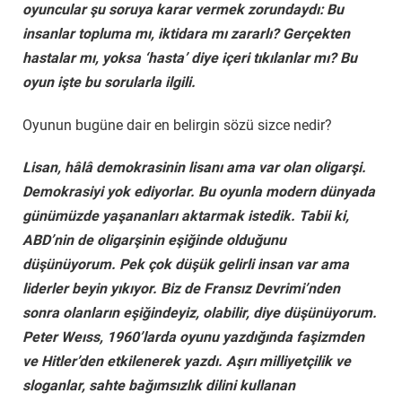
oyuncular şu soruya karar vermek zorundaydı: Bu
insanlar topluma mı, iktidara mı zararlı? Gerçekten
hastalar mı, yoksa ‘hasta’ diye içeri tıkılanlar mı? Bu
oyun işte bu sorularla ilgili.
Oyunun bugüne dair en belirgin sözü sizce nedir?
Lisan, hâlâ demokrasinin lisanı ama var olan oligarşi.
Demokrasiyi yok ediyorlar. Bu oyunla modern dünyada
günümüzde yaşananları aktarmak istedik. Tabii ki,
ABD’nin de oligarşinin eşiğinde olduğunu
düşünüyorum. Pek çok düşük gelirli insan var ama
liderler beyin yıkıyor. Biz de Fransız Devrimi’nden
sonra olanların eşiğindeyiz, olabilir, diye düşünüyorum.
Peter Weıss, 1960’larda oyunu yazdığında faşizmden
ve Hitler’den etkilenerek yazdı. Aşırı milliyetçilik ve
sloganlar, sahte bağımsızlık dilini kullanan