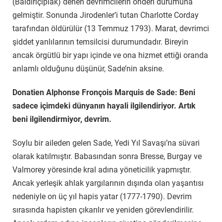
(Baldırıçıplak) denen devrimcilerin önderi durumuna
gelmiştir. Sonunda Jirodenler’i tutan Charlotte Corday
tarafından öldürülür (13 Temmuz 1793). Marat, devrimci
şiddet yanlılarının temsilcisi durumundadır. Bireyin
ancak örgütlü bir yapı içinde ve ona hizmet ettiği oranda
anlamlı olduğunu düşünür, Sade’nin aksine.
Donatien Alphonse Fronçois
Marquis de Sade: Beni
sadece içimdeki dünyanın hayali ilgilendiriyor. Artık
beni ilgilendirmiyor, devrim.
Soylu bir aileden gelen Sade, Yedi Yıl Savaşı’na süvari
olarak katılmıştır. Babasından sonra Bresse, Burgay ve
Valmorey yöresinde kral adına yöneticilik yapmıştır.
Ancak yerleşik ahlak yargılarının dışında olan yaşantısı
nedeniyle on üç yıl hapis yatar (1777-1790). Devrim
sırasında hapisten çıkarılır ve yeniden görevlendirilir.