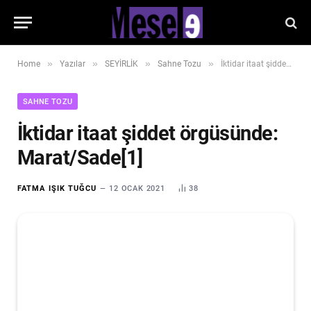
»
»
»
»
Home
Yazılar
SEYİRLİK
Sahne Tozu
İktidar itaat şiddet örgüsünde: Marat/Sade[1]
SAHNE TOZU
İktidar itaat şiddet örgüsünde:
Marat/Sade[1]
FATMA IŞIK TUĞCU
12 OCAK 2021
38