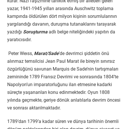
kurar. Nazi faşizmine tanıklık etmiş bir aileden gelen
yazar, 1941-1945 yılları arasında Auschwitz toplama
kampında öldürülen dört milyon kişinin sorumlularının
yargılandığı davanın, duruşma tutanaklarını tarayarak
yazdığı
Soruşturma
adlı belge niteliğindeki yapıtın da
yaratıcısıdır.
Peter Weıss,
Marat/Sade
’de devrimci şiddetin önü
alınmaz temsilcisi Jean Paul Marat ile bireyin sınırsız
özgürlüğünü savunan Marquis de Sade’nin tartışmaları
zemininde 1789 Fransız Devrimi ve sonrasında 1804’te
Napolyon’un imparatorluğunu ilan etmesine kadarki
süreçte yaşananları konu edinmektedir. Oyun 1808
yılında geçmekte, geriye dönük anlatılarla devrim öncesi
ve sonrası aktarılmaktadır.
1789’dan 1799’a kadar süren ve dünya tarihinin önemli