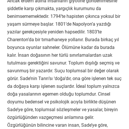
Ancak erdem adına insanların giyotine gönderilmesine
şiddetle karşı çıkmakta, yargıçlık kurumunu da
benimsememektedir. 1794’te hapisten çıkınca yoksul bir
yaşam sürmeye başlar. 1801’de Napolyon’a yazdığı
yazılar gerekçesiyle yeniden hapsedilir. 1803’te
Charenton’da bir tımarhaneye yollanır. Burada birkaç yıl
boyunca oyunlar sahneler. Ölümüne kadar da burada
kalır. İnsan doğasının her türlü sınırlamalardan uzak
tutulması gerektiğini savunur. Toplum dışılığı seçmiş ve
savunmuş bir yazardır. Suçu toplumsal bir değer olarak
görür. Sade’nin Tanrı’sı ‘doğa’dır, ona göre işlenen tek suç
da doğaya karşı işlenen suçlardır. İdeal toplum yalnızca
doğa yasalarının egemen olduğu toplumdur. Cinsel
doyumu bedensel ve psikolojik acıyla birlikte düşünen
Sade’ye göre, toplumsal sözleşmeler ve yasalar, bireyin
özgürlüğünden vazgeçmesi anlamına gelir.
Özgürlüğünün bilincine varan insan, Sade’ye göre,