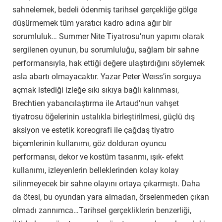
sahnelemek, bedeli ödenmiş tarihsel gerçekliğe gölge
düşürmemek tüm yaratıcı kadro adına ağır bir
sorumluluk… Summer Nite Tiyatrosu’nun yapımı olarak
sergilenen oyunun, bu sorumluluğu, sağlam bir sahne
performansıyla, hak ettiği değere ulaştırdığını söylemek
asla abartı olmayacaktır. Yazar Peter Weıss’in sorguya
açmak istediği izleğe sıkı sıkıya bağlı kalınması,
Brechtien yabancılaştırma ile Artaud’nun vahşet
tiyatrosu öğelerinin ustalıkla birleştirilmesi, güçlü dış
aksiyon ve estetik koreografi ile çağdaş tiyatro
biçemlerinin kullanımı, göz dolduran oyuncu
performansı, dekor ve kostüm tasarımı, ışık- efekt
kullanımı, izleyenlerin belleklerinden kolay kolay
silinmeyecek bir sahne olayını ortaya çıkarmıştı. Daha
da ötesi, bu oyundan yara almadan, örselenmeden çıkan
olmadı zannımca…Tarihsel gerçekliklerin benzerliği,