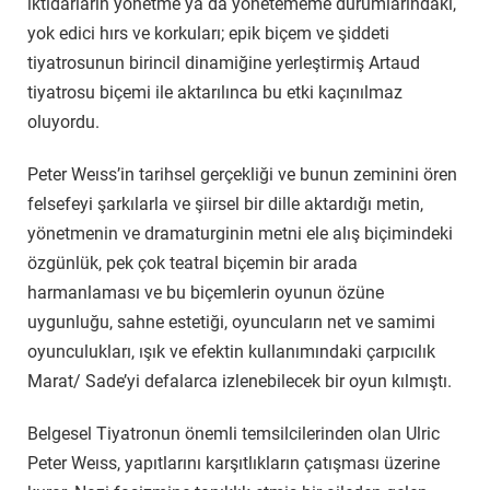
iktidarların yönetme ya da yönetememe durumlarındaki,
yok edici hırs ve korkuları; epik biçem ve şiddeti
tiyatrosunun birincil dinamiğine yerleştirmiş Artaud
tiyatrosu biçemi ile aktarılınca bu etki kaçınılmaz
oluyordu.
Peter Weıss’in tarihsel gerçekliği ve bunun zeminini ören
felsefeyi şarkılarla ve şiirsel bir dille aktardığı metin,
yönetmenin ve dramaturginin metni ele alış biçimindeki
özgünlük, pek çok teatral biçemin bir arada
harmanlaması ve bu biçemlerin oyunun özüne
uygunluğu, sahne estetiği, oyuncuların net ve samimi
oyunculukları, ışık ve efektin kullanımındaki çarpıcılık
Marat/ Sade’yi defalarca izlenebilecek bir oyun kılmıştı.
Belgesel Tiyatronun önemli temsilcilerinden olan Ulric
Peter Weıss, yapıtlarını karşıtlıkların çatışması üzerine