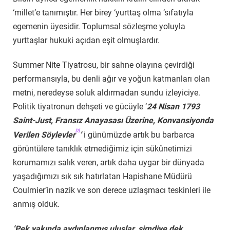
‘millet’e tanımıştır. Her birey ‘yurttaş olma ’sıfatıyla
egemenin üyesidir. Toplumsal sözleşme yoluyla
yurttaşlar hukuki açıdan eşit olmuşlardır.
Summer Nite Tiyatrosu, bir sahne olayına çevirdiği
performansıyla, bu denli ağır ve yoğun katmanları olan
metni, neredeyse soluk aldırmadan sundu izleyiciye.
Politik tiyatronun dehşeti ve gücüyle ‘
24 Nisan 1793
Saint-Just, Fransız Anayasası Üzerine, Konvansiyonda
[7]
Verilen Söylevler
’
i günümüzde artık bu barbarca
görüntülere tanıklık etmediğimiz için sükûnetimizi
korumamızı salık veren, artık daha uygar bir dünyada
yaşadığımızı sık sık hatırlatan Hapishane Müdürü
Coulmier’in nazik ve son derece uzlaşmacı teskinleri ile
anmış olduk.
‘Pek yakında aydınlanmış uluslar, şimdiye dek