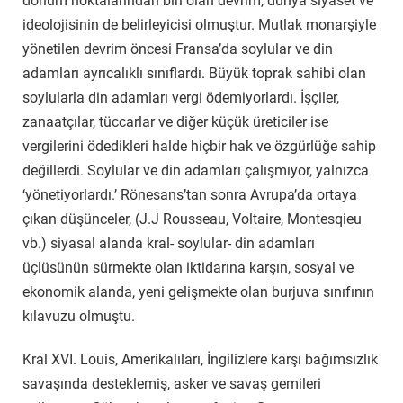
dönüm noktalarından biri olan devrim, dünya siyaset ve
ideolojisinin de belirleyicisi olmuştur. Mutlak monarşiyle
yönetilen devrim öncesi Fransa’da soylular ve din
adamları ayrıcalıklı sınıflardı. Büyük toprak sahibi olan
soylularla din adamları vergi ödemiyorlardı. İşçiler,
zanaatçılar, tüccarlar ve diğer küçük üreticiler ise
vergilerini ödedikleri halde hiçbir hak ve özgürlüğe sahip
değillerdi. Soylular ve din adamları çalışmıyor, yalnızca
‘yönetiyorlardı.’ Rönesans’tan sonra Avrupa’da ortaya
çıkan düşünceler, (J.J Rousseau, Voltaire, Montesqieu
vb.) siyasal alanda kral- soylular- din adamları
üçlüsünün sürmekte olan iktidarına karşın, sosyal ve
ekonomik alanda, yeni gelişmekte olan burjuva sınıfının
kılavuzu olmuştu.
Kral XVI. Louis, Amerikalıları, İngilizlere karşı bağımsızlık
savaşında desteklemiş, asker ve savaş gemileri