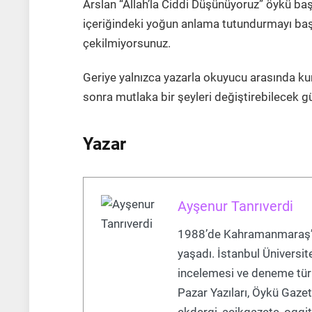
Arslan “Allah’la Ciddi Düşünüyoruz” öykü ba
içeriğindeki yoğun anlama tutundurmayı başar
çekilmiyorsunuz.
Geriye yalnızca yazarla okuyucu arasında ku
sonra mutlaka bir şeyleri değiştirebilecek gü
Yazar
Ayşenur Tanrıverdi
1988’de Kahramanmaraş’t
yaşadı. İstanbul Üniversi
incelemesi ve deneme türü
Pazar Yazıları, Öykü Gazete