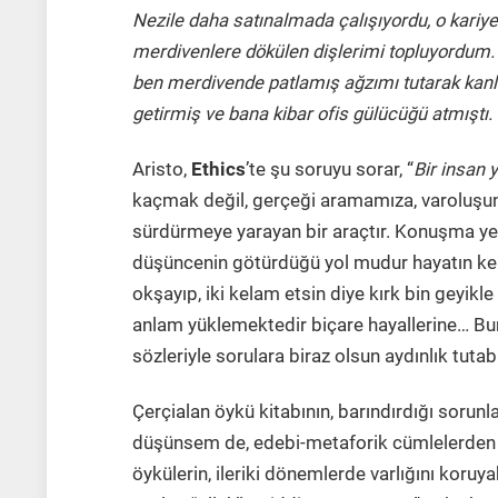
Nezile daha satınalmada çalışıyordu, o kariy
merdivenlere dökülen dişlerimi topluyordum. A
ben merdivende patlamış ağzımı tutarak kanla
getirmiş ve bana kibar ofis gülücüğü atmıştı
Aristo,
Ethics
’te şu soruyu sorar, “
Bir insan 
kaçmak değil, gerçeği aramamıza, varoluşu
sürdürmeye yarayan bir araçtır. Konuşma yeti
düşüncenin götürdüğü yol mudur hayatın ke
okşayıp, iki kelam etsin diye kırk bin geyikle 
anlam yüklemektedir biçare hayallerine… Bu
sözleriyle sorulara biraz olsun aydınlık tutabil
Çerçialan öykü kitabının, barındırdığı sorun
düşünsem de, edebi-metaforik cümlelerden 
öykülerin, ileriki dönemlerde varlığını kor