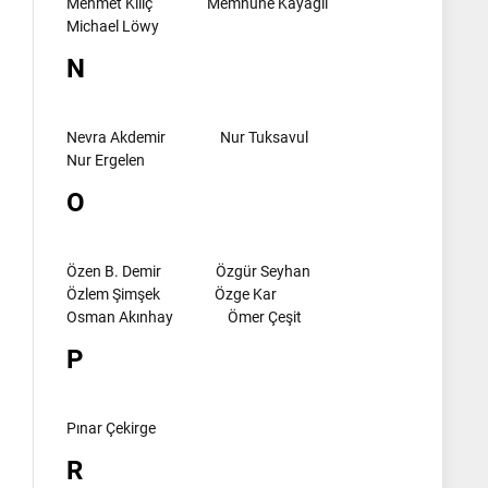
Mehmet Kılıç
Memnune Kayagil
Michael Löwy
N
Nevra Akdemir
Nur Tuksavul
Nur Ergelen
O
Özen B. Demir
Özgür Seyhan
Özlem Şimşek
Özge Kar
Osman Akınhay
Ömer Çeşit
P
Pınar Çekirge
R