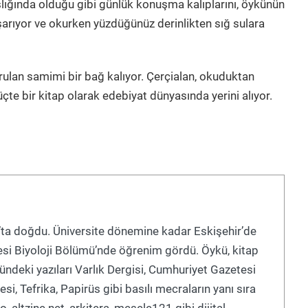
şlığında olduğu gibi günlük konuşma kalıplarını, öykünün
ıyor ve okurken yüzdüğünüz derinlikten sığ sulara
rulan samimi bir bağ kalıyor. Çerçialan, okuduktan
çte bir kitap olarak edebiyat dünyasında yerini alıyor.
a doğdu. Üniversite dönemine kadar Eskişehir’de
tesi Biyoloji Bölümü’nde öğrenim gördü. Öykü, kitap
ndeki yazıları Varlık Dergisi, Cumhuriyet Gazetesi
si, Tefrika, Papirüs gibi basılı mecraların yanı sıra