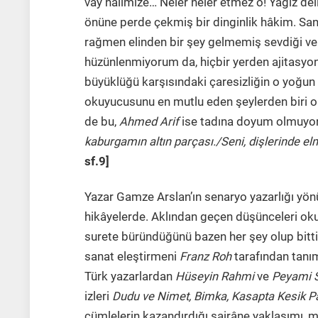
vay halimize… Neler neler etmez o! Yağız del
önüne perde çekmiş bir dinginlik hâkim. Sank
rağmen elinden bir şey gelmemiş sevdiği ve a
hüzünlenmiyorum da, hiçbir yerden ajitasyo
büyüklüğü karşısındaki çaresizliğin o yoğ
okuyucusunu en mutlu eden şeylerden biri oluyo
de bu,
Ahmed Arif
ise tadına doyum olmuyor,
kaburgamın altın parçası./Seni, dişlerinde el
sf.9]
Yazar Gamze Arslan’ın senaryo yazarlığı yönu
hikâyelerde. Aklından geçen düşünceleri o
surete büründüğünü bazen her şey olup bit
sanat eleştirmeni
Franz Roh
tarafından tanı
Türk yazarlardan
Hüseyin Rahmi
ve
Peyami 
izleri
Dudu ve Nimet, Bimka,
Kasapta Kesik 
cümlelerin kazandırdığı şairâne yaklaşımı, mi