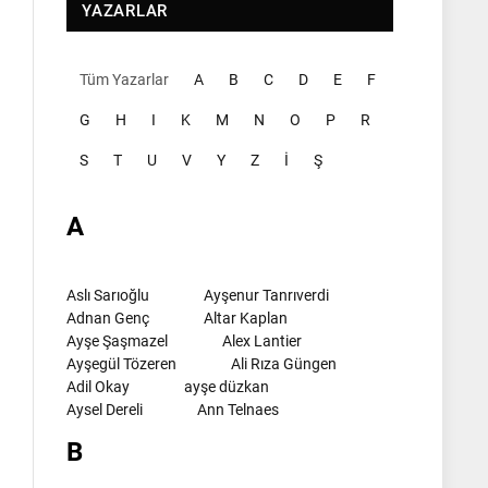
YAZARLAR
Tüm Yazarlar
A
B
C
D
E
F
G
H
I
K
M
N
O
P
R
S
T
U
V
Y
Z
İ
Ş
A
Aslı Sarıoğlu
Ayşenur Tanrıverdi
Adnan Genç
Altar Kaplan
Ayşe Şaşmazel
Alex Lantier
Ayşegül Tözeren
Ali Rıza Güngen
Adil Okay
ayşe düzkan
Aysel Dereli
Ann Telnaes
B