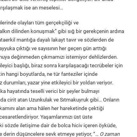
 karşılaşmak ise an meselesi…
̈lerinde olayları tüm gerçekçiliği ve
alkın dilinden konuşmak” gibi sığ bir gerekçenin ardına
 ataerkil mantığa dayalı lakayt tavır ve sözlerden de
 ayyuka çıktığı ve sayısının her geçen gün arttığı
onuya değinmeden çıkmamızı istemiyor dehlizlerden.
kileyici başlığı, biraz sonra karşılaşacağı tecrübeler için
 hangi boyutlarda, ne tür fanteziler içinde
durumları, yazar yine etkileyici bir yoldan veriyor.
a hayatında teselli verici bir şeyler bulmayı
nda cirit atan Uzunkulak ve Sıtmakuyruk gibi… Onların
tikamını alan ama hâlen her hareketinde çektiği
 cesaretlendiriyor. Yaşamlarımızı üst üste
ki sözde iletişime dair de bolca hiciv içeren öyküde,
derin düşüncelere sevk etmeye yetiyor, “
… O zaman