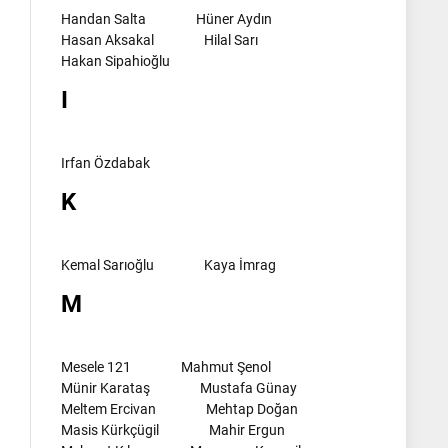
Handan Salta
Hüner Aydın
Hasan Aksakal
Hilal Sarı
Hakan Sipahioğlu
I
Irfan Özdabak
K
Kemal Sarıoğlu
Kaya İmrag
M
Mesele 121
Mahmut Şenol
Münir Karataş
Mustafa Günay
Meltem Ercivan
Mehtap Doğan
Masis Kürkçügil
Mahir Ergun