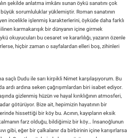
yalın şekilde anlatma imkânı sunan öykü sanatını çok
 büyük sorumluluklar yüklemiştir. Roman sanatının
en incelikle işlenmiş karakterlerini, öyküde daha farklı
bilinen karmakarışık bir dünyanın içine girmek
Öykü okuyucuları bu cesaret ve kararlılığı, yazarın özenle
irlerse, hiçbir zaman o sayfalardan elleri boş, zihinleri
ma saçlı Dudu ile sarı kirpikli Nimet karşılaşıyorum. Bu
da ardı ardına seken çağrışımlardan biri isabet ediyor.
ında gizlenmiş hüzün ve hayal kırıklığının atmosferi,
dar götürüyor. Bize ait, hepimizin hayatının bir
inde hissettiği bir köy bu. Acının, kayıpların eksik
kalmanın farz olduğu, bildiğimiz bir köy… İnsanoğlunun
ıvı gibi, eğer bir çalkalanır da birbirinin içine karışırlarsa