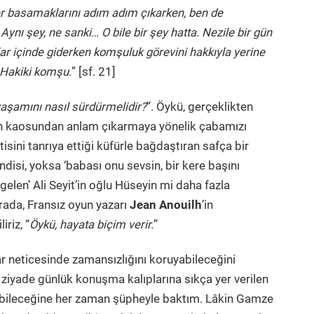
er basamaklarını adım adım çıkarken, ben de
ynı şey, ne sanki… O bile bir şey hatta. Nezile bir gün
r içinde giderken komşuluk görevini hakkıyla yerine
. Hakiki komşu.
” [sf. 21]
yaşamını nasıl sürdürmelidir?
”. Öykü, gerçeklikten
n kaosundan anlam çıkarmaya yönelik çabamızı
sini tanrıya ettiği küfürle bağdaştıran safça bir
ndisi, yoksa ‘babası onu sevsin, bir kere başını
gelen’ Ali Seyit’in oğlu Hüseyin mi daha fazla
rada, Fransız oyun yazarı
Jean Anouilh
’in
iriz, “
Öykü, hayata biçim verir.
”
lar neticesinde zamansızlığını koruyabileceğini
ziyade günlük konuşma kalıplarına sıkça yer verilen
uyabileceğine her zaman şüpheyle baktım. Lâkin Gamze