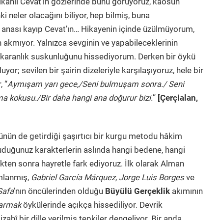
ikanlı Cevat’ın gözlerinde bunu görüyoruz, kaosun
i neler olacağını biliyor, hep bilmiş, buna
nası kayıp Cevat’ın… Hikayenin içinde üzülmüyorum,
n akmıyor. Yalnızca sevginin ve yapabileceklerinin
un karanlık suskunluğunu hissediyorum. Derken bir öykü
r; sevilen bir şairin dizeleriyle karşılaşıyoruz, hele bir
 “
Aymışam yarı gece,/Seni bulmuşam sonra./ Seni
ma kokusu./Bir daha hangi ana doğurur bizi.
”
[Çerçialan,
̈nün de getirdiği şaşırtıcı bir kurgu metodu hâkim
kuduğunuz karakterlerin aslında hangi bedene, hangi
tikten sonra hayretle fark ediyoruz. İlk olarak Alman
mlanmış,
Gabriel García Márquez, Jorge Luis Borges
ve
Safa
’nın öncülerinden olduğu
Büyülü Gerçeklik
akımının
Parmak
öykülerinde açıkça hissediliyor. Devrik
zahî bir dille verilmiş tepkiler dengeliyor. Bir anda