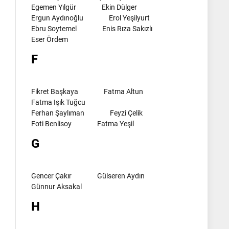
Egemen Yılgür
Ekin Dülger
Ergun Aydınoğlu
Erol Yeşilyurt
Ebru Soytemel
Enis Rıza Sakızlı
Eser Ördem
F
Fikret Başkaya
Fatma Altun
Fatma Işık Tuğcu
Ferhan Şaylıman
Feyzi Çelik
Foti Benlisoy
Fatma Yeşil
G
Gencer Çakır
Gülseren Aydın
Günnur Aksakal
H