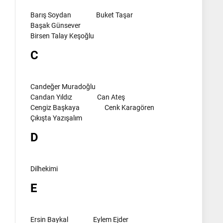
Barış Soydan
Buket Taşar
Başak Günsever
Birsen Talay Keşoğlu
C
Candeğer Muradoğlu
Candan Yıldız
Can Ateş
Cengiz Başkaya
Cenk Karagören
Çıkışta Yazışalım
D
Dilhekimi
E
Ersin Baykal
Eylem Ejder