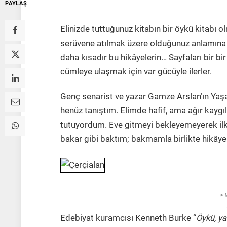
PAYLAŞ
Elinizde tuttuğunuz kitabın bir öykü kitabı 
serüvene atılmak üzere olduğunuz anlamına 
daha kısadır bu hikâyelerin… Sayfaları bir b
cümleye ulaşmak için var gücüyle ilerler.
Genç senarist ve yazar Gamze Arslan’ın Yaşar N
henüz tanıştım. Elimde hafif, ama ağır kaygıla
tutuyordum. Eve gitmeyi bekleyemeyerek ilk sa
bakar gibi baktım; bakmamla birlikte hikâyel
> V
Edebiyat kuramcısı Kenneth Burke “
Öykü, y