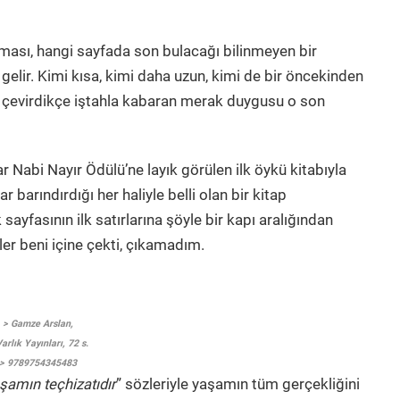
olması, hangi sayfada son bulacağı bilinmeyen bir
gelir. Kimi kısa, kimi daha uzun, kimi de bir öncekinden
ir çevirdikçe iştahla kabaran merak duygusu o son
abi Nayır Ödülü’ne layık görülen ilk öykü kitabıyla
r barındırdığı her haliyle belli olan bir kitap
yfasının ilk satırlarına şöyle bir kapı aralığından
er beni içine çekti, çıkamadım.
> Gamze Arslan,
arlık Yayınları, 72 s.
> 9789754345483
aşamın teçhizatıdır
” sözleriyle yaşamın tüm gerçekliğini