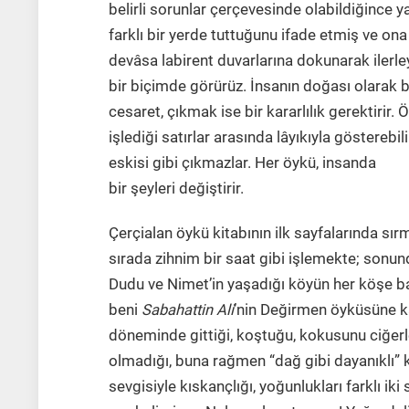
belirli sorunlar çerçevesinde olabildiğince 
farklı bir yerde tuttuğunu ifade etmiş ve ona
devâsa labirent duvarlarına dokunarak ilerley
bir biçimde görürüz. İnsanın doğası olarak 
cesaret, çıkmak ise bir kararlılık gerektirir. 
işlediği satırlar arasında lâyıkıyla gösterebil
eskisi gibi çıkmazlar. Her öykü, insanda
bir şeyleri değiştirir.
Çerçialan öykü kitabının ilk sayfalarında sır
sırada zihnim bir saat gibi işlemekte; sonun
Dudu ve Nimet’in yaşadığı köyün her köşe baş
beni
Sabahattin Ali
’nin Değirmen öyküsüne ka
döneminde gittiği, koştuğu, kokusunu ciğerler
olmadığı, buna rağmen “dağ gibi dayanıklı” 
sevgisiyle kıskançlığı, yoğunlukları farklı iki s