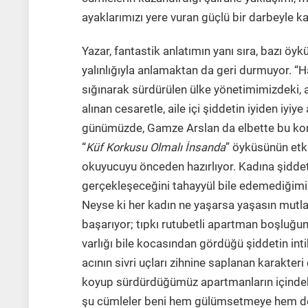
ayaklarımızı yere vuran güçlü bir darbeyle
Yazar, fantastik anlatımın yanı sıra, bazı öyku
yalınlığıyla anlamaktan da geri durmuyor. “H
sığınarak sürdürülen ülke yönetimimizdeki,
alınan cesaretle, aile içi şiddetin iyiden iyiye
günümüzde, Gamze Arslan da elbette bu k
“
Küf Korkusu Olmalı İnsanda
” öyküsünün et
okuyucuyu önceden hazırlıyor. Kadına şiddetin
gerçekleşeceğini tahayyül bile edemediğimiz 
Neyse ki her kadın ne yaşarsa yaşasın mutlak
başarıyor; tıpkı rutubetli apartman boşluğu
varlığı bile kocasından gördüğü şiddetin in
acının sivri uçları zihnine saplanan karakteri
koyup sürdürdüğümüz apartmanların içinde
şu cümleler beni hem gülümsetmeye hem de 