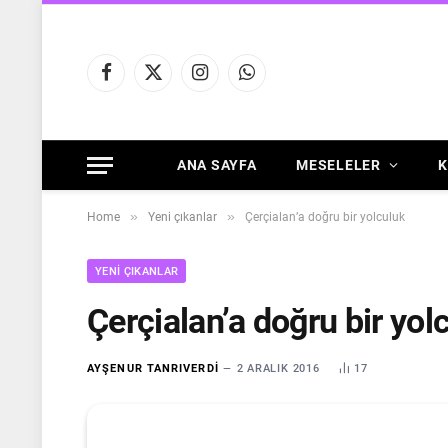
Facebook
X
Instagram
WhatsApp
(Twitter)
ANA SAYFA
MESELELER
K
»
»
Home
Yeni çıkanlar
Çerçialan’a doğru bir yolculuk
YENI ÇIKANLAR
Çerçialan’a doğru bir yol
AYŞENUR TANRIVERDI
2 ARALIK 2016
17