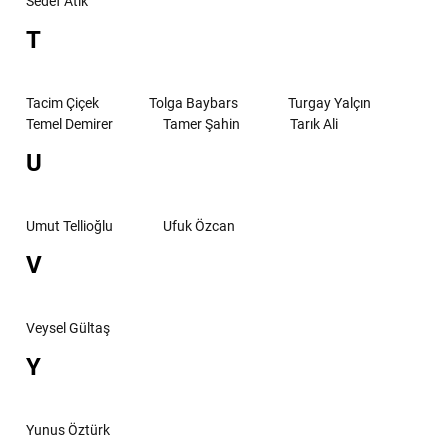
Sedef Atik
T
Tacim Çiçek
Tolga Baybars
Turgay Yalçın
Temel Demirer
Tamer Şahin
Tarık Ali
U
Umut Tellioğlu
Ufuk Özcan
V
Veysel Gültaş
Y
Yunus Öztürk