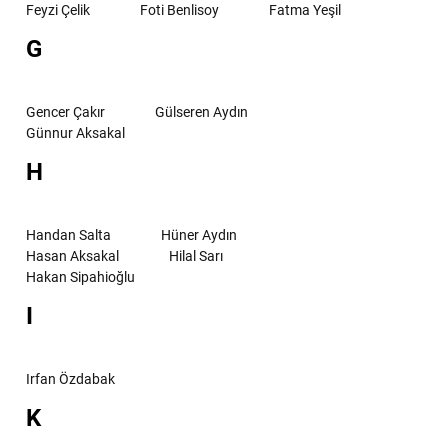
Feyzi Çelik
Foti Benlisoy
Fatma Yeşil
G
Gencer Çakır
Gülseren Aydın
Günnur Aksakal
H
Handan Salta
Hüner Aydın
Hasan Aksakal
Hilal Sarı
Hakan Sipahioğlu
I
Irfan Özdabak
K