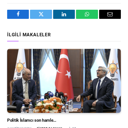
Facebook
Twitter
LinkedIn
WhatsApp
Email
İLGILI MAKALELER
Politik İslamcı son hamle…