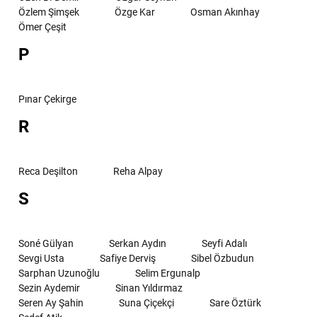
Özlem Şimşek
Özge Kar
Osman Akınhay
Ömer Çeşit
P
Pınar Çekirge
R
Reca Deşilton
Reha Alpay
S
Soné Gülyan
Serkan Aydın
Seyfi Adalı
Sevgi Usta
Safiye Derviş
Sibel Özbudun
Sarphan Uzunoğlu
Selim Ergunalp
Sezin Aydemir
Sinan Yıldırmaz
Seren Ay Şahin
Suna Çiçekçi
Sare Öztürk