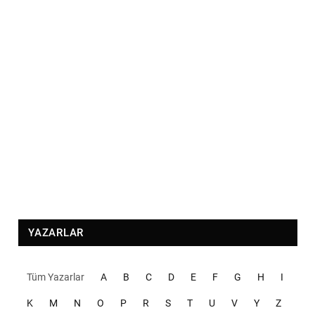
YAZARLAR
Tüm Yazarlar
A
B
C
D
E
F
G
H
I
K
M
N
O
P
R
S
T
U
V
Y
Z