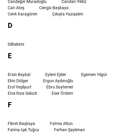
Candeğer Muradoğlu
Candan Yıldız
Can Ateş
Cengiz Başkaya
Cenk Karagören
Çıkışta Yazışalım
D
Dilhekimi
E
Ersin Baykal
Eylem Ejder
Egemen Yılgür
Ekin Dülger
Ergun Aydınoğlu
Erol Yeşilyurt
Ebru Soytemel
Enis Rıza Sakızlı
Eser Ördem
F
Fikret Başkaya
Fatma Altun
Fatma Işık Tuğcu
Ferhan Şaylıman