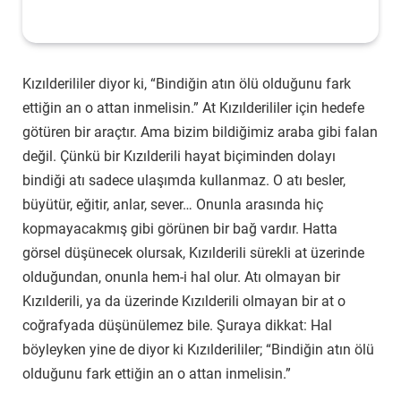
Kızılderililer diyor ki, “Bindiğin atın ölü olduğunu fark
ettiğin an o attan inmelisin.” At Kızılderililer için hedefe
götüren bir araçtır. Ama bizim bildiğimiz araba gibi falan
değil. Çünkü bir Kızılderili hayat biçiminden dolayı
bindiği atı sadece ulaşımda kullanmaz. O atı besler,
büyütür, eğitir, anlar, sever… Onunla arasında hiç
kopmayacakmış gibi görünen bir bağ vardır. Hatta
görsel düşünecek olursak, Kızılderili sürekli at üzerinde
olduğundan, onunla hem-i hal olur. Atı olmayan bir
Kızılderili, ya da üzerinde Kızılderili olmayan bir at o
coğrafyada düşünülemez bile. Şuraya dikkat: Hal
böyleyken yine de diyor ki Kızılderililer; “Bindiğin atın ölü
olduğunu fark ettiğin an o attan inmelisin.”