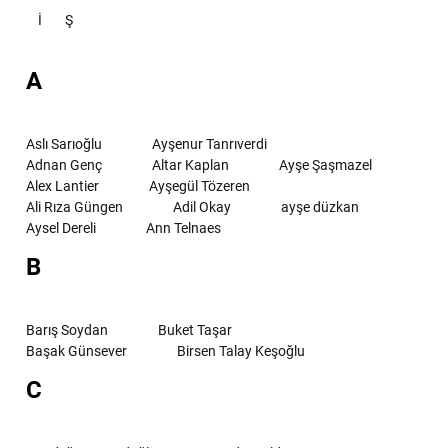
İ
Ş
A
Aslı Sarıoğlu
Ayşenur Tanrıverdi
Adnan Genç
Altar Kaplan
Ayşe Şaşmazel
Alex Lantier
Ayşegül Tözeren
Ali Rıza Güngen
Adil Okay
ayşe düzkan
Aysel Dereli
Ann Telnaes
B
Barış Soydan
Buket Taşar
Başak Günsever
Birsen Talay Keşoğlu
C