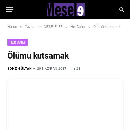
»
»
»
»
Home
Yazılar
MESELELER
Her Daim
Ölümü kutsamak
HER DAIM
Ölümü kutsamak
SONÉ GÜLYAN
29 HAZIRAN 2017
21