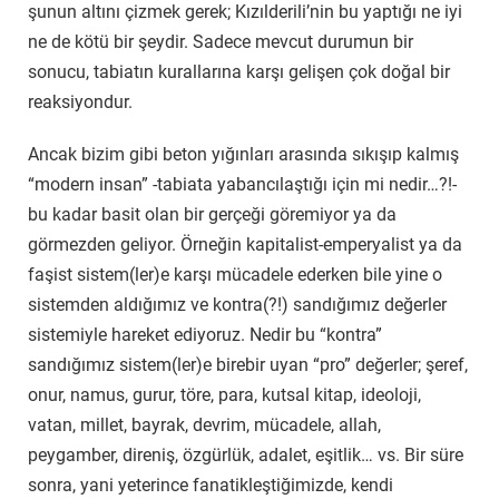
şunun altını çizmek gerek; Kızılderili’nin bu yaptığı ne iyi
ne de kötü bir şeydir. Sadece mevcut durumun bir
sonucu, tabiatın kurallarına karşı gelişen çok doğal bir
reaksiyondur.
Ancak bizim gibi beton yığınları arasında sıkışıp kalmış
“modern insan” -tabiata yabancılaştığı için mi nedir…?!-
bu kadar basit olan bir gerçeği göremiyor ya da
görmezden geliyor. Örneğin kapitalist-emperyalist ya da
faşist sistem(ler)e karşı mücadele ederken bile yine o
sistemden aldığımız ve kontra(?!) sandığımız değerler
sistemiyle hareket ediyoruz. Nedir bu “kontra”
sandığımız sistem(ler)e birebir uyan “pro” değerler; şeref,
onur, namus, gurur, töre, para, kutsal kitap, ideoloji,
vatan, millet, bayrak, devrim, mücadele, allah,
peygamber, direniş, özgürlük, adalet, eşitlik… vs. Bir süre
sonra, yani yeterince fanatikleştiğimizde, kendi