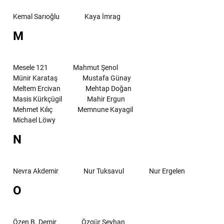
Kemal Sarıoğlu
Kaya İmrag
M
Mesele 121
Mahmut Şenol
Münir Karataş
Mustafa Günay
Meltem Ercivan
Mehtap Doğan
Masis Kürkçügil
Mahir Ergun
Mehmet Kılıç
Memnune Kayagil
Michael Löwy
N
Nevra Akdemir
Nur Tuksavul
Nur Ergelen
O
Özen B. Demir
Özgür Seyhan