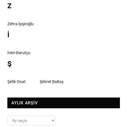
Z
Zehra İpşiroğlu
İ
İrem Barutçu
Ş
Şefik Onat
Şöhret Baltaş
AYLIK ARŞİV
AYLIK
ARŞİV