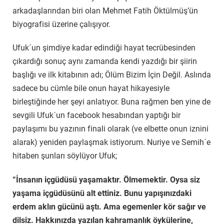
arkadaşlarından biri olan Mehmet Fatih Öktülmüş’ün
biyografisi üzerine çalışıyor.
Ufuk´un şimdiye kadar edindiği hayat tecrübesinden
çıkardığı sonuç aynı zamanda kendi yazdığı bir şiirin
başlığı ve ilk kitabının adı; Ölüm Bizim İçin Değil. Aslında
sadece bu cümle bile onun hayat hikayesiyle
birleştiğinde her şeyi anlatıyor. Buna rağmen ben yine de
sevgili Ufuk´un facebook hesabından yaptığı bir
paylaşımı bu yazının finali olarak (ve elbette onun iznini
alarak) yeniden paylaşmak istiyorum. Nuriye ve Semih´e
hitaben şunları söylüyor Ufuk;
“İnsanın içgüdüsü yaşamaktır. Ölmemektir. Oysa siz
yaşama içgüdüsünü alt ettiniz. Bunu yapışınızdaki
erdem aklın gücünü aştı. Ama egemenler kör sağır ve
dilsiz. Hakkınızda yazılan kahramanlık öykülerine,