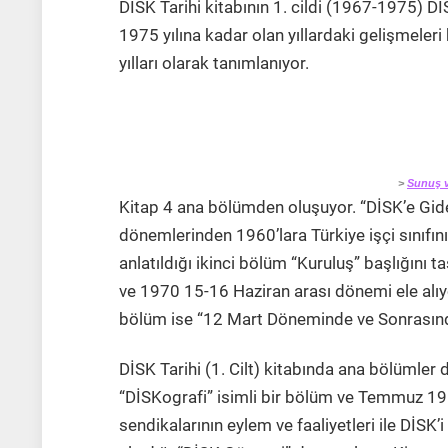
DİSK Tarihi kitabının 1. cildi (1967-1975) D
1975 yılına kadar olan yıllardaki gelişmeleri 
yılları olarak tanımlanıyor.
>
Sunuş v
Kitap 4 ana bölümden oluşuyor. “DİSK’e Gide
dönemlerinden 1960’lara Türkiye işçi sınıfını
anlatıldığı ikinci bölüm “Kuruluş” başlığını 
ve 1970 15-16 Haziran arası dönemi ele alıy
bölüm ise “12 Mart Döneminde ve Sonrasında
DİSK Tarihi (1. Cilt) kitabında ana bölümler d
“DİSKografi” isimli bir bölüm ve Temmuz 196
sendikalarının eylem ve faaliyetleri ile DİSK’