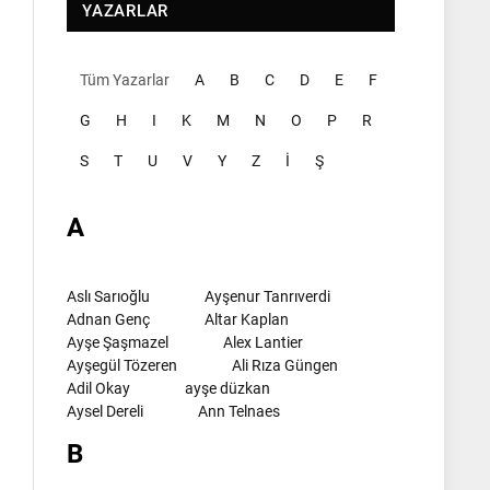
YAZARLAR
Tüm Yazarlar
A
B
C
D
E
F
G
H
I
K
M
N
O
P
R
S
T
U
V
Y
Z
İ
Ş
A
Aslı Sarıoğlu
Ayşenur Tanrıverdi
Adnan Genç
Altar Kaplan
Ayşe Şaşmazel
Alex Lantier
Ayşegül Tözeren
Ali Rıza Güngen
Adil Okay
ayşe düzkan
Aysel Dereli
Ann Telnaes
B