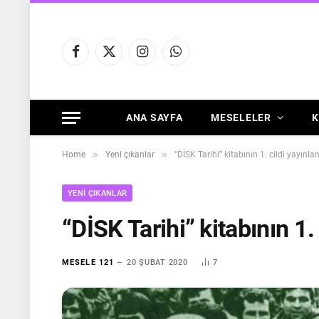
Facebook
X
Instagram
WhatsApp
(Twitter)
ANA SAYFA
MESELELER
K
»
»
Home
Yeni çıkanlar
“DİSK Tarihi” kitabının 1. cildi yayınla
YENI ÇIKANLAR
“DİSK Tarihi” kitabının 1.
MESELE 121
20 ŞUBAT 2020
7