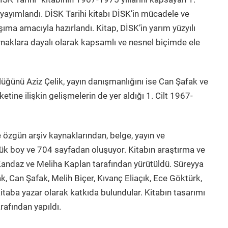
le yayımlandı. DİSK Tarihi kitabı DİSK’in mücadele ve
ıma amacıyla hazırlandı. Kitap, DİSK’in yarım yüzyılı
ynaklara dayalı olarak kapsamlı ve nesnel biçimde ele
lüğünü Aziz Çelik, yayın danışmanlığını ise Can Şafak ve
ketine ilişkin gelişmelerin de yer aldığı 1. Cilt 1967-
 özgün arşiv kaynaklarından, belge, yayın ve
yük boy ve 704 sayfadan oluşuyor. Kitabın araştırma ve
Kandaz ve Meliha Kaplan tarafından yürütüldü. Süreyya
k, Can Şafak, Melih Biçer, Kıvanç Eliaçık, Ece Göktürk,
taba yazar olarak katkıda bulundular. Kitabın tasarımı
rafından yapıldı.