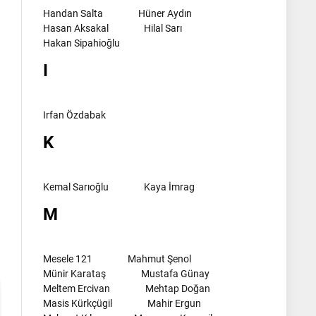
Handan Salta
Hüner Aydın
Hasan Aksakal
Hilal Sarı
Hakan Sipahioğlu
I
Irfan Özdabak
K
Kemal Sarıoğlu
Kaya İmrag
l
M
Mesele 121
Mahmut Şenol
Münir Karataş
Mustafa Günay
Meltem Ercivan
Mehtap Doğan
Masis Kürkçügil
Mahir Ergun