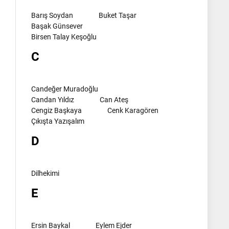
Barış Soydan
Buket Taşar
Başak Günsever
Birsen Talay Keşoğlu
C
Candeğer Muradoğlu
Candan Yıldız
Can Ateş
Cengiz Başkaya
Cenk Karagören
Çıkışta Yazışalım
D
Dilhekimi
E
Ersin Baykal
Eylem Ejder