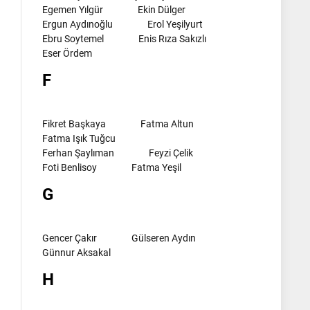
Egemen Yılgür
Ekin Dülger
Ergun Aydınoğlu
Erol Yeşilyurt
Ebru Soytemel
Enis Rıza Sakızlı
Eser Ördem
F
Fikret Başkaya
Fatma Altun
Fatma Işık Tuğcu
Ferhan Şaylıman
Feyzi Çelik
Foti Benlisoy
Fatma Yeşil
G
Gencer Çakır
Gülseren Aydın
Günnur Aksakal
H