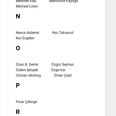
Mehmet Kılıç
Memnune Kayagil
Michael Löwy
N
Nevra Akdemir
Nur Tuksavul
Nur Ergelen
O
Özen B. Demir
Özgür Seyhan
Özlem Şimşek
Özge Kar
Osman Akınhay
Ömer Çeşit
P
Pınar Çekirge
R