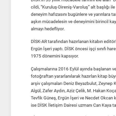
cildi, “Kuruluş-Direniş-Varoluş” alt başlığı i
deneyim hafızasını bugünlere ve yarınlara taş
aşkın mücadelesin ve deneyimini birincil ka
almayı hedefliyor.
DİSK-AR tarafından hazırlanan kitabın editör
Ergün İşeri yaptı. DİSK öncesi işçi sınıfı hare
1975 dönemini kapsıyor.
Çalışmalarına 2016 Eylül ayında başlanan ve
fotoğraftan yararlanılarak hazırlan kitap bü
arşiv çalışmaları Deniz Beyazbulut, Zeynep 
Algül, Zafer Aydın, Aziz Çelik, M. Hakan Koça
Tevfik Güneş, Ergün İşeri ve Necdet Okcan ki
ise DİSK İletişim Dairesi uzmanı Can Kaya ta