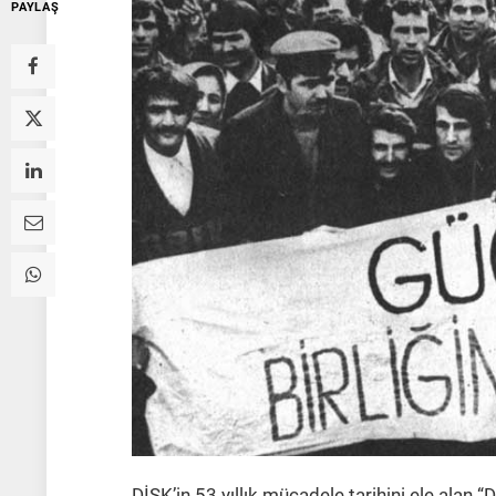
PAYLAŞ
DİSK’in 53 yıllık mücadele tarihini ele alan “