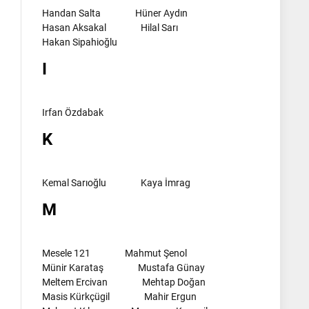
Handan Salta
Hüner Aydın
Hasan Aksakal
Hilal Sarı
Hakan Sipahioğlu
I
Irfan Özdabak
K
Kemal Sarıoğlu
Kaya İmrag
M
Mesele 121
Mahmut Şenol
Münir Karataş
Mustafa Günay
Meltem Ercivan
Mehtap Doğan
Masis Kürkçügil
Mahir Ergun