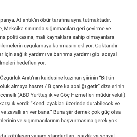
anya, Atlantik’in öbür tarafına ayna tutmaktadır.
 Meksika sınırında sığınmacıları geri çevirme ve
lama politikasına, mali kaynaklara sahip olmayanlara
nlemelerin uygulamaya konmasını ekliyor. Çoktandır
r için sağlık yardımı ve barınma yardımı gibi sosyal
lmeleri hedefleniyor.
zgürlük Anıtı’nın kaidesine kazınan şiirinin “Bitkin
oluk almaya hasret / Biçare kalabalığı getir” dizelerinin
cinelli (ABD Yurttaşlık ve Göç Hizmetleri müdür vekili),
 karşılık verdi: “Kendi ayakları üzerinde durabilecek ve
e zavallıları ver bana.” Buna şiir demek çok güç olsa
enlerinin ve sığınmacılarının başvurmasına gerek yok.
nda kötüleşen yaşam standartları, işsizlik ve sosyal