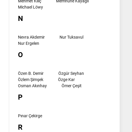
Mehmet Kılıç
Memnune Kayagil
Michael Löwy
N
Nevra Akdemir
Nur Tuksavul
Nur Ergelen
O
Özen B. Demir
Özgür Seyhan
Özlem Şimşek
Özge Kar
Osman Akınhay
Ömer Çeşit
P
Pınar Çekirge
R