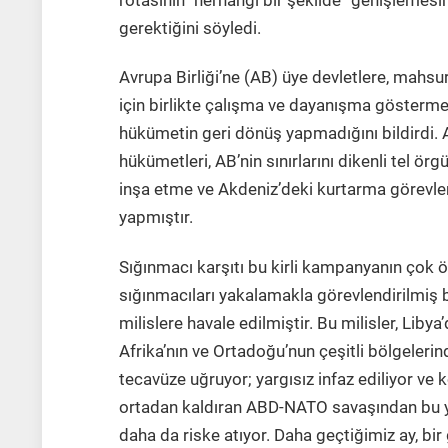
rotasının” herhangi bir şekilde “genişlemesin
gerektiğini söyledi.
Avrupa Birliği’ne (AB) üye devletlere, mahs
için birlikte çalışma ve dayanışma gösterme
hükümetin geri dönüş yapmadığını bildirdi
hükümetleri, AB’nin sınırlarını dikenli tel ör
inşa etme ve Akdeniz’deki kurtarma görevle
yapmıştır.
Sığınmacı karşıtı bu kirli kampanyanın çok 
sığınmacıları yakalamakla görevlendirilmiş bir
milislere havale edilmiştir. Bu milisler, Lib
Afrika’nın ve Ortadoğu’nun çeşitli bölgelerin
tecavüze uğruyor; yargısız infaz ediliyor ve k
ortadan kaldıran ABD-NATO savaşından bu ya
daha da riske atıyor. Daha geçtiğimiz ay, b