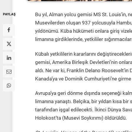
Bu yıl, Alman yolcu gemisi MS St. Louis’in
PAYLAŞ
Musevilerden oluşan 937 yolcusuyla Hamburg
yıldönümü. Küba hükümeti onlara giriş vize
limanına girdiklerinde, yetkililer sığınmacıl
Kübalı yetkililerin kararlarını değiştirecekle
gemisi, Amerika Birleşik Devletleri’nin onla
aldı. Ne var ki, Franklin Delano Roosevelt’in
Kanada’ya ve Dominik Cumhuriyeti’ne girme gi
Avrupa’ya geri dönme dışında seçeneği kalm
limanına yanaştı. Belçika, bir yıldan kısa bi
tarafından işgal edilecekti. İkinci Dünya Sav
Holokost’ta (Musevi Soykırımı) öldürüldü.