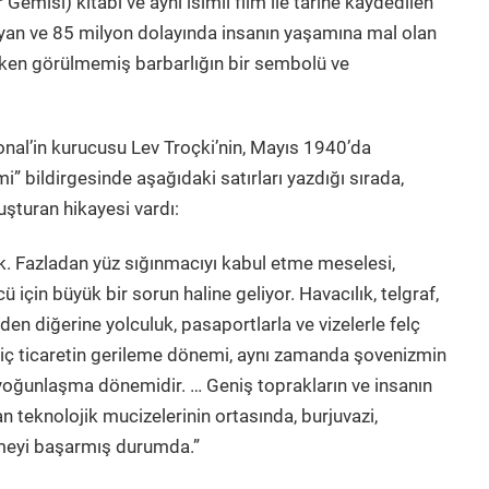
r Gemisi) kitabı ve aynı isimli film ile tarihe kaydedilen
ayan ve 85 milyon dolayında insanın yaşamına mal olan
çeken görülmemiş barbarlığın bir sembolü ve
al’in kurucusu Lev Troçki’nin, Mayıs 1940’da
” bildirgesinde aşağıdaki satırları yazdığı sırada,
uşturan hikayesi vardı:
ık. Fazladan yüz sığınmacıyı kabul etme meselesi,
ü için büyük bir sorun haline geliyor. Havacılık, telgraf,
den diğerine yolculuk, pasaportlarla ve vizelerle felç
e iç ticaretin gerileme dönemi, aynı zamanda şovenizmin
 yoğunlaşma dönemidir. … Geniş toprakların ve insanın
 teknolojik mucizelerinin ortasında, burjuvazi,
meyi başarmış durumda.”