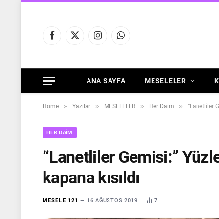
Facebook
X
Instagram
WhatsApp
(Twitter)
ANA SAYFA
MESELELER
K
»
»
»
»
Home
Yazılar
MESELELER
Her Daim
“Lanetliler 
HER DAIM
“Lanetliler Gemisi:” Yüz
kapana kısıldı
MESELE 121
16 AĞUSTOS 2019
7