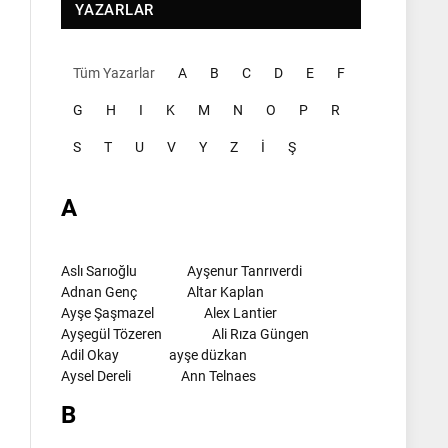
YAZARLAR
Tüm Yazarlar
A
B
C
D
E
F
G
H
I
K
M
N
O
P
R
S
T
U
V
Y
Z
İ
Ş
A
Aslı Sarıoğlu
Ayşenur Tanrıverdi
Adnan Genç
Altar Kaplan
Ayşe Şaşmazel
Alex Lantier
Ayşegül Tözeren
Ali Rıza Güngen
Adil Okay
ayşe düzkan
Aysel Dereli
Ann Telnaes
B