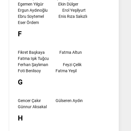
Egemen Yılgür
Ekin Dülger
Ergun Aydınoğlu
Erol Yeşilyurt
Ebru Soytemel
Enis Rıza Sakızlı
Eser Ördem
F
Fikret Başkaya
Fatma Altun
Fatma Işık Tuğcu
Ferhan Şaylıman
Feyzi Çelik
Foti Benlisoy
Fatma Yeşil
G
Gencer Çakır
Gülseren Aydın
Günnur Aksakal
H