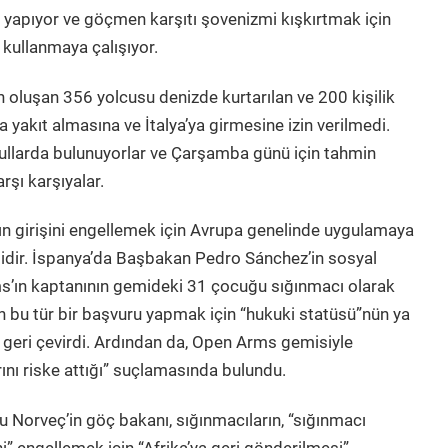
 yapıyor ve göçmen karşıtı şovenizmi kışkırtmak için
kullanmaya çalışıyor.
 oluşan 356 yolcusu denizde kurtarılan ve 200 kişilik
 yakıt almasına ve İtalya’ya girmesine izin verilmedi.
oşullarda bulunuyorlar ve Çarşamba günü için tahmin
rşı karşıyalar.
rın girişini engellemek için Avrupa genelinde uygulamaya
esidir. İspanya’da Başbakan Pedro Sánchez’in sosyal
s’ın kaptanının gemideki 31 çocuğu sığınmacı olarak
n bu tür bir başvuru yapmak için “hukuki statüsü”nün ya
 geri çevirdi. Ardından da, Open Arms gemisiyle
rını riske attığı” suçlamasında bulundu.
 Norveç’in göç bakanı, sığınmacıların, “sığınmacı