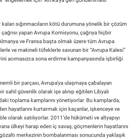
i” engellemek için “Afrika’ya geri gönderilmesi”
ur kalan sığınmacıların kötü durumuna yönelik bir çözüm
 çağrısı yapan Avrupa Komisyonu, çağrıya hiçbir
. Almanya ve Fransa başta olmak üzere tüm Avrupa
gülerle ve makineli tüfeklerle savunan bir “Avrupa Kalesi”
rini acımasızca sona erdirme kampanyasında işbirliği
önemli bir parçası, Avrupa’ya ulaşmaya çabalayan
 sahil güvenlik olarak işe alınıp eğitilen Libyalı
ya’daki toplama kamplarını yönetiyorlar. Bu kamplarda,
den hayatlarını kurtarmak için kaçanlar, işkenceye ve
öle olarak satılıyorlar. 2011’de hükümeti ve altyapıyı
na ülkeyi harap eden iç savaş, göçmenlerin hayatlarını
ir gözaltı merkezinin bombalanması sonucunda yaklaşık