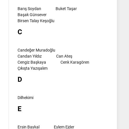
Barış Soydan
Buket Taşar
Başak Günsever
Birsen Talay Keşoğlu
C
Candeğer Muradoğlu
Candan Yıldız
Can Ateş
Cengiz Başkaya
Cenk Karagören
Çıkışta Yazışalım
D
Dilhekimi
E
Ersin Baykal
Eylem Ejder