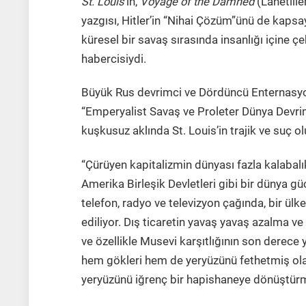
St. Louis
’in,
Voyage of the Damned
(Lanetlile
yazgısı, Hitler’in “Nihai Çözüm”ünü de kaps
küresel bir savaş sırasında insanlığı içine 
habercisiydi.
Büyük Rus devrimci ve Dördüncü Enternasyon
“Emperyalist Savaş ve Proleter Dünya Devrimi
kuşkusuz aklında St. Louis’in trajik ve suç ol
“Çürüyen kapitalizmin dünyası fazla kalabal
Amerika Birleşik Devletleri gibi bir dünya güc
telefon, radyo ve televizyon çağında, bir ülke
ediliyor. Dış ticaretin yavaş yavaş azalma v
ve özellikle Musevi karşıtlığının son derece
hem gökleri hem de yeryüzünü fethetmiş olan
yeryüzünü iğrenç bir hapishaneye dönüştür