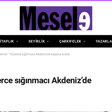
İTAPLIK
SEYİRLİK
ÇARKIFELEK
YAZARLA
Gemisi:” Yüzlerce sığınmacı Akdeniz’de kapana kısıldı
lerce sığınmacı Akdeniz’de