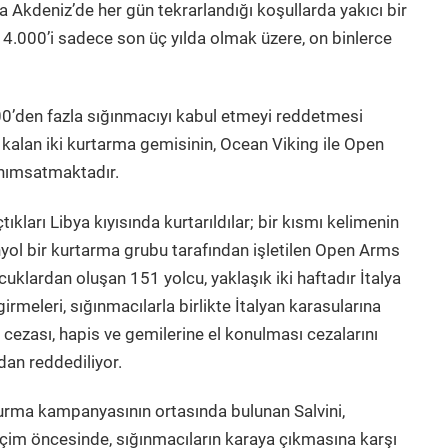
ta Akdeniz’de her gün tekrarlandığı koşullarda yakıcı bir
14.000’i sadece son üç yılda olmak üzere, on binlerce
0’den fazla sığınmacıyı kabul etmeyi reddetmesi
 kalan iki kurtarma gemisinin, Ocean Viking ile Open
 anımsatmaktadır.
kları Libya kıyısında kurtarıldılar; bir kısmı kelimenin
nyol bir kurtarma grubu tarafından işletilen Open Arms
klardan oluşan 151 yolcu, yaklaşık iki haftadır İtalya
girmeleri, sığınmacılarla birlikte İtalyan karasularına
cezası, hapis ve gemilerine el konulması cezalarını
ndan reddediliyor.
 kurma kampanyasının ortasında bulunan Salvini,
çim öncesinde, sığınmacıların karaya çıkmasına karşı