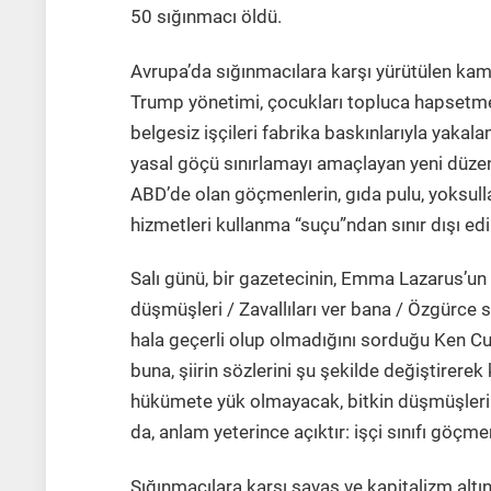
50 sığınmacı öldü.
Avrupa’da sığınmacılara karşı yürütülen kamp
Trump yönetimi, çocukları topluca hapsetme,
belgesiz işçileri fabrika baskınlarıyla yaka
yasal göçü sınırlamayı amaçlayan yeni düze
ABD’de olan göçmenlerin, gıda pulu, yoksulla
hizmetleri kullanma “suçu”ndan sınır dışı edi
Salı günü, bir gazetecinin, Emma Lazarus’un Ö
düşmüşleri / Zavallıları ver bana / Özgürce s
hala geçerli olup olmadığını sorduğu Ken Cuc
buna, şiirin sözlerini şu şekilde değiştirerek
hükümete yük olmayacak, bitkin düşmüşleri v
da, anlam yeterince açıktır: işçi sınıfı göçm
Sığınmacılara karşı savaş ve kapitalizm altı