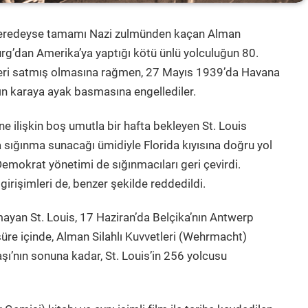
, neredeyse tamamı Nazi zulmünden kaçan Alman
’dan Amerika’ya yaptığı kötü ünlü yolculuğun 80.
leri satmış olmasına rağmen, 27 Mayıs 1939’da Havana
arın karaya ayak basmasına engellediler.
rine ilişkin boş umutla bir hafta bekleyen St. Louis
ra sığınma sunacağı ümidiyle Florida kıyısına doğru yol
 Demokrat yönetimi de sığınmacıları geri çevirdi.
rişimleri de, benzer şekilde reddedildi.
ayan St. Louis, 17 Haziran’da Belçika’nın Antwerp
r süre içinde, Alman Silahlı Kuvvetleri (Wehrmacht)
aşı’nın sonuna kadar, St. Louis’in 256 yolcusu