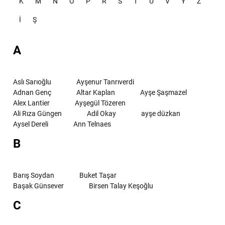
K
M
N
O
P
R
S
T
U
V
Y
Z
İ
Ş
A
Aslı Sarıoğlu
Ayşenur Tanrıverdi
Adnan Genç
Altar Kaplan
Ayşe Şaşmazel
Alex Lantier
Ayşegül Tözeren
Ali Rıza Güngen
Adil Okay
ayşe düzkan
Aysel Dereli
Ann Telnaes
B
Barış Soydan
Buket Taşar
Başak Günsever
Birsen Talay Keşoğlu
C