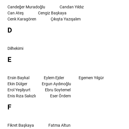
Candeğer Muradoğlu
Candan Yıldız
Can Ateş
Cengiz Başkaya
Cenk Karagören
Çıkışta Yazışalım
D
Dilhekimi
E
Ersin Baykal
Eylem Ejder
Egemen Yılgür
Ekin Dülger
Ergun Aydınoğlu
Erol Yeşilyurt
Ebru Soytemel
Enis Rıza Sakızlı
Eser Ördem
F
Fikret Başkaya
Fatma Altun