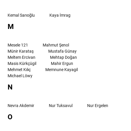
Kemal Sarıoğlu
Kaya İmrag
M
Mesele 121
Mahmut Şenol
Münir Karataş
Mustafa Günay
Meltem Ercivan
Mehtap Doğan
Masis Kürkçügil
Mahir Ergun
Mehmet Kılıç
Memnune Kayagil
Michael Löwy
N
Nevra Akdemir
Nur Tuksavul
Nur Ergelen
O