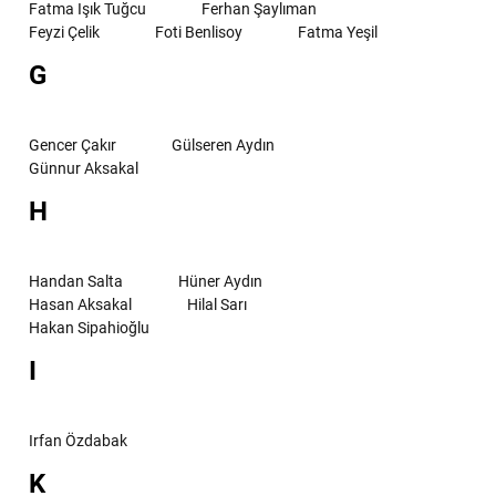
Fatma Işık Tuğcu
Ferhan Şaylıman
Feyzi Çelik
Foti Benlisoy
Fatma Yeşil
G
Gencer Çakır
Gülseren Aydın
Günnur Aksakal
H
Handan Salta
Hüner Aydın
Hasan Aksakal
Hilal Sarı
Hakan Sipahioğlu
I
Irfan Özdabak
K