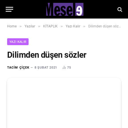
»
»
»
»
Home
Yazılar
KİTAPLIK
Yazı Kalır
Dilimden düşen sözler
YAZI KALIR
Dilimden düşen sözler
TACIM ÇIÇEK
8 ŞUBAT 2021
75