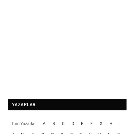
YAZARLAR
Tüm Yazarlar
A
B
C
D
E
F
G
H
I