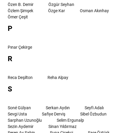
Özen B. Demir
Özgür Seyhan
Özlem Şimşek
Özge Kar
Osman Akınhay
Ömer Çeşit
P
Pınar Çekirge
R
Reca Deşilton
Reha Alpay
S
Soné Gülyan
Serkan Aydın
Seyfi Adalı
Sevgi Usta
Safiye Derviş
Sibel Özbudun
Sarphan Uzunoğlu
Selim Ergunalp
Sezin Aydemir
Sinan Yıldırmaz
Seren Ay Şahin
Suna Çiçekçi
Sare Öztürk