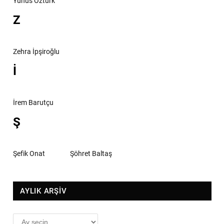
Yunus Öztürk
Z
Zehra İpşiroğlu
İ
İrem Barutçu
Ş
Şefik Onat
Şöhret Baltaş
AYLIK ARŞİV
AYLIK