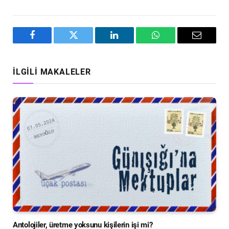
Facebook
Twitter
LinkedIn
WhatsApp
Email
İLGILI MAKALELER
Antolojiler, üretme yoksunu kişilerin işi mi?