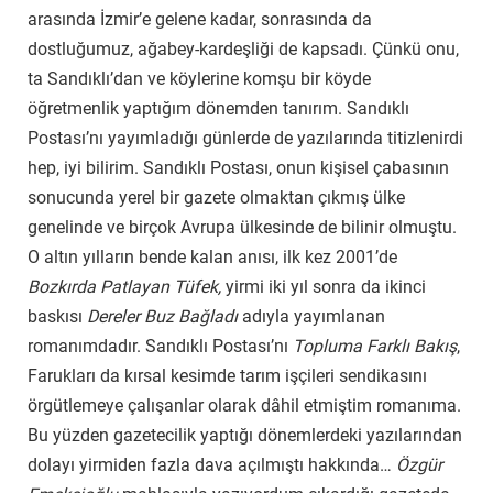
arasında İzmir’e gelene kadar, sonrasında da
dostluğumuz, ağabey-kardeşliği de kapsadı. Çünkü onu,
ta Sandıklı’dan ve köylerine komşu bir köyde
öğretmenlik yaptığım dönemden tanırım. Sandıklı
Postası’nı yayımladığı günlerde de yazılarında titizlenirdi
hep, iyi bilirim. Sandıklı Postası, onun kişisel çabasının
sonucunda yerel bir gazete olmaktan çıkmış ülke
genelinde ve birçok Avrupa ülkesinde de bilinir olmuştu.
O altın yılların bende kalan anısı, ilk kez 2001’de
Bozkırda Patlayan Tüfek,
yirmi iki yıl sonra da ikinci
baskısı
Dereler Buz Bağladı
adıyla yayımlanan
romanımdadır. Sandıklı Postası’nı
Topluma Farklı Bakış
,
Farukları da kırsal kesimde tarım işçileri sendikasını
örgütlemeye çalışanlar olarak dâhil etmiştim romanıma.
Bu yüzden gazetecilik yaptığı dönemlerdeki yazılarından
dolayı yirmiden fazla dava açılmıştı hakkında…
Özgür