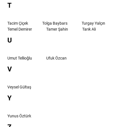
T
Tacim Çiçek
Tolga Baybars
Turgay Yalçın
Temel Demirer
Tamer Şahin
Tarık Ali
U
Umut Tellioğlu
Ufuk Özcan
V
Veysel Gültaş
Y
Yunus Öztürk
Z