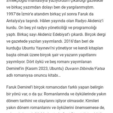
Emekçioğlu
mahlasıyla yazıyordum çıkardığı gazetede
ve birkaç yazımdan dolayı ben de yargılanmıştım.
1997’de İzmir’e atandım birkaç yıl sonra Faruk da
Antalya’ya taşındı. Hâlen yayında olan Radyo Akdeniz’i
kurdu. On beş yıl radyo yöneticiliği ve programcılığı
yaptı. Birkaç sayı Akdeniz Edebiyat’ı çıkardı. Birçok dergi
ve gazetede yazıları yayımlandı. 2016’dan beri de
kurduğu Ubuntu Yayınevi’ni yönetiyor ve kendi kitapları
başta olmak üzere birçok şair ve yazarın yapıtlarını
yayımlıyor. Dört öykü ve beş romanı yayımlanan
Demirel’in (Kasım 2023, Ubuntu)
Duvarın Dibinde/Fatsa
adlı romanıysa onuncu kitabı…
Faruk Demirel’i birçok romancıdan farklı yapan belirgin
bir yönü var, o da şu: Romanlarında ve öykülerinde yakın
dönem tarihini ve olaylarını işliyor olmasıdır. Kimileri
yakın dönem romanlarını ve öykülerini önemsemese de,