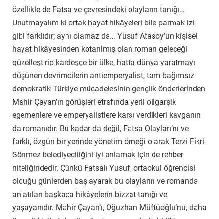
özellikle de Fatsa ve çevresindeki olayların tanığı…
Unutmayalım ki ortak hayat hikâyeleri bile parmak izi
gibi farklıdır; aynı olamaz da… Yusuf Atasoy’un kişisel
hayat hikâyesinden kotarılmış olan roman geleceği
güzelleştirip kardeşçe bir ülke, hatta dünya yaratmayı
düşünen devrimcilerin antiemperyalist, tam bağımsız
demokratik Türkiye mücadelesinin gençlik önderlerinden
Mahir Çayan’ın görüşleri etrafında yerli oligarşik
egemenlere ve emperyalistlere karşı verdikleri kavganın
da romanıdır. Bu kadar da değil, Fatsa Olayları’nı ve
farklı, özgün bir yerinde yönetim örneği olarak Terzi Fikri
Sönmez belediyeciliğini iyi anlamak için de rehber
niteliğindedir. Çünkü Fatsalı Yusuf, ortaokul öğrencisi
olduğu günlerden başlayarak bu olayların ve romanda
anlatılan başkaca hikâyelerin bizzat tanığı ve
yaşayanıdır. Mahir Çayan’ı, Oğuzhan Müftüoğlu’nu, daha