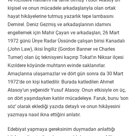
kişisel ve onun mücadele arkadaşlarıyla olan ortak
hayat hikâyelerine tutmuş yazarlık tepe lambasını
Demirel. Deniz Gezmiş ve arkadaşlarının idamını
engellemek için Mahir Çayan ve arkadaşları, 26 Mart
1972 günü Ünye Radar Üssünde çalışan birisi Kanadalı
(John Law), ikisi İngiliz (Gordon Banner ve Charles
Turner) olan üç teknisyeni kaçırıp Tokat’ın Niksar ilçesi
Kızıldere köyünde muhtarın evinde saklanırlar.
Amaçlarına ulaşamazlar ve dört gün sonra da 30 Mart
1972’de on kişi katledilir. Burada katledilen Ahmet
Atasoy’un yeğenidir Yusuf Atasoy. Onun etkisiyle on üç,
on dört yaşındayken katılır mücadeleye. Faruk, bunu ‘son
söz’ olarak eklediği yazıda detaylı ve onun hikâyesini
yazmaya nasıl ikna ettiğini anlatır.
Edebiyat yapmaya gereksinim duymadan anlattığı