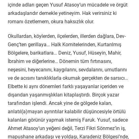
içinde adları geçen Yusuf Atasoy’un mücadele ve örgüt
arkadaşlarıdır demekle yetineyim. Hak verirsiniz ki
romanı özetlemem, okura haksızlık olur.
Okullardan, köylerden, ilçelerden, illerden dağlara, Dev-
Genç’ten gerillaya… Halk Komitelerinden, Kurtarılmış
Bölgelere, barikatlara… Deniz, Yusuf, Hüseyin, Mahir,
İbrahim ve diğerlerine… Dönemin tüm fırtınasını,
neşesini, heyecanını, kaygılarını, sevdalarını, umutlarını
ve de acısını tanıklıklarla okumak gerçekten de sarsıcı…
Elbette ki aynı dönemleri farklı yaşayanlar içeriden ve
dışarıdan yaşanmışlıkları kitaplaştırdı. Birçok yazar
tarafından işlendi. Ancak yine de gölgede kalan,
anlatıl(a)mayan ayrıntılar kalabilir düşüncesiyle örtülü
kalanları görünür yapmak istemiş Faruk. Yusuf, sadece
Ahmet Atasoy’un yeğeni değil, Terzi Fikri Sönmez’in iş,
mapushane arkadaşı ve yoldaşı, Karadeniz Bölgesi’nde,