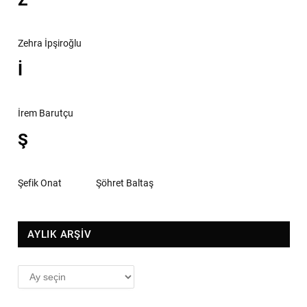
Zehra İpşiroğlu
İ
İrem Barutçu
Ş
Şefik Onat
Şöhret Baltaş
AYLIK ARŞİV
AYLIK
ARŞİV