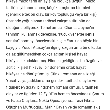
hikâye mikro tarih anlayışına oldukça uygun. Mikro
tarih’in, iyi tanımlanmış küçük araştırma birimleri
(genellikle tek bir olay, bir köy topluluğu veya bir kişi)
üzerinde yoğunlaşan tarihsel çalışma türünün adı
olduğunu biliyoruz. Temel amacı, Charles Joyner’ın
tanımını kullanmak gerekirse, “küçük yerlerde geniş
sorular” sormayı öncelemektir. İşte Faruk da böyle bir
kaygıyla Yusuf Atasoy’un ilginç, özgün ama bir o kadar
da az gülümsetirken çokça acıtan kişisel hayat
hikâyesine odaklanmış. Elinden geldiğince bu özgün ve
acıtıcı kişisel hikâyeyi bir dönemin ortak hayat
hikâyesine dönüştürmüş. Çünkü romanın ana izleği
Yusuf ve yaşadıkları ama gerideki tarihsel olaylar ve
figürlerden dolayı bir dönem romanı olmuş. O tarihsel
olaylar ve figürler: 12 Eylül’ün hemen öncesindeki Çorum
ve Fatsa Olayları… Nokta Operasyonu… Terzi Fikri…
Oğuzhan Müftüoğlu… Mahir Çayan ve de romanın akışı