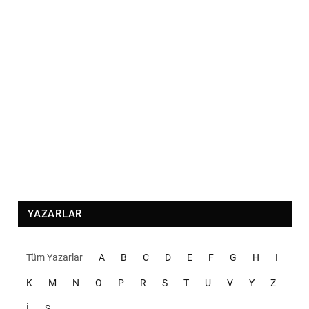
YAZARLAR
Tüm Yazarlar
A
B
C
D
E
F
G
H
I
K
M
N
O
P
R
S
T
U
V
Y
Z
İ
Ş