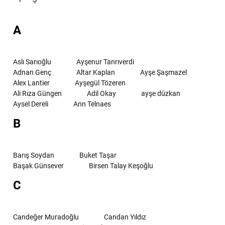
A
Aslı Sarıoğlu
Ayşenur Tanrıverdi
Adnan Genç
Altar Kaplan
Ayşe Şaşmazel
Alex Lantier
Ayşegül Tözeren
Ali Rıza Güngen
Adil Okay
ayşe düzkan
Aysel Dereli
Ann Telnaes
B
Barış Soydan
Buket Taşar
Başak Günsever
Birsen Talay Keşoğlu
C
Candeğer Muradoğlu
Candan Yıldız