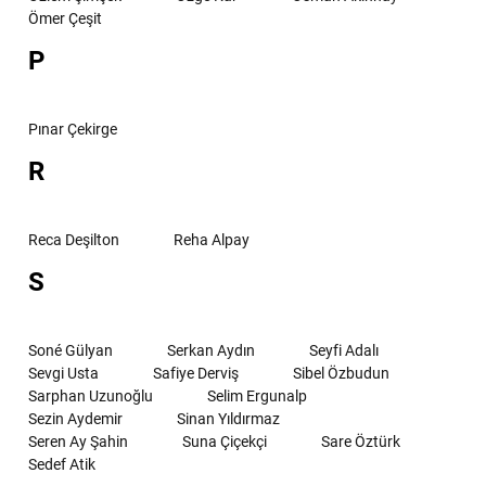
Ömer Çeşit
P
Pınar Çekirge
R
Reca Deşilton
Reha Alpay
S
Soné Gülyan
Serkan Aydın
Seyfi Adalı
Sevgi Usta
Safiye Derviş
Sibel Özbudun
Sarphan Uzunoğlu
Selim Ergunalp
Sezin Aydemir
Sinan Yıldırmaz
Seren Ay Şahin
Suna Çiçekçi
Sare Öztürk
Sedef Atik