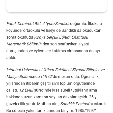
Faruk Demirel,
1954
Afyon/Sandıklı
doğumlu. İlkokulu
köyünde, ortaokulu ve liseyi de Sandıklı da okuduktan
sonra okuduğu
Konya Selçuk Eğitim Enstitüsü
Matematik Bölümü
nden son sınıftayken siyasi
duruşundan ve eylemlere katılmış olmasından dolayı
atıldı.
İstanbul Üniversitesi İktisat Fakültesi Siyasal Bilimler ve
Maliye Bölümü
nden 1982’de mezun oldu. Öğrencilik
yıllarından itibaren çeşitli sivil toplum örgütlerinde
çalıştı.
12 Eylül
sürecinde kısa süreli tutuklanır ama
hakkında uzun zamana yayılan davalar açıldı. 25 yıl
gazetecilik yaptı. Matbaa aldı,
Sandıklı Postası
’nı çıkardı.
Bu sürecin yakın tanıklarından biriyim. 1985/1997’