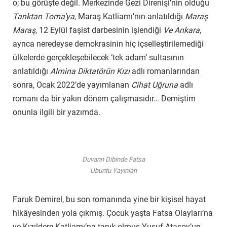
o; bu görüşte değil. Merkezinde Gezi Direnişi’nin olduğu
Tanktan Toma’ya
, Maraş Katliamı’nın anlatıldığı
Maraş
Maraş
, 12 Eylül faşist darbesinin işlendiği
Ve Ankara
,
ayrıca neredeyse demokrasinin hiç içselleştirilemediği
ülkelerde gerçekleşebilecek ‘tek adam’ sultasının
anlatıldığı
Almina Diktatörün Kızı
adlı romanlarından
sonra, Ocak 2022’de yayımlanan
Cihat Uğruna
adlı
romanı da bir yakın dönem çalışmasıdır… Demiştim
onunla ilgili bir yazımda.
Duvarın Dibinde Fatsa
Ubuntu Yayınları
Faruk Demirel, bu son romanında yine bir kişisel hayat
hikâyesinden yola çıkmış. Çocuk yaşta Fatsa Olayları’na
ve Kızıldere Katliamı’na tanık olmuş Yusuf Atasoy’un