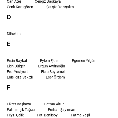
Can Ateş
Cengiz Başkaya
Cenk Karagören
Çıkışta Yazışalım
D
Dilhekimi
E
Ersin Baykal
Eylem Ejder
Egemen Yılgür
Ekin Dülger
Ergun Aydınoğlu
Erol Yeşilyurt
Ebru Soytemel
Enis Rıza Sakızlı
Eser Ördem
F
Fikret Başkaya
Fatma Altun
Fatma Işık Tuğcu
Ferhan Şaylıman
Feyzi Çelik
Foti Benlisoy
Fatma Yeşil