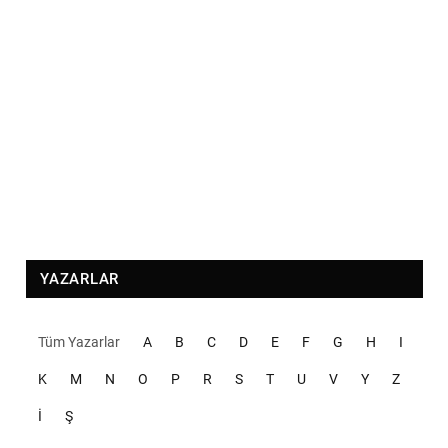
YAZARLAR
Tüm Yazarlar
A
B
C
D
E
F
G
H
I
K
M
N
O
P
R
S
T
U
V
Y
Z
İ
Ş