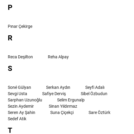
P
Pınar Çekirge
R
Reca Deşilton
Reha Alpay
S
Soné Gülyan
Serkan Aydın
Seyfi Adalı
Sevgi Usta
Safiye Derviş
Sibel Özbudun
Sarphan Uzunoğlu
Selim Ergunalp
Sezin Aydemir
Sinan Yıldırmaz
Seren Ay Şahin
Suna Çiçekçi
Sare Öztürk
Sedef Atik
T