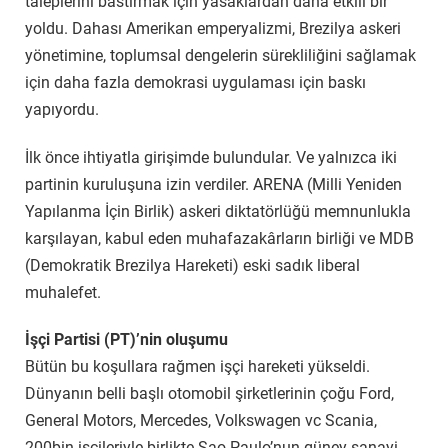
taleplerini bastırmak için yasaklardan daha etkili bir
yoldu. Dahası Amerikan emperyalizmi, Brezilya askeri
yönetimine, toplumsal dengelerin sürekliliğini sağlamak
için daha fazla demokrasi uygulaması için baskı
yapıyordu.
İlk önce ihtiyatla girişimde bulundular. Ve yalnızca iki
partinin kuruluşuna izin verdiler. ARENA (Milli Yeniden
Yapılanma İçin Birlik) askeri diktatörlüğü memnunlukla
karşılayan, kabul eden muhafazakârların birliği ve MDB
(Demokratik Brezilya Hareketi) eski sadık liberal
muhalefet.
İşçi Partisi (PT)’nin oluşumu
Bütün bu koşullara rağmen işçi hareketi yükseldi.
Dünyanın belli başlı otomobil şirketlerinin çoğu Ford,
General Motors, Mercedes, Volkswagen vc Scania,
200bin işçileriyle birlikte Sao Paulo’nun güney sanayi