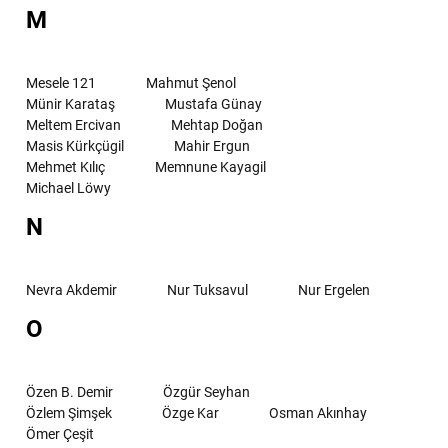
M
Mesele 121
Mahmut Şenol
Münir Karataş
Mustafa Günay
Meltem Ercivan
Mehtap Doğan
Masis Kürkçügil
Mahir Ergun
Mehmet Kılıç
Memnune Kayagil
Michael Löwy
N
Nevra Akdemir
Nur Tuksavul
Nur Ergelen
O
Özen B. Demir
Özgür Seyhan
Özlem Şimşek
Özge Kar
Osman Akınhay
Ömer Çeşit