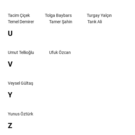
Tacim Çiçek
Tolga Baybars
Turgay Yalçın
Temel Demirer
Tamer Şahin
Tarık Ali
U
Umut Tellioğlu
Ufuk Özcan
V
Veysel Gültaş
Y
Yunus Öztürk
Z