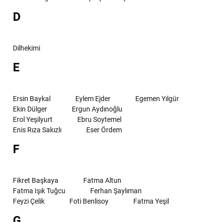
D
Dilhekimi
E
Ersin Baykal
Eylem Ejder
Egemen Yılgür
Ekin Dülger
Ergun Aydınoğlu
Erol Yeşilyurt
Ebru Soytemel
Enis Rıza Sakızlı
Eser Ördem
F
Fikret Başkaya
Fatma Altun
Fatma Işık Tuğcu
Ferhan Şaylıman
Feyzi Çelik
Foti Benlisoy
Fatma Yeşil
G