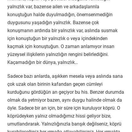
yalnızlık var, bazense ailen ve arkadaşlarınla
konuştuğun halde duyulmadığın, önemsenmediğin
duygusunu yaşadığın yalnızlık. Bazense çok
konuşmanın ardında bir yalnızlık var, aslında susmak
için konuştuğun bir yalnızlık o veya içindekinden
kaçmak için konuştuğun. O zaman anlamıyor insan
yüzeysel ilişkilerin yalnızlığın rengini belirlediğini.
Kaçamadığın bir dünya, yalnızlık…
Sadece bazı anlarda, aşıkken mesela veya aslında sana
çok uzak olan birinin kafandan geçen cümleyi
kurduğunu gördüğün an geçiyor bu his. Benzer durumda
olmak da yetmiyor bazen, aynı duygu halinde olmak da
öyle. Sadece bir an için, bir süre için kuruluyor köprü. O
köprüdeyken yalnız olmadığımız hissi geliyor bize,
umutlandırarak. Yalnızlığınızla barışık değilseniz, köprü
kurabileceğiniz her ırmağa atlayabilirsiniz. Her ırmakta