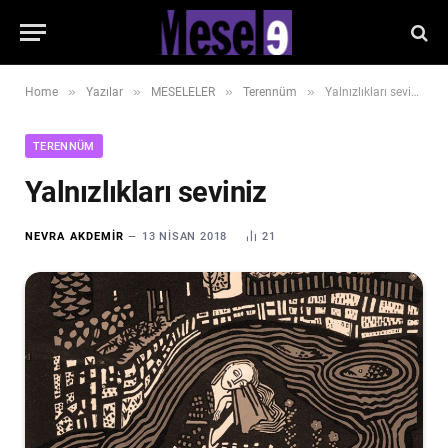
»
»
»
»
Home
Yazılar
MESELELER
Terennüm
Yalnızlıkları seviniz
TERENNÜM
Yalnızlıkları seviniz
NEVRA AKDEMIR
13 NISAN 2018
21