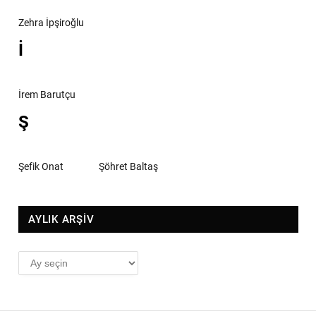
Zehra İpşiroğlu
İ
İrem Barutçu
Ş
Şefik Onat
Şöhret Baltaş
AYLIK ARŞİV
AYLIK
ARŞİV