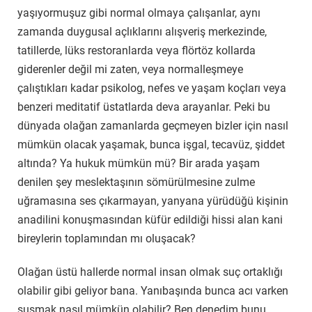
yaşıyormuşuz gibi normal olmaya çalışanlar, aynı
zamanda duygusal açlıklarını alışveriş merkezinde,
tatillerde, lüks restoranlarda veya flörtöz kollarda
giderenler değil mi zaten, veya normalleşmeye
çalıştıkları kadar psikolog, nefes ve yaşam koçları veya
benzeri meditatif üstatlarda deva arayanlar. Peki bu
dünyada olağan zamanlarda geçmeyen bizler için nasıl
mümkün olacak yaşamak, bunca işgal, tecavüz, şiddet
altında? Ya hukuk mümkün mü? Bir arada yaşam
denilen şey meslektaşının sömürülmesine zulme
uğramasına ses çıkarmayan, yanyana yürüdüğü kişinin
anadilini konuşmasından küfür edildiği hissi alan kani
bireylerin toplamından mı oluşacak?
Olağan üstü hallerde normal insan olmak suç ortaklığı
olabilir gibi geliyor bana. Yanıbaşında bunca acı varken
susmak nasıl mümkün olabilir? Ben denedim bunu.