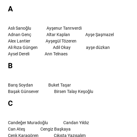
A
Aslı Sarıoğlu
Ayşenur Tanrıverdi
Adnan Genç
Altar Kaplan
Ayşe Şaşmazel
Alex Lantier
Ayşegül Tözeren
Ali Rıza Güngen
Adil Okay
ayşe düzkan
Aysel Dereli
Ann Telnaes
B
Barış Soydan
Buket Taşar
Başak Günsever
Birsen Talay Keşoğlu
C
Candeğer Muradoğlu
Candan Yıldız
Can Ateş
Cengiz Başkaya
Cenk Karagören
Çıkışta Yazışalım