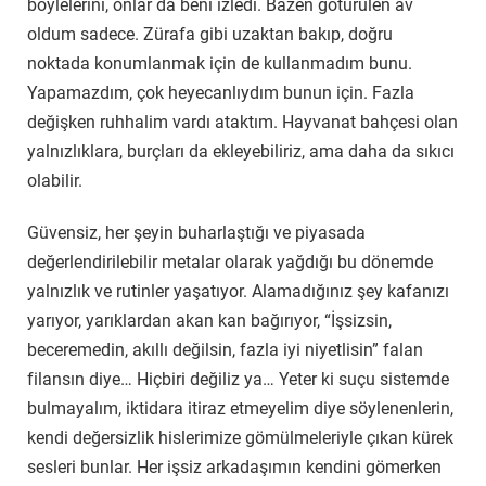
böylelerini, onlar da beni izledi. Bazen götürülen av
oldum sadece. Zürafa gibi uzaktan bakıp, doğru
noktada konumlanmak için de kullanmadım bunu.
Yapamazdım, çok heyecanlıydım bunun için. Fazla
değişken ruhhalim vardı ataktım. Hayvanat bahçesi olan
yalnızlıklara, burçları da ekleyebiliriz, ama daha da sıkıcı
olabilir.
Güvensiz, her şeyin buharlaştığı ve piyasada
değerlendirilebilir metalar olarak yağdığı bu dönemde
yalnızlık ve rutinler yaşatıyor. Alamadığınız şey kafanızı
yarıyor, yarıklardan akan kan bağırıyor, “İşsizsin,
beceremedin, akıllı değilsin, fazla iyi niyetlisin” falan
filansın diye… Hiçbiri değiliz ya… Yeter ki suçu sistemde
bulmayalım, iktidara itiraz etmeyelim diye söylenenlerin,
kendi değersizlik hislerimize gömülmeleriyle çıkan kürek
sesleri bunlar. Her işsiz arkadaşımın kendini gömerken