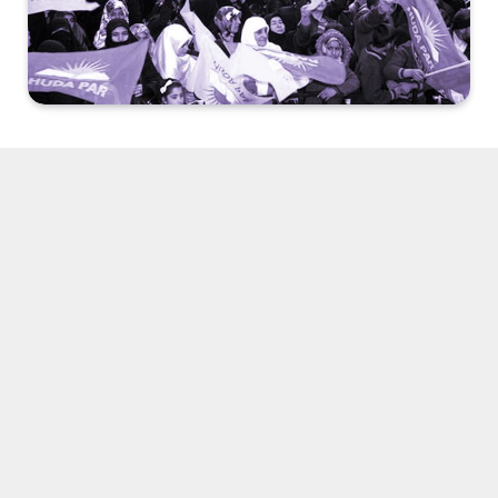
Dolmabahçe Masası’nın Cumhurbaşkanı Erdoğan
tarafından devrilmesinin ardından, memleket iki seçim
(7 Haziran ve 1 Kasım), bir darbe girişimi, bir de
referandum gördü.
AK Parti, uzun yıllar devletin de cevazıyla, Cemaat
üzerinden kendi Kürdünü yaratma siyasetini darbe
girişimi sonrası terk etmiş, “Beraber yürünen yollar”
ayrılmıştı. Bu nedenle, Cemaat’ten boşalan alanı bölgede
Barzani yanlısı parti ve Hüda Par ile doldurmaya
çalışıyor. “Bundan sonra muhatabımız Kürt milleti”
sözünün asıl metni de buydu.