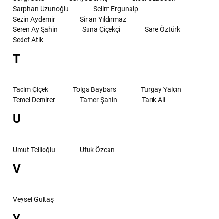
Sarphan Uzunoğlu
Selim Ergunalp
Sezin Aydemir
Sinan Yıldırmaz
Seren Ay Şahin
Suna Çiçekçi
Sare Öztürk
Sedef Atik
T
Tacim Çiçek
Tolga Baybars
Turgay Yalçın
Temel Demirer
Tamer Şahin
Tarık Ali
U
Umut Tellioğlu
Ufuk Özcan
V
Veysel Gültaş
Y