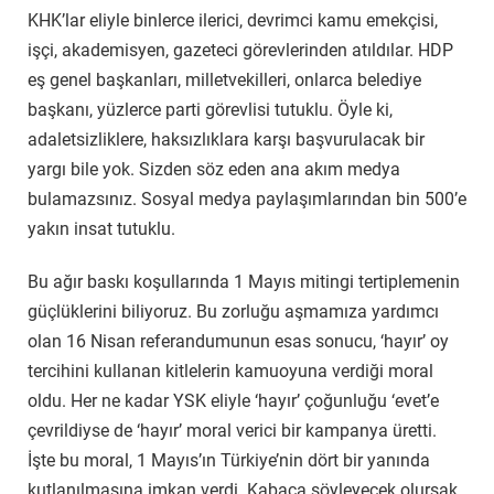
KHK’lar eliyle binlerce ilerici, devrimci kamu emekçisi,
işçi, akademisyen, gazeteci görevlerinden atıldılar. HDP
eş genel başkanları, milletvekilleri, onlarca belediye
başkanı, yüzlerce parti görevlisi tutuklu. Öyle ki,
adaletsizliklere, haksızlıklara karşı başvurulacak bir
yargı bile yok. Sizden söz eden ana akım medya
bulamazsınız. Sosyal medya paylaşımlarından bin 500’e
yakın insat tutuklu.
Bu ağır baskı koşullarında 1 Mayıs mitingi tertiplemenin
güçlüklerini biliyoruz. Bu zorluğu aşmamıza yardımcı
olan 16 Nisan referandumunun esas sonucu, ‘hayır’ oy
tercihini kullanan kitlelerin kamuoyuna verdiği moral
oldu. Her ne kadar YSK eliyle ‘hayır’ çoğunluğu ‘evet’e
çevrildiyse de ‘hayır’ moral verici bir kampanya üretti.
İşte bu moral, 1 Mayıs’ın Türkiye’nin dört bir yanında
kutlanılmasına imkan verdi. Kabaca söyleyecek olursak