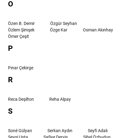
O
Özen B. Demir
Özgür Seyhan
Özlem Şimşek
Özge Kar
Osman Akınhay
Ömer Çeşit
P
Pınar Çekirge
R
Reca Deşilton
Reha Alpay
S
Soné Gülyan
Serkan Aydın
Seyfi Adalı
Sevgi Usta
Safiye Derviş
Sibel Özbudun