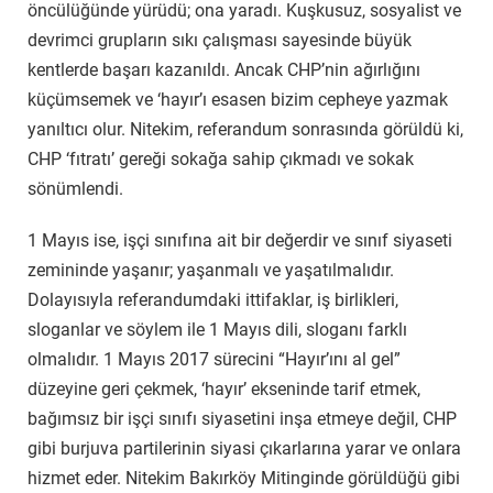
öncülüğünde yürüdü; ona yaradı. Kuşkusuz, sosyalist ve
devrimci grupların sıkı çalışması sayesinde büyük
kentlerde başarı kazanıldı. Ancak CHP’nin ağırlığını
küçümsemek ve ‘hayır’ı esasen bizim cepheye yazmak
yanıltıcı olur. Nitekim, referandum sonrasında görüldü ki,
CHP ‘fıtratı’ gereği sokağa sahip çıkmadı ve sokak
sönümlendi.
1 Mayıs ise, işçi sınıfına ait bir değerdir ve sınıf siyaseti
zemininde yaşanır; yaşanmalı ve yaşatılmalıdır.
Dolayısıyla referandumdaki ittifaklar, iş birlikleri,
sloganlar ve söylem ile 1 Mayıs dili, sloganı farklı
olmalıdır. 1 Mayıs 2017 sürecini “Hayır’ını al gel”
düzeyine geri çekmek, ‘hayır’ ekseninde tarif etmek,
bağımsız bir işçi sınıfı siyasetini inşa etmeye değil, CHP
gibi burjuva partilerinin siyasi çıkarlarına yarar ve onlara
hizmet eder. Nitekim Bakırköy Mitinginde görüldüğü gibi