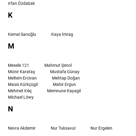
Irfan Özdabak
K
Kemal Sarıoğlu
Kaya İmrag
M
Mesele 121
Mahmut Şenol
Münir Karataş
Mustafa Günay
Meltem Ercivan
Mehtap Doğan
Masis Kürkçügil
Mahir Ergun
Mehmet Kılıç
Memnune Kayagil
Michael Löwy
N
Nevra Akdemir
Nur Tuksavul
Nur Ergelen