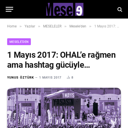
»
»
»
»
Home
Yazılar
MESELELER
Mesele'den
1 Mayıs 2017: OHAL’e rağmen ama hashtag gücüyle…
MESELE'DEN
1 Mayıs 2017: OHAL’e rağmen
ama hashtag gücüyle…
YUNUS ÖZTÜRK
1 MAYIS 2017
8