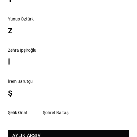
Yunus Öztürk
Z
Zehra İpşiroğlu
İ
İrem Barutçu
Ş
Şefik Onat
Şöhret Baltaş
AYLIK ARŞİV