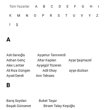
Tüm Yazarlar
A
B
C
D
E
F
G
H
I
K
M
N
O
P
R
S
T
U
V
Y
Z
İ
Ş
A
Aslı Sarıoğlu
Ayşenur Tanrıverdi
Adnan Genç
Altar Kaplan
Ayşe Şaşmazel
Alex Lantier
Ayşegül Tözeren
Ali Rıza Güngen
Adil Okay
ayşe düzkan
Aysel Dereli
Ann Telnaes
B
Barış Soydan
Buket Taşar
Başak Günsever
Birsen Talay Keşoğlu