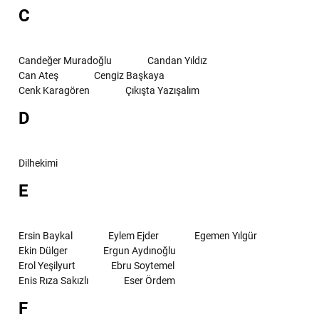
C
Candeğer Muradoğlu
Candan Yıldız
Can Ateş
Cengiz Başkaya
Cenk Karagören
Çıkışta Yazışalım
D
Dilhekimi
E
Ersin Baykal
Eylem Ejder
Egemen Yılgür
Ekin Dülger
Ergun Aydınoğlu
Erol Yeşilyurt
Ebru Soytemel
Enis Rıza Sakızlı
Eser Ördem
F