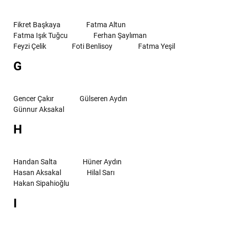
Fikret Başkaya
Fatma Altun
Fatma Işık Tuğcu
Ferhan Şaylıman
Feyzi Çelik
Foti Benlisoy
Fatma Yeşil
G
Gencer Çakır
Gülseren Aydın
Günnur Aksakal
H
Handan Salta
Hüner Aydın
Hasan Aksakal
Hilal Sarı
Hakan Sipahioğlu
I