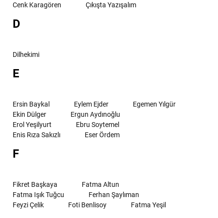
Cenk Karagören
Çıkışta Yazışalım
D
Dilhekimi
E
Ersin Baykal
Eylem Ejder
Egemen Yılgür
Ekin Dülger
Ergun Aydınoğlu
Erol Yeşilyurt
Ebru Soytemel
Enis Rıza Sakızlı
Eser Ördem
F
Fikret Başkaya
Fatma Altun
Fatma Işık Tuğcu
Ferhan Şaylıman
Feyzi Çelik
Foti Benlisoy
Fatma Yeşil