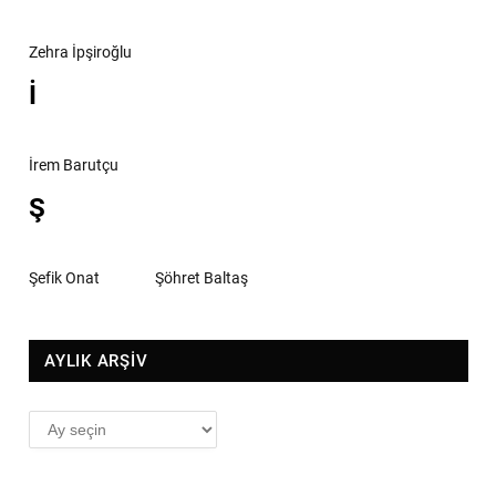
Zehra İpşiroğlu
İ
İrem Barutçu
Ş
Şefik Onat
Şöhret Baltaş
AYLIK ARŞİV
AYLIK
ARŞİV