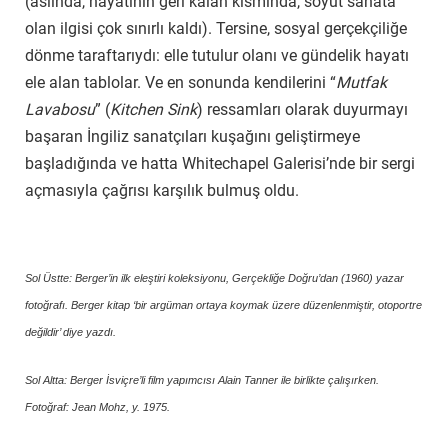
(aslında, hayatının geri kalan kısmında, soyut sanata
olan ilgisi çok sınırlı kaldı). Tersine, sosyal gerçekçiliğe
dönme taraftarıydı: elle tutulur olanı ve gündelik hayatı
ele alan tablolar. Ve en sonunda kendilerini “
Mutfak
Lavabosu
” (
Kitchen Sink
) ressamları olarak duyurmayı
başaran İngiliz sanatçıları kuşağını geliştirmeye
başladığında ve hatta Whitechapel Galerisi’nde bir sergi
açmasıyla çağrısı karşılık bulmuş oldu.
Sol Üstte: Berger’in ilk eleştiri koleksiyonu, Gerçekliğe Doğru’dan (1960) yazar
fotoğrafı. Berger kitap ‘bir argüman ortaya koymak üzere düzenlenmiştir, otoportre
değildir’ diye yazdı.
Sol Altta: Berger İsviçre’li film yapımcısı Alain Tanner ile birlikte çalışırken.
Fotoğraf: Jean Mohz, y. 1975.