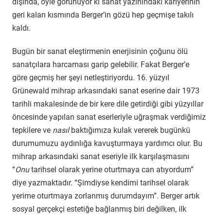
dışında, öyle görünüyor ki sanat yazınındaki kariyerinin
geri kalan kısmında Berger’in gözü hep geçmişe takılı
kaldı.
Bugün bir sanat eleştirmenin enerjisinin çoğunu ölü
sanatçılara harcaması garip gelebilir. Fakat Berger’e
göre geçmiş her şeyi netleştiriyordu. 16. yüzyıl
Grünewald mihrap arkasındaki sanat eserine dair 1973
tarihli makalesinde de bir kere dile getirdiği gibi yüzyıllar
öncesinde yapılan sanat eserleriyle uğraşmak verdiğimiz
tepkilere ve
nasıl
baktığımıza kulak vererek bugünkü
durumumuzu aydınlığa kavuşturmaya yardımcı olur. Bu
mihrap arkasındaki sanat eseriyle ilk karşılaşmasını
“
Onu
tarihsel olarak yerine oturtmaya can atıyordum”
diye yazmaktadır. “Şimdiyse kendimi tarihsel olarak
yerime oturtmaya zorlanmış durumdayım”. Berger artık
sosyal gerçekçi estetiğe bağlanmış biri değilken, ilk