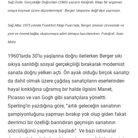
Sağ Üstte: Gerçekliğe Doğru’dan (1960) yazarın fotoğrafı. Kitap ‘bir argüman
ortaya koymak üzere düzenlenmiştir’. Berger ‘otoportre değil’ diye yazmıştır.
Sağ Altta: 1973 yılında Frankfurt Kitap Fuarı’nda, Berger ününün zirvesinde ve
yeni ve önemli bağlar oluşturmaya adım atmaya hazırlanırken. Fotoğraf: Jean
Mohz
1960’larda 30’lu yaşlarına doğru ilerlerken Berger sıkı
sıkıya sarıldığı sosyal gerçekçiliği bırakarak modernist
sanata doğru yelken açtı. Ön ayak olduğu birçok sanatçı
da dahil olmak üzere çağdaş sanatçıların eserlerinden
hayal kırıklığına uğramış bir halde ilgisini Manet,
Picasso ve van Gogh gibi sanatçılara yöneltti.
Sperling’in yazdığına göre, “artık geleceğin sanatının
şampiyonluğunu yapmayı bırakıp yok olup giden fakat
devrimci bir özelliği barındıran geçmişin sanatının
sözcülüğünü yapmaya başladı”. Ve bazı istisnalar