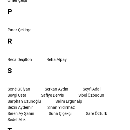
Ömer Çeşit
P
Pınar Çekirge
R
Reca Deşilton
Reha Alpay
S
Soné Gülyan
Serkan Aydın
Seyfi Adalı
Sevgi Usta
Safiye Derviş
Sibel Özbudun
Sarphan Uzunoğlu
Selim Ergunalp
Sezin Aydemir
Sinan Yıldırmaz
Seren Ay Şahin
Suna Çiçekçi
Sare Öztürk
Sedef Atik