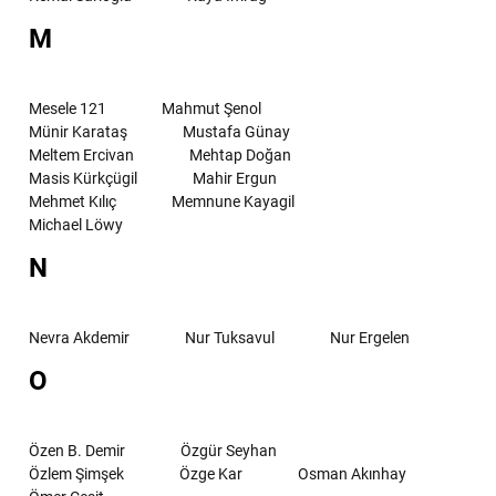
M
Mesele 121
Mahmut Şenol
Münir Karataş
Mustafa Günay
Meltem Ercivan
Mehtap Doğan
Masis Kürkçügil
Mahir Ergun
Mehmet Kılıç
Memnune Kayagil
Michael Löwy
N
Nevra Akdemir
Nur Tuksavul
Nur Ergelen
O
Özen B. Demir
Özgür Seyhan
Özlem Şimşek
Özge Kar
Osman Akınhay