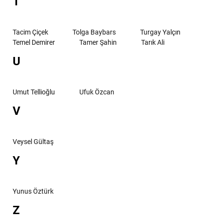
T
Tacim Çiçek
Tolga Baybars
Turgay Yalçın
Temel Demirer
Tamer Şahin
Tarık Ali
U
Umut Tellioğlu
Ufuk Özcan
V
Veysel Gültaş
Y
Yunus Öztürk
Z