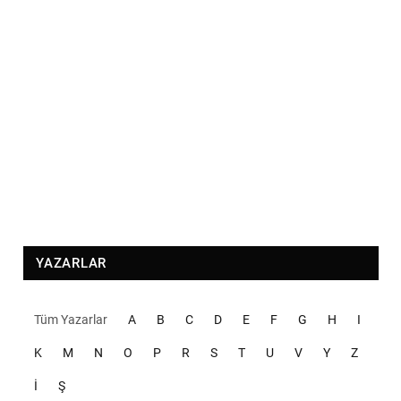
YAZARLAR
Tüm Yazarlar
A
B
C
D
E
F
G
H
I
K
M
N
O
P
R
S
T
U
V
Y
Z
İ
Ş