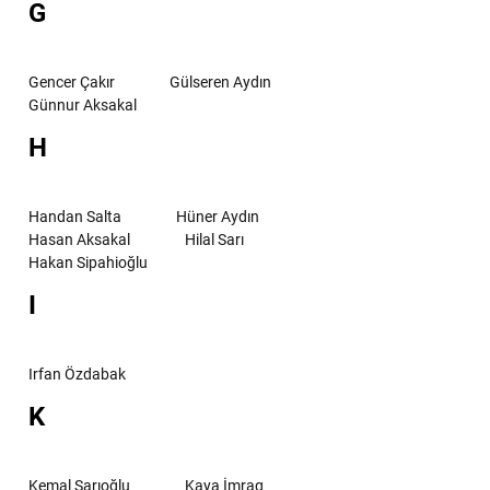
G
Gencer Çakır
Gülseren Aydın
Günnur Aksakal
H
Handan Salta
Hüner Aydın
Hasan Aksakal
Hilal Sarı
Hakan Sipahioğlu
I
Irfan Özdabak
K
Kemal Sarıoğlu
Kaya İmrag