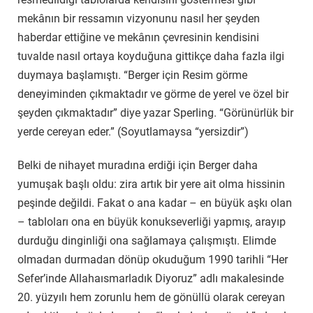
mekânın bir ressamın vizyonunu nasıl her şeyden
haberdar ettiğine ve mekânın çevresinin kendisini
tuvalde nasıl ortaya koyduğuna gittikçe daha fazla ilgi
duymaya başlamıştı. “Berger için Resim görme
deneyiminden çıkmaktadır ve görme de yerel ve özel bir
şeyden çıkmaktadır” diye yazar Sperling. “Görünürlük bir
yerde cereyan eder.” (Soyutlamaysa “yersizdir”)
Belki de nihayet muradına erdiği için Berger daha
yumuşak başlı oldu: zira artık bir yere ait olma hissinin
peşinde değildi. Fakat o ana kadar – en büyük aşkı olan
– tabloları ona en büyük konukseverliği yapmış, arayıp
durduğu dinginliği ona sağlamaya çalışmıştı. Elimde
olmadan durmadan dönüp okuduğum 1990 tarihli “Her
Sefer’inde Allahaısmarladık Diyoruz” adlı makalesinde
20. yüzyılı hem zorunlu hem de gönüllü olarak cereyan