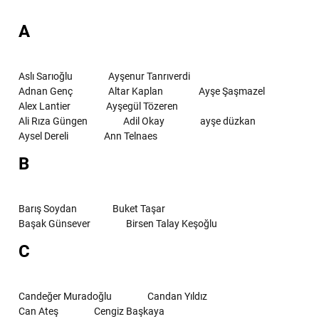
A
Aslı Sarıoğlu
Ayşenur Tanrıverdi
Adnan Genç
Altar Kaplan
Ayşe Şaşmazel
Alex Lantier
Ayşegül Tözeren
Ali Rıza Güngen
Adil Okay
ayşe düzkan
Aysel Dereli
Ann Telnaes
B
Barış Soydan
Buket Taşar
Başak Günsever
Birsen Talay Keşoğlu
C
Candeğer Muradoğlu
Candan Yıldız
Can Ateş
Cengiz Başkaya