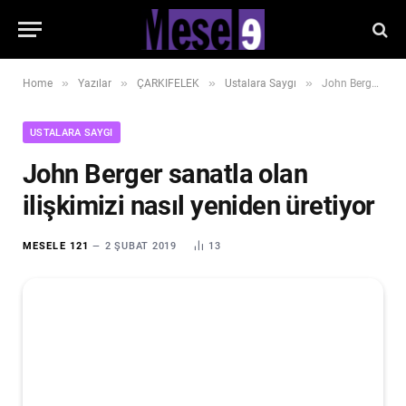
»
»
»
»
Home
Yazılar
ÇARKIFELEK
Ustalara Saygı
John Berger sanatla olan ilişkimizi nasıl yeniden üretiyor
USTALARA SAYGI
John Berger sanatla olan
ilişkimizi nasıl yeniden üretiyor
MESELE 121
2 ŞUBAT 2019
13