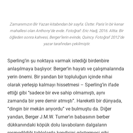
Zamanımızın Bir Yazarı kitabından bir sayfa: Üstte: Paris’in bir kenar
mahallesi olan Anthony’de evde. Fotoğraf: Eric Hadj, 2016. Altta: Bir
öğleden sonra kahvesi, Berger’lerin evinde, Quincy. Fotoğraf 2012’de
yazar tarafından çekilmiştir.
Sperling’in şu noktaya varmak istediği birdenbire
anlaşılmaya başlıyor: Berger’in hayatı ve çalışmalarında
yerin önemi. Bir yandan bir topluluğun içinde nihai
olarak yerleşip kalmayı hissetmesi – Sperling’in ifade
ettiği gibi “sadece bir eve sahip olmamıştı, aynı
zamanda bir yere demir atmıştı”. Hareketli bir dünyada,
“dingin bir mekân arıyordu” ve bulmuştu da. Diğer
yandan, Berger J.M.W. Turner’ın babasının berber
dükkanındaki köpük dolu lavaboların dalgaların
resmedildiği tablolarda kendisini göstermesi gibi