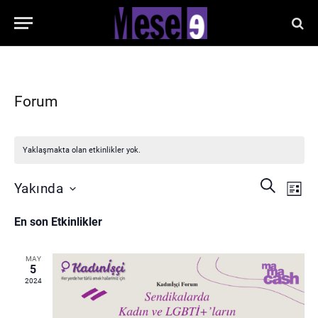
Forum
Yaklaşmakta olan etkinlikler yok.
Etkin
Etkinlikle
ARA
Yakında
LISTE
gör
arama
Tarih
gez
En son Etkinlikler
seç.
ve
görünüm
MAY
5
gezinme
2024