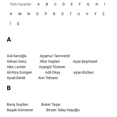
Tüm Yazarlar
A
B
C
D
E
F
G
H
I
K
M
N
O
P
R
S
T
U
V
Y
Z
İ
Ş
A
Aslı Sarıoğlu
Ayşenur Tanrıverdi
Adnan Genç
Altar Kaplan
Ayşe Şaşmazel
Alex Lantier
Ayşegül Tözeren
Ali Rıza Güngen
Adil Okay
ayşe düzkan
Aysel Dereli
Ann Telnaes
B
Barış Soydan
Buket Taşar
Başak Günsever
Birsen Talay Keşoğlu