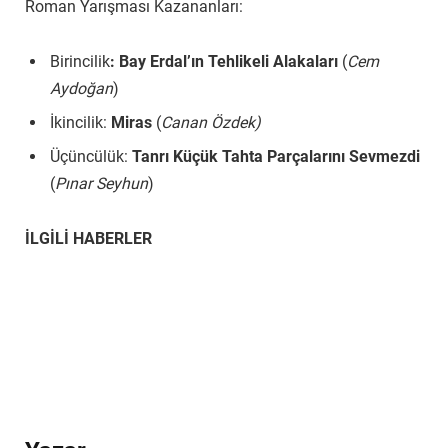
Roman Yarışması Kazananları:
Birincilik
: Bay Erdal’ın Tehlikeli Alakaları
(
Cem
Aydoğan
)
İkincilik:
Miras
(
Canan Özdek)
Üçüncülük:
Tanrı Küçük Tahta Parçalarını Sevmezdi
(
Pınar Seyhun
)
İLGİLİ HABERLER
17. Tudem Edebiyat Ödülleri Roman Yarışması
sonuçlandı
.
Tudem Resimli Kitap ödülü Serap Deliorman ve
Mehtap Temiz’in