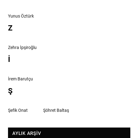
Yunus Öztürk
Z
Zehra İpşiroğlu
İ
İrem Barutçu
Ş
Şefik Onat
Şöhret Baltaş
AYLIK ARŞİV