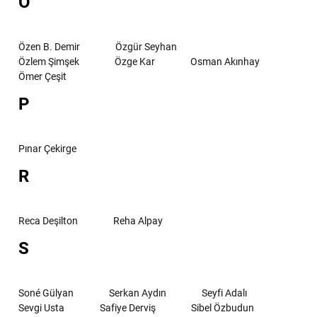
O
Özen B. Demir
Özgür Seyhan
Özlem Şimşek
Özge Kar
Osman Akınhay
Ömer Çeşit
P
Pınar Çekirge
R
Reca Deşilton
Reha Alpay
S
Soné Gülyan
Serkan Aydın
Seyfi Adalı
Sevgi Usta
Safiye Derviş
Sibel Özbudun