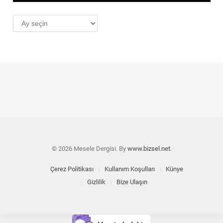
AYLIK
ARŞİV
© 2026 Mesele Dergisi. By
www.bizsel.net
.
Çerez Politikası
Kullanım Koşulları
Künye
Gizlilik
Bize Ulaşın