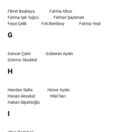
Fikret Başkaya
Fatma Altun
Fatma Işık Tuğcu
Ferhan Şaylıman
Feyzi Çelik
Foti Benlisoy
Fatma Yeşil
G
Gencer Çakır
Gülseren Aydın
Günnur Aksakal
H
Handan Salta
Hüner Aydın
Hasan Aksakal
Hilal Sarı
Hakan Sipahioğlu
I