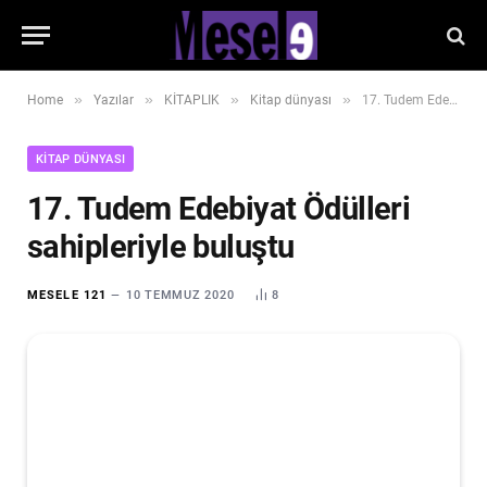
»
»
»
»
Home
Yazılar
KİTAPLIK
Kitap dünyası
17. Tudem Edebiyat Ödülleri sahipleriyle buluştu
KITAP DÜNYASI
17. Tudem Edebiyat Ödülleri
sahipleriyle buluştu
MESELE 121
10 TEMMUZ 2020
8