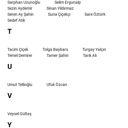
Sarphan Uzunoğlu
Selim Ergunalp
Sezin Aydemir
Sinan Yıldırmaz
Seren Ay Şahin
Suna Çiçekçi
Sare Öztürk
Sedef Atik
T
Tacim Çiçek
Tolga Baybars
Turgay Yalçın
Temel Demirer
Tamer Şahin
Tarık Ali
U
Umut Tellioğlu
Ufuk Özcan
V
Veysel Gültaş
Y