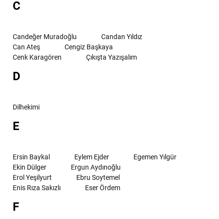
C
Candeğer Muradoğlu
Candan Yıldız
Can Ateş
Cengiz Başkaya
Cenk Karagören
Çıkışta Yazışalım
D
Dilhekimi
E
Ersin Baykal
Eylem Ejder
Egemen Yılgür
Ekin Dülger
Ergun Aydınoğlu
Erol Yeşilyurt
Ebru Soytemel
Enis Rıza Sakızlı
Eser Ördem
F