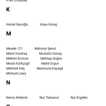
Irfan Özdabak
K
Kemal Sarıoğlu
Kaya İmrag
M
Mesele 121
Mahmut Şenol
Münir Karataş
Mustafa Günay
Meltem Ercivan
Mehtap Doğan
Masis Kürkçügil
Mahir Ergun
Mehmet Kılıç
Memnune Kayagil
Michael Löwy
N
Nevra Akdemir
Nur Tuksavul
Nur Ergelen